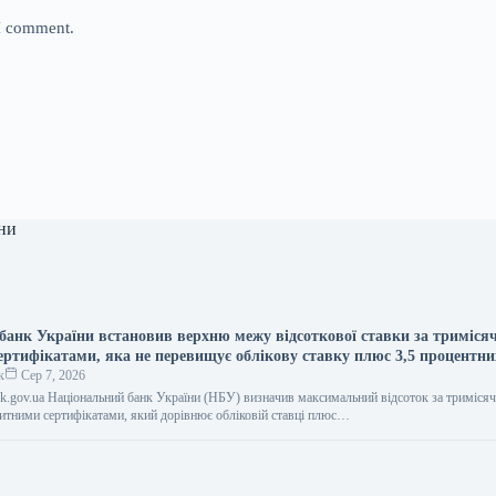
 I comment.
ни
банк України встановив верхню межу відсоткової ставки за триміс
ертифікатами, яка не перевищує облікову ставку плюс 3,5 процентни
к
Сер 7, 2026
bank.gov.ua Національний банк України (НБУ) визначив максимальний відсоток за триміся
тними сертифікатами, який дорівнює обліковій ставці плюс…