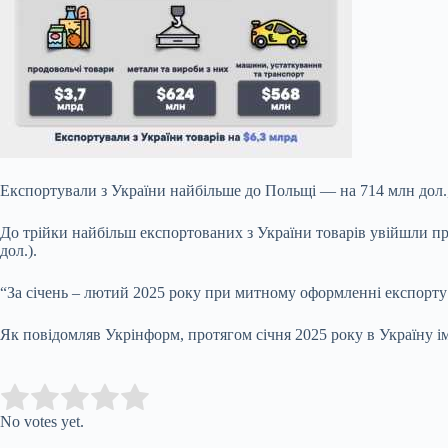
Експортували з України найбільше до Польщі — на 714 млн дол., 
До трійки найбільш експортованих з України товарів увійшли про
дол.).
“За січень – лютий 2025 року при митному оформленні експорту т
Як повідомляв Укрінформ, протягом січня 2025 року в Україну імп
Submit Rating
Rate this item:
No votes yet.