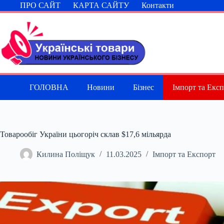
Перейти
ПРО САЙТ
КАРТА САЙТУ
Контакти
до
вмісту
ГОЛОВНА
Новини
Бізнес
Імпорт та Екс
Товарообіг України цьогоріч склав $17,6 мільярда
Килина Поліщук
11.03.2025
Імпорт та Експорт