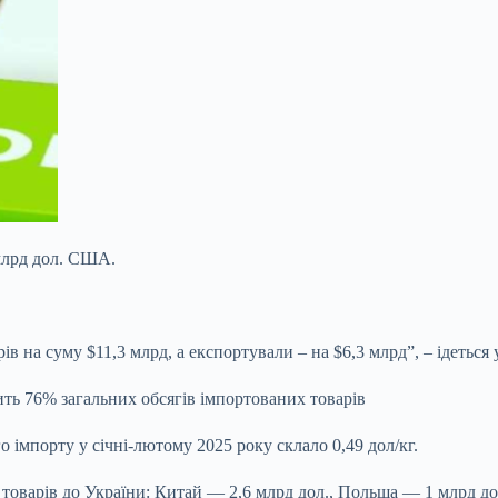
 млрд дол. США.
в на суму $11,3 млрд, а експортували – на $6,3 млрд”, – ідеться 
ть 76% загальних обсягів імпортованих товарів
о імпорту у січні-лютому 2025
року склало 0,49 дол/кг.
 товарів до України: Китай — 2,6 млрд дол., Польща — 1 млрд до