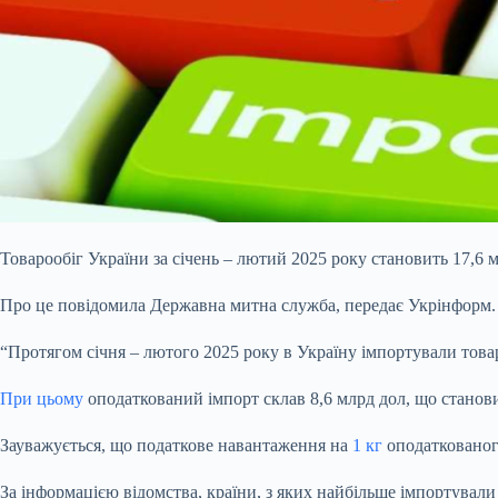
Товарообіг України за січень – лютий 2025 року становить 17,6
Про це повідомила Державна митна служба, передає Укрінформ.
“Протягом січня – лютого 2025 року в Україну імпортували товарі
При цьому
оподаткований імпорт склав 8,6 млрд дол, що станови
Зауважується, що податкове навантаження на
1 кг
оподаткованог
За інформацією відомства, країни, з яких найбільше імпортували