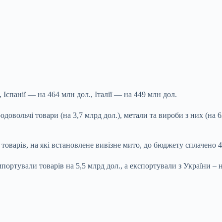
Іспанії — на 464 млн дол., Італії — на 449 млн дол.
довольчі товари (на 3,7 млрд дол.), метали та вироби з них (на 
оварів, на які встановлене вивізне мито, до бюджету сплачено 41
ортували товарів на 5,5 млрд дол., а експортували з України – н