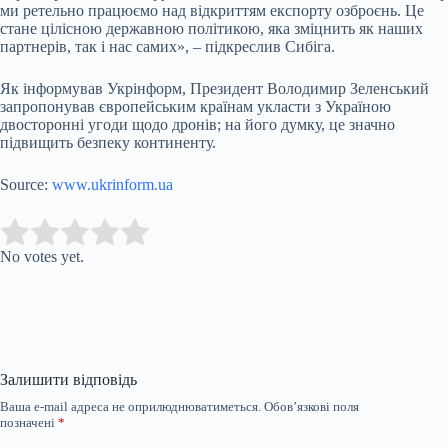
ми ретельно працюємо над відкриттям експорту озброєнь. Це
стане цілісною державною політикою, яка зміцнить як наших
партнерів, так і нас самих», – підкреслив Сибіга.
Як інформував Укрінформ, Президент Володимир Зеленський
запропонував європейським країнам укласти з Україною
двосторонні угоди щодо дронів; на його думку, це значно
підвищить безпеку континенту.
Source:
www.ukrinform.ua
Submit Rating
Rate this item:
No votes yet.
Залишити відповідь
Ваша e-mail адреса не оприлюднюватиметься.
Обов’язкові поля
позначені
*