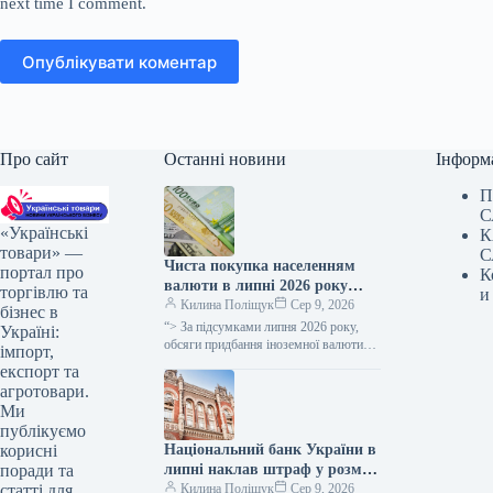
next time I comment.
Опублікувати коментар
Про сайт
Останні новини
Інформ
П
С
«Українські
К
товари» —
С
Чиста покупка населенням
портал про
К
валюти в липні 2026 року
торгівлю та
и
скоротилася до 0,5 мільярда
Килина Поліщук
Сер 9, 2026
бізнес в
доларів.
“> За підсумками липня 2026 року,
Україні:
обсяги придбання іноземної валюти
імпорт,
українцями перевищили суми її
експорт та
продажу на 0,5 мільярда доларів
агротовари.
США.…
Ми
публікуємо
Національний банк України в
корисні
липні наклав штраф у розмірі
поради та
42,5 мільйонів гривень на
Килина Поліщук
Сер 9, 2026
статті для