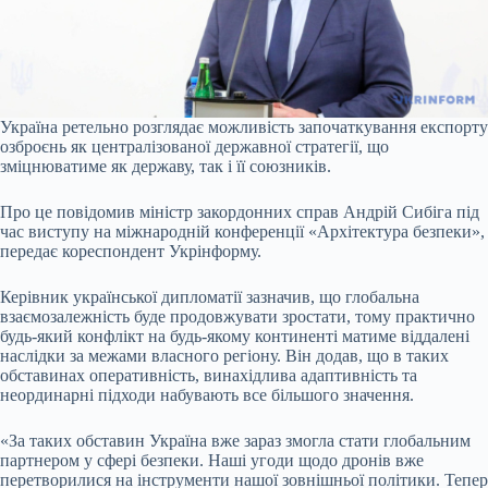
Україна ретельно розглядає можливість започаткування експорту
озброєнь як централізованої державної стратегії, що
зміцнюватиме як державу, так і її союзників.
Про це повідомив міністр закордонних справ Андрій Сибіга під
час виступу на міжнародній конференції «Архітектура безпеки»,
передає кореспондент Укрінформу.
Керівник української дипломатії зазначив, що глобальна
взаємозалежність буде продовжувати зростати, тому практично
будь-який конфлікт на будь-якому континенті матиме віддалені
наслідки за межами власного регіону. Він додав, що в таких
обставинах оперативність, винахідлива адаптивність та
неординарні підходи набувають все більшого значення.
«За таких обставин Україна вже зараз змогла стати глобальним
партнером у сфері безпеки. Наші угоди щодо дронів вже
перетворилися на інструменти нашої зовнішньої політики. Тепер