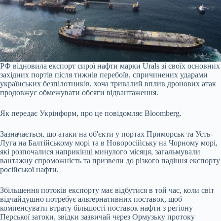
РФ відновила експорт сирої нафти марки Urals зі своїх основних
західних портів після тижнів перебоїв, спричинених ударами
українських безпілотників, хоча тривалий вплив дронових атак
продовжує обмежувати обсяги відвантаження.
Як передає Укрінформ, про це повідомляє Bloomberg.
Зазначається, що атаки на об'єкти у портах Приморськ та Усть-
Луга на Балтійському морі та в Новоросійську на Чорному морі,
які розпочалися наприкінці минулого місяця, загальмували
вантажну спроможність та призвели до різкого падіння експорту
російської нафти.
Збільшення потоків експорту має відбутися в той час, коли світ
відчайдушно потребує альтернативних поставок, щоб
компенсувати втрату більшості поставок нафти з регіону
Перської затоки, звідки зазвичай через Ормузьку протоку