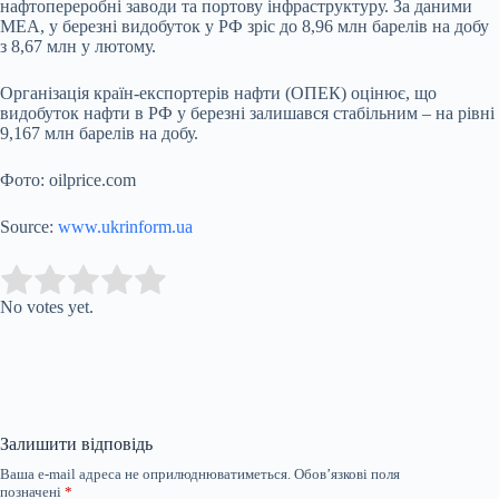
нафтопереробні заводи та портову інфраструктуру. За даними
МЕА, у березні видобуток у РФ зріс до 8,96 млн барелів на добу
з 8,67 млн у лютому.
Організація країн-експортерів нафти (ОПЕК) оцінює, що
видобуток нафти в РФ у березні залишався стабільним – на рівні
9,167 млн барелів на добу.
Фото: oilprice.com
Source:
www.ukrinform.ua
Submit Rating
Rate this item:
No votes yet.
Залишити відповідь
Ваша e-mail адреса не оприлюднюватиметься.
Обов’язкові поля
позначені
*