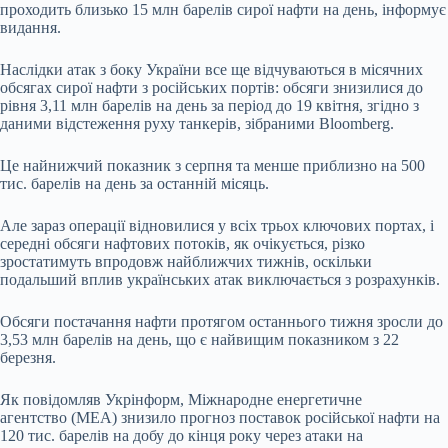
проходить близько 15 млн барелів сирої нафти на день, інформує
видання.
Наслідки атак з боку України все ще відчуваються в місячних
обсягах сирої нафти з російських портів: обсяги знизилися до
рівня 3,11 млн барелів на день за період до 19 квітня, згідно з
даними відстеження руху танкерів, зібраними Bloomberg.
Це найнижчий показник з серпня та менше приблизно на 500
тис. барелів на день за останній місяць.
Але зараз операції відновилися у всіх трьох ключових портах, і
середні обсяги нафтових потоків, як очікується, різко
зростатимуть впродовж найближчих тижнів, оскільки
подальший вплив українських атак виключається з розрахунків.
Обсяги постачання нафти протягом останнього тижня зросли до
3,53 млн барелів на день, що є найвищим показником з 22
березня.
Як повідомляв Укрінформ, Міжнародне енергетичне
агентство (МЕА) знизило прогноз поставок російської нафти на
120 тис. барелів на добу до кінця року через атаки на