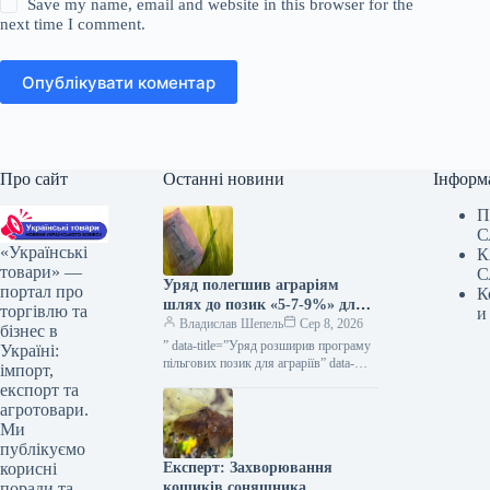
Save my name, email and website in this browser for the
next time I comment.
Опублікувати коментар
Про сайт
Останні новини
Інформ
П
С
«Українські
К
товари» —
С
Уряд полегшив аграріям
портал про
К
шлях до позик «5-7-9%» для
торгівлю та
и
весняних посівних робіт та
Владислав Шепель
Сер 8, 2026
бізнес в
виробничих завдань —
” data-title=”Уряд розширив програму
Україні:
КУРКУЛЬ
пільгових позик для аграріїв” data-
імпорт,
url=”https://kurkul.com/news/41873-
експорт та
uryad-rozshiriv-programu-dostupnih-
агротовари.
kreditiv-dlya-fermeriv”> Уряд
Ми
розширив програму пільгових позик
публікуємо
для аграріїв 8 серпня 2026 53…
Експерт: Захворювання
корисні
кошиків соняшника
поради та