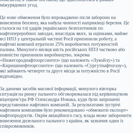
міжурядових угод.
Це нове обмеження було впроваджено після заборони на
вивезення бензину, яка набула чинності наприкінці березня. Це
сталося на тлі ударів українських безпілотників по
нафтопереробних заводах, внаслідок яких, за оцінками, майже
всі НПЗ у центральній частині Росії припинили роботу, а
нафтові компанії втратили 25% виробничих потужностей
палива. Минулого місяця шість російських НПЗ частково або
повністю припиняли виробництво, зокрема
«Нижегороднафтооргсинтез» (що належить «Лукойлу») та
«Киришинефтеоргсинтез» (що належить «Сургутнафтогазу»),
які займають четверте та друге місця за потужністю в Росії
відповідно.
За даними засобів масової інформації, минулого вівторка
ситуація на ринку пального обговорювалася під керівництвом
віцепрем’єра РФ Олександра Новака, куди були запрошені
представники нафтових компаній. За результатами зустрічі
нафтовим компаніям було рекомендовано «обмежити експорт»
нафтопродуктів. Окрім авіаційного гасу, влада може заборонити
вивезення дизельного пального з країни, як зазначив один із
співрозмовників.