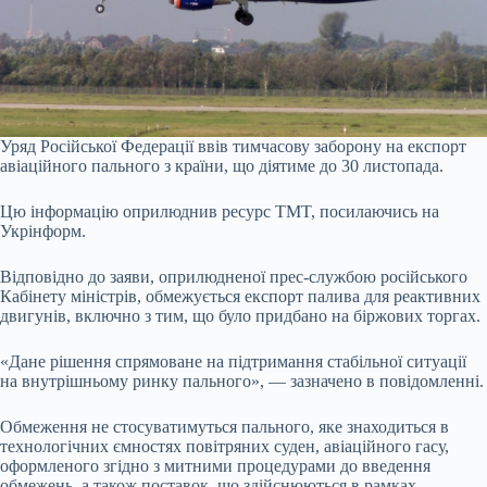
Уряд Російської Федерації ввів тимчасову заборону на експорт
авіаційного пального з країни, що діятиме до 30 листопада.
Цю інформацію оприлюднив ресурс TMT, посилаючись на
Укрінформ.
Відповідно до заяви, оприлюдненої прес-службою російського
Кабінету міністрів, обмежується експорт палива для реактивних
двигунів, включно з тим, що було придбано на біржових торгах.
«Дане рішення спрямоване на підтримання стабільної ситуації
на внутрішньому ринку пального», — зазначено в повідомленні.
Обмеження не стосуватимуться пального, яке знаходиться в
технологічних ємностях повітряних суден, авіаційного гасу,
оформленого згідно з митними процедурами до введення
обмежень, а також поставок, що здійснюються в рамках