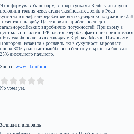
Як інформував Укрінформ, за підрахунками Reuters, до другої
половини травня через атаки українських дронів в Росії
зупинилися нафтопереробні заводи із сумарною потужністю 238
тисяч тонн на добу. Це становить приблизно чверть
загальноросійських виробничих потужностей. При цьому в
центральній частині РФ нафтопереробка фактично припинилася
після ударів по великих заводах у Кірішах, Москві, Нижньому
Новгороді, Рязані та Ярославлі, які в сукупності виробляли
понад 30% усього автомобільного бензину в країні та близько
25% дизельного пального.
Source:
www.ukrinform.ua
Submit Rating
Rate this item:
No votes yet.
Залишити відповідь
Ваша e-mail адреса не оприлюднюватиметься.
Обов’язкові поля