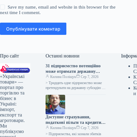
Save my name, email and website in this browser for the
next time I comment.
Опублікувати коментар
Про сайт
Останні новини
Інформ
П
31 підприємство потенційно
С
може отримати державну
«Українські
К
компенсацію за будівництво
Килина Поліщук
Сер 7, 2026
товари» —
С
тваринницьких комплексів
> Тридцять одне підприємство може
портал про
К
претендувати на державну субсидію за
торгівлю та
програмою підтримки зведення та
и
модернізації тваринницьких об’єктів,
бізнес в
як інформує пресслужба…
Україні:
імпорт,
експорт та
Доступне страхування,
агротовари.
податкові пільги та кредити
Ми
на відновлення можуть
Килина Поліщук
Сер 7, 2026
публікуємо
підтримати постраждалий
> Підприємства, які зазнали збитків
корисні