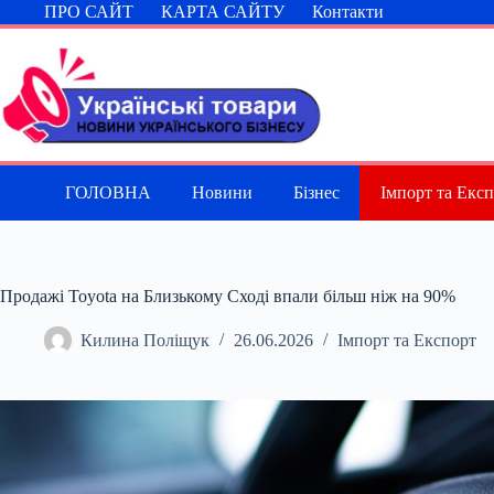
Перейти
ПРО САЙТ
КАРТА САЙТУ
Контакти
до
вмісту
ГОЛОВНА
Новини
Бізнес
Імпорт та Екс
Продажі Toyota на Близькому Сході впали більш ніж на 90%
Килина Поліщук
26.06.2026
Імпорт та Експорт