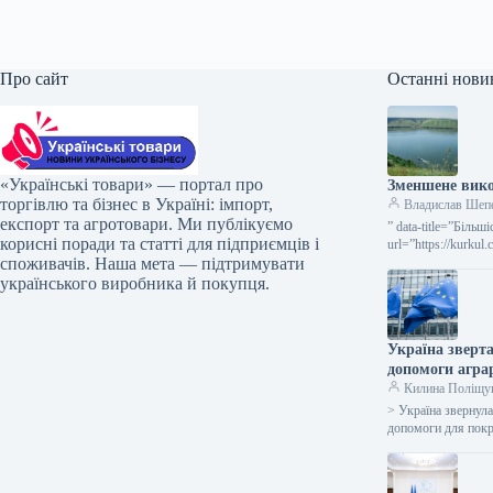
Про сайт
Останні нови
«Українські товари» — портал про
Зменшене вико
торгівлю та бізнес в Україні: імпорт,
Владислав Шеп
експорт та агротовари. Ми публікуємо
” data-title=”Біль
корисні поради та статті для підприємців і
url=”https://kurkul
споживачів. Наша мета — підтримувати
річок потерпають 
українського виробника й покупця.
Україна зверта
допомоги агра
Килина Поліщу
> Україна звернула
допомоги для покр