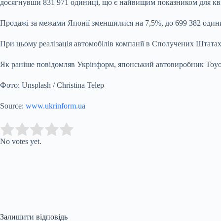
досягнувши 831 971 одиниці, що є найвищим показником для кв
Продажі за межами Японії зменшилися на 7,5%, до 699 382 один
При цьому реалізація автомобілів компанії в Сполучених Штатах
Як раніше повідомляв Укрінформ, японський автовиробник Toyot
Фото: Unsplash / Christina Telep
Source:
www.ukrinform.ua
Submit Rating
Rate this item:
No votes yet.
Залишити відповідь