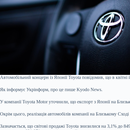
Автомобільний концерн із Японії Toyota повідомив, що в квітні 
Як інформує Укрінформ, про це пише Kyodo News.
У компанії Toyota Motor уточнили, що експорт з Японії на Близь
Окрім цього, реалізація автомобілів компанії на Близькому Сход
Зазначається, що світові продажі Toyota знизилися на 3,1% до 84