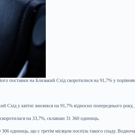
його поставки на Близький Схід скоротилися на 91,7% у порівнян
кий Схід у квітні знизився на 91,7% відносно попереднього року,
і скоротилася на 33,7%, склавши 31 360 одиниць.
9 306 одиниць, що є третім місяцем поспіль такого спаду. Водноч