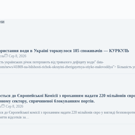
ни
ристання води в Україні торкнулося 185 споживачів — КУРКУЛЬ
ель
Сер 8, 2026
шість українських річок потерпають від тривалого дефіциту води” data-
.com/news/41869-na-bilshosti-richok-ukrayini-zberigayetsya-stiyke-malovoddya”> Більшість 
від тривалого дефіциту води 7 серпня…
ється до Європейської Комісії з проханням надати 220 мільйонів євр
рному сектору, спричиненої блокуванням портів.
к
Сер 8, 2026
ся до Європейської комісії з проханням надати 220 мільйонів євро у вигляді безповоротн
иття відсотків за…