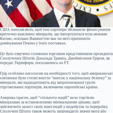
США наполягають, щоб їхні партнери збільшили фінансування
критично важливих мінералів, що імпортуються поза межами
Китаю, оскільки Вашингтон має на меті припинити
домінування Пекіна у їхніх поставках.
Це було озвучено головним торговим представником президента
Сполучених Штатів Дональда Трампа, Джеймісоном Гріром, як
передає Укрінформ, посилаючись на FT.
Грір особливо наголосив на необхідності того, щоб американські
союзники були готові внести “внесок у національну безпеку” за
мінерали, які надходитимуть від запропонованої групи
торговельних партнерів, включаючи європейські країни.
Америка прагне, щоб “спільнота націй” вела торгівлю
мінералами за встановленими мінімальними цінами, щоб
забезпечити захист своїх інвестицій у видобуток та переробку.
Сполучені Штати також можуть запровадити значні мита або