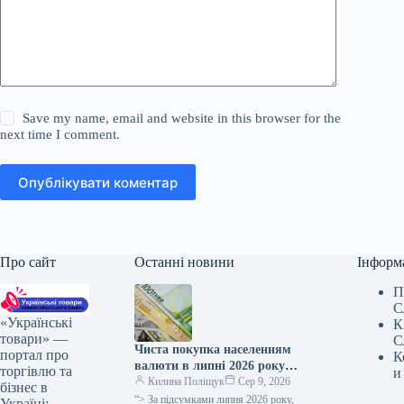
Save my name, email and website in this browser for the
next time I comment.
Опублікувати коментар
Про сайт
Останні новини
Інформ
П
С
«Українські
К
товари» —
С
Чиста покупка населенням
портал про
К
валюти в липні 2026 року
торгівлю та
и
скоротилася до 0,5 мільярда
Килина Поліщук
Сер 9, 2026
бізнес в
доларів.
“> За підсумками липня 2026 року,
Україні: