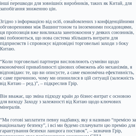
інші перешкоди для зовнішніх виробників, таких як Китай, для
запобігання зниженню цін.
Згідно з інформацією від осіб, ознайомлених з конфіденційними
обговореннями між Вашингтоном та іноземними посадовцями,
ця пропозиція вже викликала занепокоєння у деяких союзників,
які побоюються, що нова система збільшить витрати для
підприємств і спровокує відповідні торговельні заходи з боку
Китаю.
“Коли торговельні партнери висловлюють сумніви щодо
економічної привабливості цінових обмежень або механізмів, я
відповідаю: те, що ви описуєте, а саме економічна ефективність,
є саме причиною, чому ми опинилися в цій ситуації (залежність
від Китаю – ред.)”, – підкреслив Грір.
Він вважає, що зміна підходу країн до бізнес-витрат є основою
для виходу Заходу з залежності від Китаю щодо ключових
мінералів.
“Ми готові заплатити певну надбавку, яку я називаю “премією за
національну безпеку”, і всі ми будемо сплачувати цю премію для
гарантування безпеки ланцюга поставок”, – зазначив Грір,