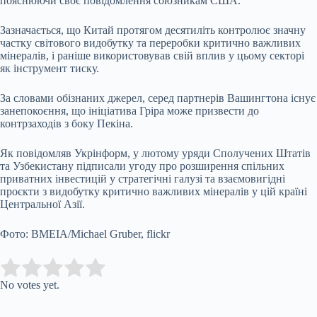
пояснюючи своє повідомлення союзникам США.
Зазначається, що Китай протягом десятиліть контролює значну
частку світового видобутку та переробки критично важливих
мінералів, і раніше використовував свій вплив у цьому секторі
як інструмент тиску.
За словами обізнаних джерел, серед партнерів Вашингтона існує
занепокоєння, що ініціатива Гріра може призвести до
контрзаходів з боку Пекіна.
Як повідомляв Укрінформ, у лютому уряди Сполучених Штатів
та Узбекистану підписали угоду про розширення спільних
приватних інвестицій у стратегічні галузі та взаємовигідні
проєкти з видобутку критично важливих мінералів у цій країні
Центральної Азії.
Фото: BMEIA/Michael Gruber, flickr
Submit Rating
Rate this item:
No votes yet.