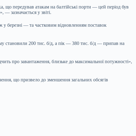
ка, що передував атакам на балтійські порти — цей період був
 — зазначається у звіті.
іж у березні — та частковим відновленням поставок
у становили 200 тис. б/д, а пік — 380 тис. б/д — припав на
відчить про завантаження, близьке до максимальної потужності»,
чення, що призвело до зменшення загальних обсягів