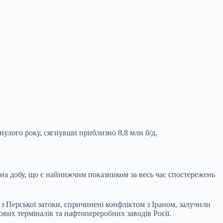
инулого року, сягнувши приблизно 8,8 млн б/д.
 на добу, що є найнижчим показником за весь час спостережень
і з Перської затоки, спричинені конфліктом з Іраном, залучили
ових терміналів та нафтопереробних заводів Росії.