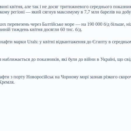
вині квітня, але так і не досяг тритижневого середнього показни
ому регіоні — який сягнув максимуму в 7,7 млн барелів на добу»,
х перевезень через Балтійське море — на 190 000 б/д більше, н
ній тиждень квітня досягли 60 тис. б/д.
нафти марки Urals: у квітні відвантаження до Єгипту в середньом
ія наближається до показників, які були до війни в Україні, що с
фти з порту Новоросійськ на Чорному морі зазнав різкого скоро
Кремля.