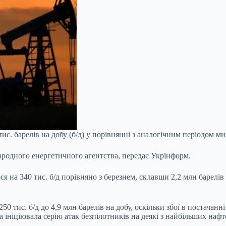
ис. барелів на добу (б/д) у порівнянні з аналогічним періодом м
ародного енергетичного агентства, передає Укрінформ.
 на 340 тис. б/д порівняно з березнем, склавши 2,2 млн барелів
50 тис. б/д до 4,9 млн барелів на добу, оскільки збої в постачанн
 ініціювала серію атак безпілотників на деякі з найбільших нафт