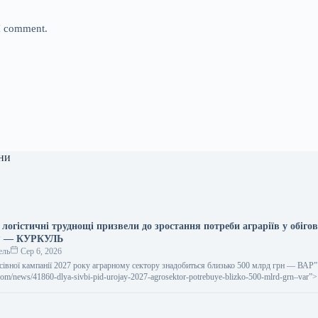
 I comment.
ни
 логістичні труднощі призвели до зростання потреби аграріїв у обіго
Р — КУРКУЛЬ
ель
Сер 6, 2026
посівної кампанії 2027 року аграрному сектору знадобиться близько 500 млрд грн — ВАР” 
l.com/news/41860-dlya-sivbi-pid-urojay-2027-agrosektor-potrebuye-blizko-500-mlrd-grn–var”
 2027…