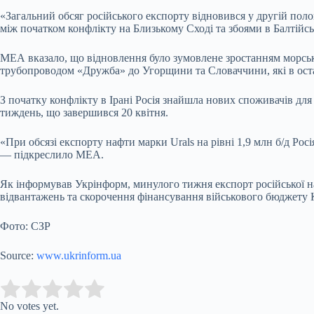
«Загальний обсяг російського експорту відновився у другій поло
між початком конфлікту на Близькому Сході та збоями в Балтійськ
МЕА вказало, що відновлення було зумовлене зростанням морськи
трубопроводом «Дружба» до Угорщини та Словаччини, які в остан
З початку конфлікту в Ірані Росія знайшла нових споживачів для 
тиждень, що завершився 20 квітня.
«При обсязі експорту нафти марки Urals на рівні 1,9 млн б/д Рос
— підкреслило МЕА.
Як інформував Укрінформ, минулого тижня експорт російської на
відвантажень та скорочення фінансування військового бюджету 
Фото: СЗР
Source:
www.ukrinform.ua
Submit Rating
Rate this item:
No votes yet.