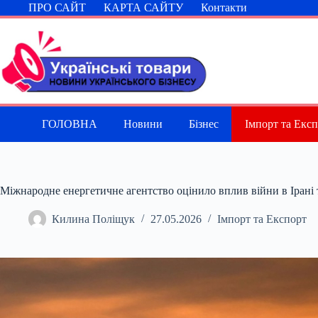
Перейти
ПРО САЙТ
КАРТА САЙТУ
Контакти
до
вмісту
ГОЛОВНА
Новини
Бізнес
Імпорт та Екс
Міжнародне енергетичне агентство оцінило вплив війни в Ірані т
Килина Поліщук
27.05.2026
Імпорт та Експорт