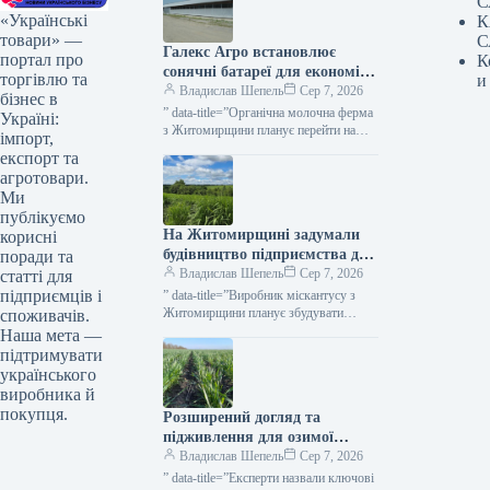
С
«Українські
К
товари» —
С
Галекс Агро встановлює
портал про
К
сонячні батареї для економії
торгівлю та
и
на обробці молока —
Владислав Шепель
Сер 7, 2026
бізнес в
КУРКУЛЬ
” data-title=”Органічна молочна ферма
Україні:
з Житомирщини планує перейти на
імпорт,
сонячну енергію” data-
експорт та
url=”https://kurkul.com/news/41866-
агротовари.
organichna-molochna-ferma-z-
Ми
jitomirschini-planuye-pereyti-na-
публікуємо
sonyachnu-energiyu”> Ферма
На Житомирщині задумали
корисні
органічного молока на Житомирщині
має намір перейти…
будівництво підприємства для
поради та
обробки міскантусу —
Владислав Шепель
Сер 7, 2026
статті для
КУРКУЛЬ
підприємців і
” data-title=”Виробник міскантусу з
Житомирщини планує збудувати
споживачів.
пелетний завод” data-
Наша мета —
url=”https://kurkul.com/news/41863-
підтримувати
virobnik-miskantusu-z-jitomirschini-
українського
planuye-zbuduvati-peletniy-zavod”>
виробника й
Виробник міскантусу з Житомирщини
покупця.
Розширений догляд та
планує збудувати пелетний завод 7
серпня…
підживлення для озимої
пшениці: поради від Ukravit
Владислав Шепель
Сер 7, 2026
— КУРКУЛЬ
” data-title=”Експерти назвали ключові