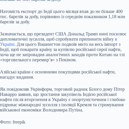
Натомість експорт до Індії цього місяця впав до не більше 400
тис. барелів за добу, порівняно із середнім показником 1,18 млн
барелів за добу.
Зазначається, що президент США Дональд Трамп нині посилює
дипломатичні зусилля, щоб спробувати припинити війну
в
Україні
. Для цього Вашингтон подвоїв мито на весь імпорт з
Індії, щоб покарати країну за купівлю російської сирої нафти,
хоча ще не запровадив аналогічних заходів проти Китаю на тлі
«торговельного перемир’я» з Пекіном.
Азійські країни є основними покупцями російської нафти,
нагадує видання.
Як повідомляв Укрінформ, торговий радник Білого дому Пітер
Наварро заявив, що зростання закупівель Індією російської
нафти після вторгнення в Україну є опортуністичним і глибоко
підриває міжнародні зусилля з ізоляції Кремля та стримування
військової економіки Володимира Путіна.
Фото: freepik