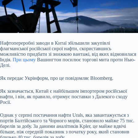
Нафтопереробні заводи в Китаї збільшили закупівлі
флагманської російської сирої нафти, скориставшись
можливістю придбати зі знижкою вантажі, від яких відмовилася
Індія.
При цьому
Вашингтон посилює торгові мита проти Нью-
Делі.
Як передає Укрінформ, про це повідомляє Bloomberg.
Як зазначається, Китай є найбільшим імпортером російської
нафти, і він, як правило, отримує поставки з Далекого сходу
Росії.
Однак у серпні постачання нафти Urals, яка завантажується з
портів Балтійського та Чорного морів,
становило майже 75 тис.
барелів за добу. За даними аналітиків Kpler, це майже вдвічі
більше, ніж середній показник з початку року, який становив
близько 40 тис. барелів за добу.