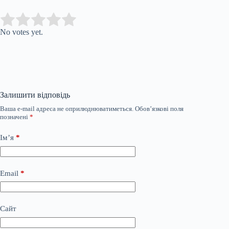
Submit Rating
Rate this item:
No votes yet.
Залишити відповідь
Ваша e-mail адреса не оприлюднюватиметься.
Обов’язкові поля
позначені
*
Ім’я
*
Email
*
Сайт