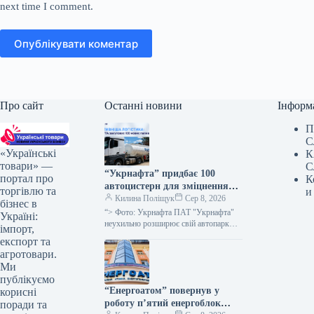
next time I comment.
Опублікувати коментар
Про сайт
Останні новини
Інформ
П
С
«Українські
К
товари» —
С
“Укрнафта” придбає 100
портал про
К
автоцистерн для зміцнення
торгівлю та
и
безпеки доставки палива
Килина Поліщук
Сер 8, 2026
бізнес в
“> Фото: Укрнафта ПАТ "Укрнафта"
Україні:
неухильно розширює свій автопарк
імпорт,
цистерн для підвищення стабільності
експорт та
забезпечення пальним по всій території
агротовари.
держави, проінформувала…
Ми
публікуємо
“Енергоатом” повернув у
корисні
роботу п’ятий енергоблок
поради та