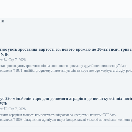
ни
гнозують зростання вартості сої нового врожаю до 20–22 тисяч гриве
КУЛЬ
ель
Сер 7, 2026
ітики прогнозують зростання цін на сою нового врожаю у другій половині сезону” data-
.com/news/41871-analitiki-prognozuyut-zrostannya-tsin-na-soyu-novogo-vrojayu-u-drugiy-polo
и прогнозують зростання цін на сою…
ує 220 мільйонів євро для допомоги аграріям до початку осінніх пос
КУЛЬ
ель
Сер 7, 2026
їнським аграріям можуть компенсувати відсотки за кредитами коштом ЄС” data-
l.com/news/41868-ukrayinskim-agrariyam-mojut-kompensuvati-vidsotki-za-kreditami-koshtom-
ріям можуть компенсувати відсотки за кредитами коштом ЄС…