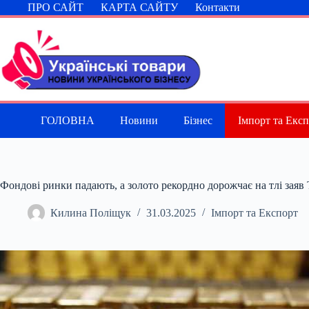
Перейти
ПРО САЙТ
КАРТА САЙТУ
Контакти
до
вмісту
ГОЛОВНА
Новини
Бізнес
Імпорт та Екс
Фондові ринки падають, а золото рекордно дорожчає на тлі заяв
Килина Поліщук
31.03.2025
Імпорт та Експорт