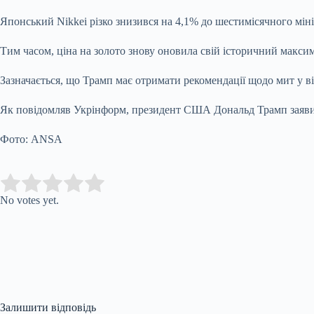
Японський Nikkei різко знизився на 4,1% до шестимісячного мі
Тим часом, ціна на золото знову оновила свій історичний макси
Зазначається, що Трамп має отримати рекомендації щодо мит у ві
Як повідомляв Укрінформ, президент США Дональд Трамп заявив у
Фото: ANSA
Submit Rating
Rate this item:
No votes yet.
Залишити відповідь