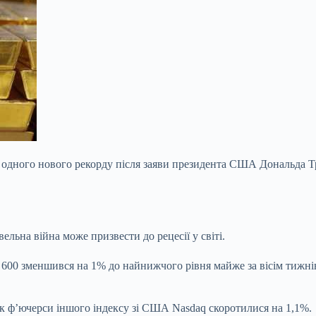
 ще одного нового рекорду після заяви президента США Дональда
льна війна може призвести до рецесії у світі.
00 зменшився на 1% до найнижчого рівня майже за вісім тижнів,
як ф’ючерси іншого індексу зі США Nasdaq скоротилися на 1,1%.