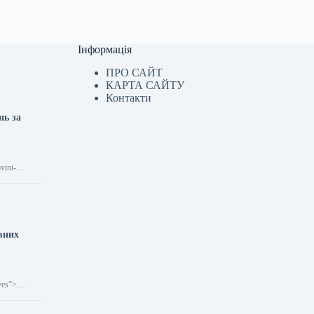
Інформація
ПРО САЙТ
КАРТА САЙТУ
Контакти
нь за
vini-
івних
yes”>