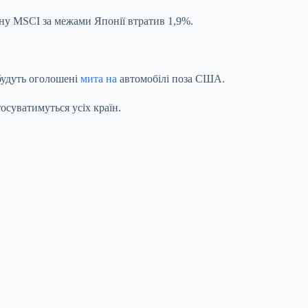
ону MSCI за межами Японії втратив 1,9%.
 будуть оголошені
мита на
автомобілі поза США.
осуватимуться усіх країн.