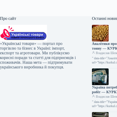
Про сайт
Останні нови
«Українські товари» — портал про
Аналітики про
торгівлю та бізнес в Україні: імпорт,
тонну — КУР
експорт та агротовари. Ми публікуємо
Владислав Шеп
корисні поради та статті для підприємців і
” data-title=”Анал
споживачів. Наша мета — підтримувати
url=”https://kurkul
українського виробника й покупця.
sezonu”> Аналітик
Україна потреб
робіт — КУР
Владислав Шеп
” data-title=”Укра
url=”https://kurku
Українським агра