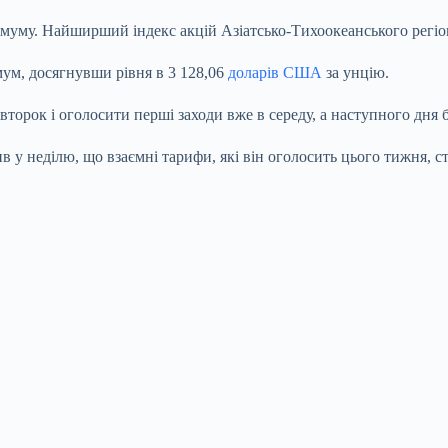
німуму. Найширший індекс акцій Азіатсько-Тихоокеанського регі
мум, досягнувши рівня в 3 128,06
доларів США
за унцію.
второк і оголосити перші заходи вже в середу, а наступного дня
 неділю, що взаємні тарифи, які він оголосить цього тижня, ст