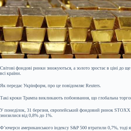
Світові фондові ринки знижуються, а золото зростає в ціні до
всі країни.
Як передає Укрінформ, про це повідомляє Reuters.
Такі кроки Трампа викликають побоювання, що глобальна торгове
У понеділок, 31 березня, європейський фондовий ринок STOXX 6
знизилися від 0,8% до 1%.
Ф’ючерси американського індексу S&P 500 втратили 0,7%, тоді 