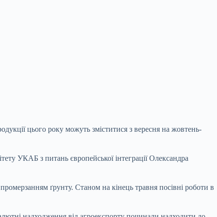
родукції цього року можуть зміститися з вересня на жовтень-
ітету УКАБ з питань європейської інтеграції Олександра
м промерзанням ґрунту. Станом на кінець травня посівні роботи в
 валютні надходження від агроекспорту починали надходити до