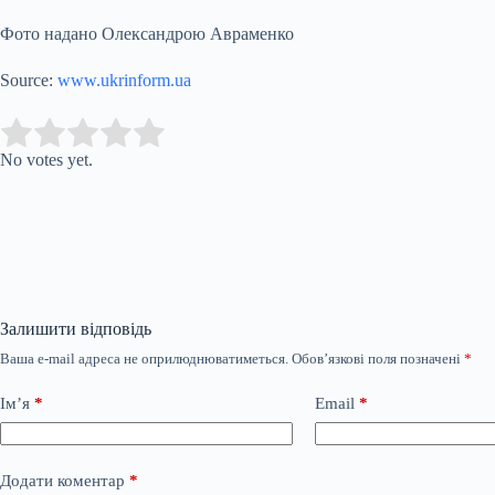
Фото надано Олександрою Авраменко
Source:
www.ukrinform.ua
Submit Rating
Rate this item:
No votes yet.
Залишити відповідь
Ваша e-mail адреса не оприлюднюватиметься.
Обов’язкові поля позначені
*
Ім’я
*
Email
*
Додати коментар
*