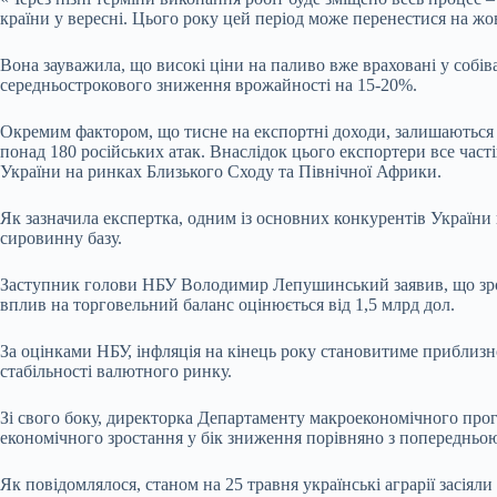
країни у вересні. Цього року цей період може перенестися на ж
Вона зауважила, що високі ціни на паливо вже враховані у собів
середньострокового зниження врожайності на 15-20%.
Окремим фактором, що тисне на експортні доходи, залишаються р
понад 180 російських атак. Внаслідок цього експортери все част
України на ринках Близького Сходу та Північної Африки.
Як зазначила експертка, одним із основних конкурентів України
сировинну базу.
Заступник голови НБУ Володимир Лепушинський заявив, що зрост
вплив на торговельний баланс оцінюється від 1,5 млрд дол.
За оцінками НБУ, інфляція на кінець року становитиме приблизн
стабільності валютного ринку.
Зі свого боку, директорка Департаменту макроекономічного прог
економічного зростання у бік зниження порівняно з попередньо
Як повідомлялося, станом на 25 травня українські аграрії засія