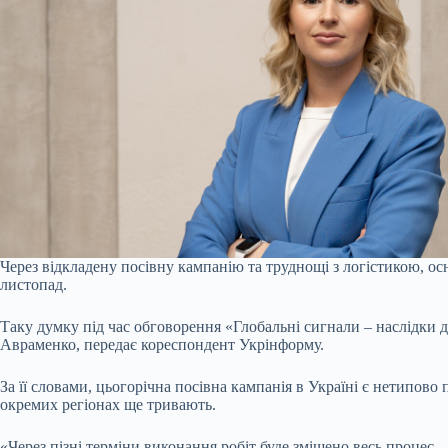
Через відкладену посівну кампанію та труднощі з логістикою, ос
листопад.
Таку думку під час обговорення «Глобальні сигнали – наслідки 
Авраменко, передає кореспондент Укрінформу.
За її словами, цьогорічна посівна кампанія в Україні є нетипов
окремих регіонах ще тривають.
«Через пізні терміни виконання робіт буде зміщено весь процес 