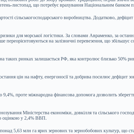
овтень-листопад, що потребує врахування Національним банком п
артості сільськогосподарського виробництва. Додатково, дефіцит
изики для морської логістики. За словами Авраменко, за останні
іше переорієнтовуються на залізничні перевезення, що збільшує 
 на таких ринках залишається РФ, яка контролює близько 50% ри
ання цін на нафту, енергоносії та добрива посилює дефіцит зов
о 9,4%, проте міжнародна фінансова допомога дозволить зберегт
нозування Міністерства економіки, довкілля та сільського госпо
ю оцінкою у 2,4% ВВП.
ли понад 5,63 млн га ярих зернових та зернобобових культур, що 