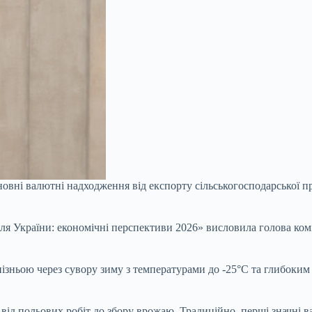
новні валютні надходження від експорту сільськогосподарської п
для України: економічні перспективи 2026» висловила голова ком
о пізньою через сувору зиму з температурами до -25°C та глибоки
– від польових робіт до збору врожаю. Традиційно, перші значні