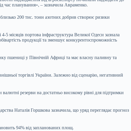
ід час планування», – зазначила Авраменко.
 близько 200 тис. тонн азотних добрив створює ризики
 4-5 місяців портова інфраструктура Великої Одеси зазнала
собівартість продукції та зменшує конкурентоспроможність
нку пшениці у Північній Африці та має власну паливну та
нішньої торгівлі України. Залежно від сценарію, негативний
и валютні резерви на достатньо високому рівні для підтримки
дарства Наталія Горшкова зазначила, що уряд переглядає прогноз
становить 94% від запланованих площ.