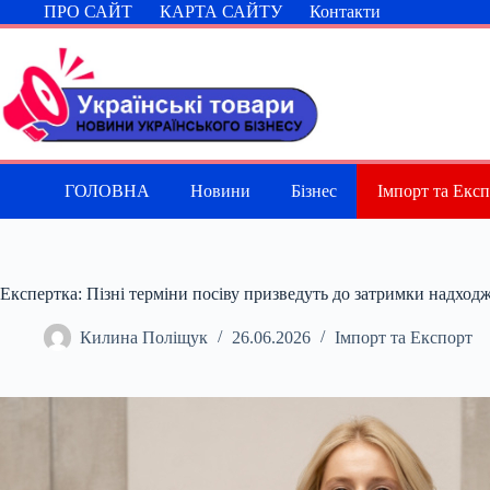
Перейти
ПРО САЙТ
КАРТА САЙТУ
Контакти
до
вмісту
ГОЛОВНА
Новини
Бізнес
Імпорт та Екс
Експертка: Пізні терміни посіву призведуть до затримки надход
Килина Поліщук
26.06.2026
Імпорт та Експорт