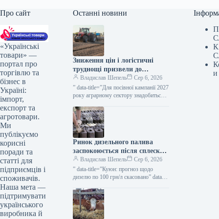
Про сайт
Останні новини
Інформ
П
С
«Українські
К
товари» —
С
Зниження цін і логістичні
портал про
К
труднощі призвели до
торгівлю та
и
зростання потреби аграріїв у
Владислав Шепель
Сер 6, 2026
бізнес в
обігових коштах — ВАР —
” data-title=”Для посівної кампанії 2027
Україні:
КУРКУЛЬ
року аграрному сектору знадобиться
імпорт,
близько 500 млрд грн — ВАР” data-
експорт та
url=”https://kurkul.com/news/41860-
агротовари.
dlya-sivbi-pid-urojay-2027-agrosektor-
Ми
potrebuye-blizko-500-mlrd-grn–var”>
публікуємо
Для посівної кампанії 2027…
Ринок дизельного палива
корисні
заспокоюється після сплеску
поради та
ажіотажного попиту — Куюн
Владислав Шепель
Сер 6, 2026
статті для
— КУРКУЛЬ
підприємців і
” data-title=”Куюн: прогноз щодо
дизелю по 100 грн/л скасовано” data-
споживачів.
url=”https://kurkul.com/news/41864-
Наша мета —
kuyun-prognoz-pro-dizel-po-100-grn-l-
підтримувати
skasovuyetsya”> Куюн: прогноз щодо
українського
дизелю по 100 грн/л скасовано 6
виробника й
серпня…