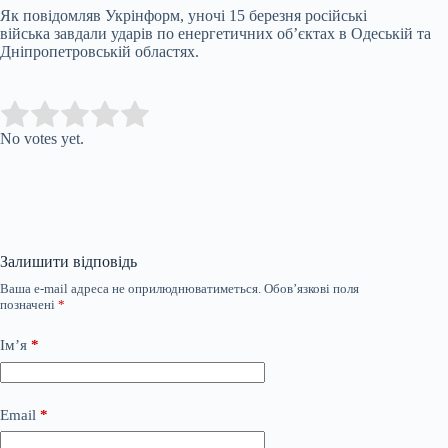
Як повідомляв Укрінформ, уночі 15 березня російські
війська завдали ударів по енергетичних об’єктах в Одеській та
Дніпропетровській областях.
Submit Rating
Rate this item:
No votes yet.
Залишити відповідь
Ваша e-mail адреса не оприлюднюватиметься.
Обов’язкові поля
позначені
*
Ім’я
*
Email
*