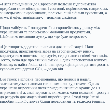
«Після приєднання до Євросоюзу польські підприємства
придбали нове обладнання. І сьогодні, порівнюючи, наприклад,
з німецькими виробниками, польські лінії є більш сучасними, а
отже, й ефективнішими», – пояснив фахівець.
Щодо майбутньої конкуренції на європейському ринку між
українськими та польськими молочними продуктами,
Шаблієнко висловив думку, що «це буде непросто».
«Це створить додаткові виклики для нашої галузі. Наша
продукція, представлена зараз на європейському ринку,
користується попитом, передусім, серед наших співвітчизників.
Тобто, мова йде про етнічні смаки. Однак перспективи існують.
Виживуть найстійкіші та ті, чия продукція відповідатиме досить
суворим стандартам ЄС», – додав він.
Він також висловив переконання, що поляки й надалі
залишатимуться нашими головними конкурентами. Однак
українські виробники після приєднання нашої країни до ЄС
отримають ті ж самі переваги, які колись мали польські – доступ
до ресурсів для модернізації виробництва. І тоді українські
виробничі лінії стануть більш передовими та технологічними.