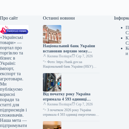
Про сайт
Останні новини
Інформ
П
С
«Українські
К
товари» —
С
Національний банк України
портал про
К
встановив верхню межу
торгівлю та
и
відсоткової ставки за
Килина Поліщук
Сер 7, 2026
бізнес в
тримісячними депозитними
“> Фото: https://bank.gov.ua
Україні:
сертифікатами, яка не
Національний банк України (НБУ)
імпорт,
визначив максимальний відсоток за
перевищує облікову ставку
експорт та
тримісячними обмеженими
плюс 3,5 процентних пункти.
агротовари.
депозитними сертифікатами, який
Ми
дорівнює обліковій ставці плюс…
публікуємо
Від початку року Україна
корисні
отримала 4 593 одиниці
поради та
енергетичного обладнання, ще
Килина Поліщук
Сер 7, 2026
статті для
1 206 очікується.
підприємців і
“> З початком 2026 року Україна
отримала 4 593 одиниці енергетичного
споживачів.
устаткування, включаючи генератори,
Наша мета —
трансформатори, блочно-модульні
підтримувати
котельні (БМК), когенераційні