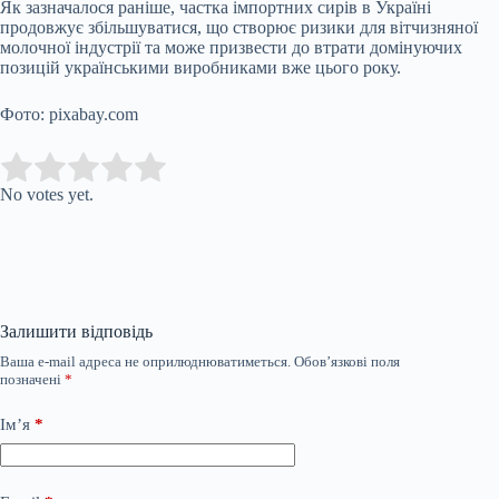
Як зазначалося раніше, частка імпортних сирів в Україні
продовжує збільшуватися, що створює ризики для вітчизняної
молочної індустрії та може призвести до втрати домінуючих
позицій українськими виробниками вже цього року.
Фото: pixabay.com
Submit Rating
Rate this item:
No votes yet.
Залишити відповідь
Ваша e-mail адреса не оприлюднюватиметься.
Обов’язкові поля
позначені
*
Ім’я
*