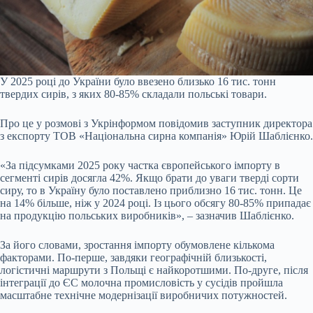
У 2025 році до України було ввезено близько 16 тис. тонн
твердих сирів, з яких 80-85% складали польські товари.
Про це у розмові з Укрінформом повідомив заступник директора
з експорту ТОВ «Національна сирна компанія» Юрій Шаблієнко.
«За підсумками 2025 року частка європейського імпорту в
сегменті сирів досягла 42%. Якщо брати до уваги тверді сорти
сиру, то в Україну було поставлено приблизно 16 тис. тонн. Це
на 14% більше, ніж у 2024 році. Із цього обсягу 80-85% припадає
на продукцію польських виробників», – зазначив Шаблієнко.
За його словами, зростання імпорту обумовлене кількома
факторами. По-перше, завдяки географічній близькості,
логістичні маршрути з Польщі є найкоротшими. По-друге, після
інтеграції до ЄС молочна промисловість у сусідів пройшла
масштабне технічне модернізації виробничих потужностей.