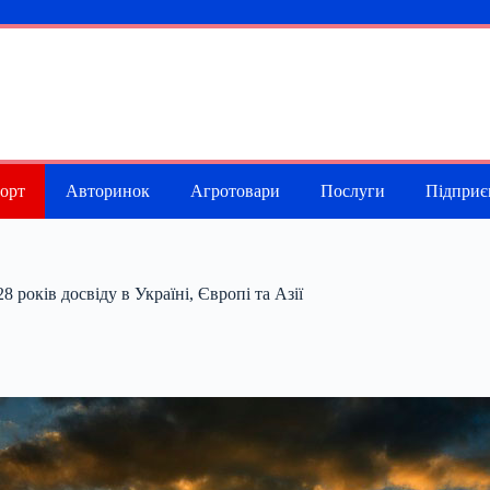
порт
Авторинок
Агротовари
Послуги
Підприє
 років досвіду в Україні, Європі та Азії