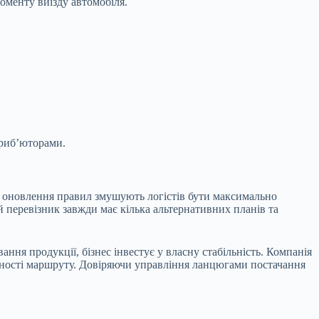
оменту виїзду автомобіля.
триб’юторами.
ні оновлення правил змушують логістів бути максимально
 перевізник завжди має кілька альтернативних планів та
ння продукції, бізнес інвестує у власну стабільність. Компанія
ладності маршруту. Довіряючи управління ланцюгами постачання