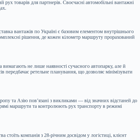
й рух товарів для партнерів. Своєчасні автомобільні вантажні
ах.
ставка вантажів по Україні є базовим елементом внутрішнього
комплексні рішення, де кожен кілометр маршруту прорахований
 вимагають не лише наявності сучасного автопарку, але й
сів передбачає ретельне планування, що дозволяє мінімізувати
ропу та Азію пов’язані з викликами — від значних відстаней до
прямі маршрути та контролюють рух транспорту в режимі
 стоїть компанія з 28-річним досвідом у логістиці, клієнт