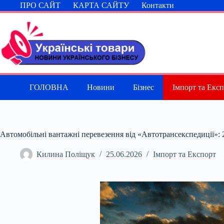
Перейти
ПРО САЙТ
КАРТА САЙТУ
Контакти
до
вмісту
ГОЛОВНА
Новини
Бізнес
Імпорт та Екс
Автомобільні вантажні перевезення від «Автотрансекспедиції»: 28
Килина Поліщук
25.06.2026
Імпорт та Експорт