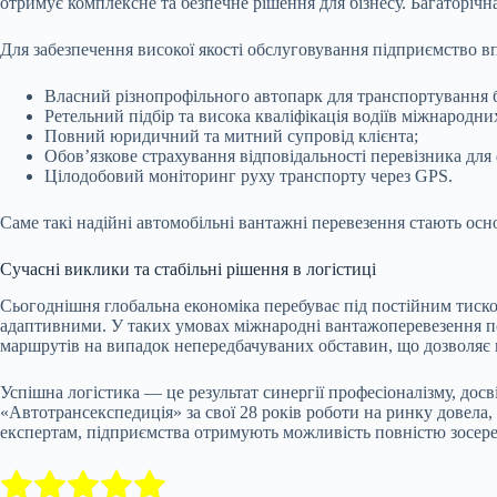
отримує комплексне та безпечне рішення для бізнесу. Багаторічн
Для забезпечення високої якості обслуговування підприємство в
Власний різнопрофільного автопарк для транспортування б
Ретельний підбір та висока кваліфікація водіїв міжнародних
Повний юридичний та митний супровід клієнта;
Обов’язкове страхування відповідальності перевізника для 
Цілодобовий моніторинг руху транспорту через GPS.
Саме такі надійні автомобільні вантажні перевезення стають о
Сучасні виклики та стабільні рішення в логістиці
Сьогоднішня глобальна економіка перебуває під постійним тиско
адаптивними. У таких умовах міжнародні вантажоперевезення пот
маршрутів на випадок непередбачуваних обставин, що дозволяє
Успішна логістика — це результат синергії професіоналізму, досв
«Автотрансекспедиція» за свої 28 років роботи на ринку довела
експертам, підприємства отримують можливість повністю зосере
Submit Rating
Rate this item: