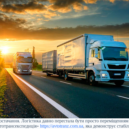
постачання. Логістика давно перестала бути просто переміщенням
втотрансекспедиція»
https://avtotranz.com.ua
, яка демонструє стабі