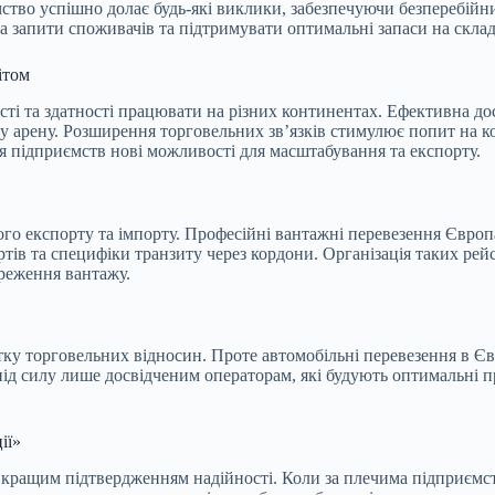
мство успішно долає будь-які виклики, забезпечуючи безперебійни
 запити споживачів та підтримувати оптимальні запаси на склад
ітом
сті та здатності працювати на різних континентах. Ефективна до
ну арену. Розширення торговельних зв’язків стимулює попит на 
я підприємств нові можливості для масштабування та експорту.
о експорту та імпорту. Професійні вантажні перевезення Європа
тів та специфіки транзиту через кордони. Організація таких рей
реження вантажу.
тку торговельних відносин. Проте автомобільні перевезення в Єв
під силу лише досвідченим операторам, які будують оптимальні 
ії»
кращим підтвердженням надійності. Коли за плечима підприємства