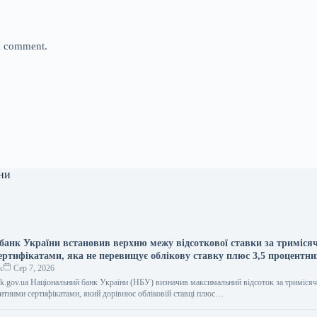
 I comment.
ни
банк України встановив верхню межу відсоткової ставки за триміс
ертифікатами, яка не перевищує облікову ставку плюс 3,5 процентни
к
Сер 7, 2026
bank.gov.ua Національний банк України (НБУ) визначив максимальний відсоток за триміся
тними сертифікатами, який дорівнює обліковій ставці плюс…