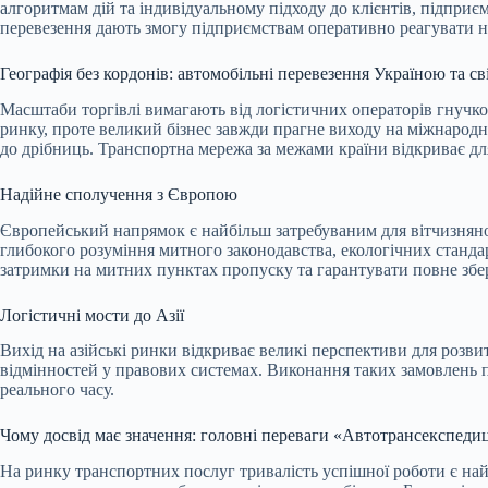
алгоритмам дій та індивідуальному підходу до клієнтів, підприє
перевезення дають змогу підприємствам оперативно реагувати на
Географія без кордонів: автомобільні перевезення Україною та св
Масштаби торгівлі вимагають від логістичних операторів гнучко
ринку, проте великий бізнес завжди прагне виходу на міжнарод
до дрібниць. Транспортна мережа за межами країни відкриває дл
Надійне сполучення з Європою
Європейський напрямок є найбільш затребуваним для вітчизняног
глибокого розуміння митного законодавства, екологічних стандар
затримки на митних пунктах пропуску та гарантувати повне збе
Логістичні мости до Азії
Вихід на азійські ринки відкриває великі перспективи для розви
відмінностей у правових системах. Виконання таких замовлень 
реального часу.
Чому досвід має значення: головні переваги «Автотрансекспедиц
На ринку транспортних послуг тривалість успішної роботи є най