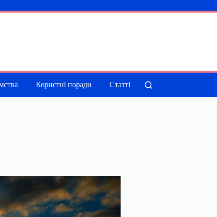
мства
Користні поради
Статті