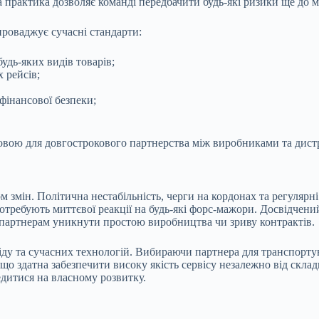
а практика дозволяє команді передбачити будь-які ризики ще до м
проваджує сучасні стандарти:
удь-яких видів товарів;
 рейсів;
фінансової безпеки;
сновою для довгострокового партнерства між виробниками та дис
м змін. Політична нестабільність, черги на кордонах та регуляр
ребують миттєвої реакції на будь-які форс-мажори. Досвідчений
 партнерам уникнути простою виробництва чи зриву контрактів.
іду та сучасних технологій. Вибираючи партнера для транспортува
, що здатна забезпечити високу якість сервісу незалежно від ск
дитися на власному розвитку.