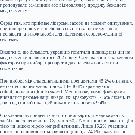
пропонували замінники або відмовляли у продажу бажаного
медикаменту.
Серед тих, хто приймає лікарські засоби на момент опитування,
найпоширенішими є знеболювальні та жарознижувальні
препарати, а також засоби для підтримки серцево-судинної
системи.
Виявлено, що більшість українців помітили підвищення цін на
медикаменти після лютого 2025 року. Саме вартість є ключовим
фактором при виборі препаратів для переважної частини
споживачів.
При виборі між альтернативними препаратами 45,2% опитаних
керуються найнижчою ціною. Ще 30,8% враховують
співвідношення ціни та якості. Менш значущими факторами
виявилися рекомендації лікаря, які враховують 14,6% людей, та
довіра до виробника, цей показник становить 9,4%.
Ставлення респондентів до поточної вартості медикаментів
здебільшого негативне. Сукупно 60,2% опитаних вважають ціни
тією чи іншою мірою неприйнятними. Лише 15,2% учасників
опитування повністю задоволені ціною, а 24,6% вважають її