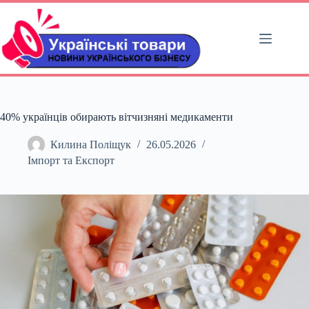
Перейти
до
вмісту
40% українців обирають вітчизняні медикаменти
Килина Поліщук
26.05.2026
Імпорт та Експорт