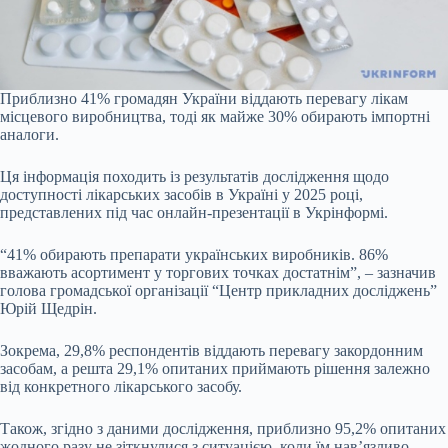
Приблизно 41% громадян України віддають перевагу лікам
місцевого виробництва, тоді як майже 30% обирають імпортні
аналоги.
Ця інформація походить із результатів дослідження щодо
доступності лікарських засобів в Україні у 2025 році,
представлених під час онлайн-презентації в Укрінформі.
“41% обирають препарати українських виробників. 86%
вважають асортимент у торгових точках достатнім”, – зазначив
голова громадської організації “Центр прикладних досліджень”
Юрій Щедрін.
Зокрема, 29,8% респондентів віддають перевагу закордонним
засобам, а решта 29,1% опитаних приймають рішення залежно
від конкретного лікарського засобу.
Також, згідно з даними дослідження, приблизно 95,2% опитаних
жодного разу не зіткнулися з ситуацією, коли їм нав’язливо