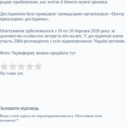
радше прийнятною, але хотіли б бачити нижчі цінники.
Дослідження було проведене громадською організацією «Центр
прикладних досліджень».
Опитування здійснювалося з 16 по 20 березня 2026 року за
допомогою особистих інтерв’ю віч-на-віч. У дослідженні взяли
участь 2084 респонденти з усіх підконтрольних Україні регіонів.
Фото Укрінформу можна придбати тут
Submit Rating
Rate this item:
No votes yet.
Залишити відповідь
Ваша e-mail адреса не оприлюднюватиметься.
Обов’язкові поля
позначені
*