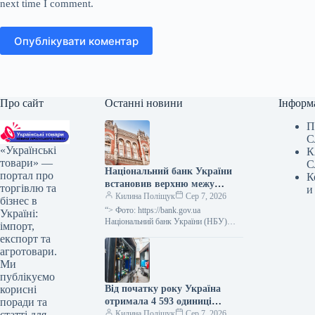
next time I comment.
Опублікувати коментар
Про сайт
Останні новини
Інформ
П
С
«Українські
К
товари» —
С
Національний банк України
портал про
К
встановив верхню межу
торгівлю та
и
відсоткової ставки за
Килина Поліщук
Сер 7, 2026
бізнес в
тримісячними депозитними
“> Фото: https://bank.gov.ua
Україні:
сертифікатами, яка не
Національний банк України (НБУ)
імпорт,
визначив максимальний відсоток за
перевищує облікову ставку
експорт та
тримісячними обмеженими
плюс 3,5 процентних пункти.
агротовари.
депозитними сертифікатами, який
Ми
дорівнює обліковій ставці плюс…
публікуємо
Від початку року Україна
корисні
отримала 4 593 одиниці
поради та
енергетичного обладнання, ще
Килина Поліщук
Сер 7, 2026
статті для