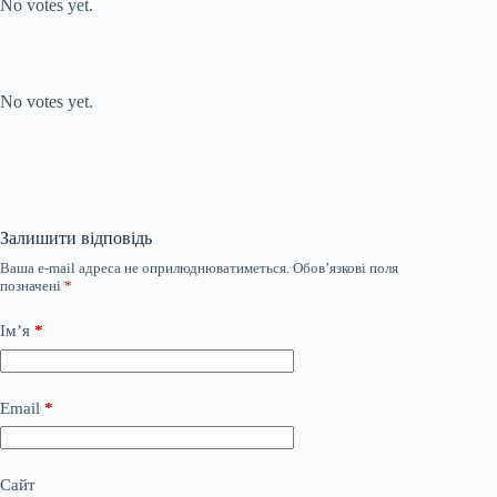
No votes yet.
Submit Rating
Rate this item:
No votes yet.
Залишити відповідь
Ваша e-mail адреса не оприлюднюватиметься.
Обов’язкові поля
позначені
*
Ім’я
*
Email
*
Сайт