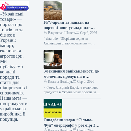
«Українські
товари» —
FPV-дрони та напади на
портал про
портові зони ускладнили
торгівлю та
діяльність сільгоспвиробників
Владислав Шепель
Сер 6, 2026
бізнес в
Харківської області —
” data-title=”Зберігати зерно на
Україні:
КУРКУЛЬ
Харківщині стало небезпечно —
імпорт,
фермер” data-
експорт та
url=”https://kurkul.com/news/41851-
агротовари.
zberigati-zerno-na-harkivschini-stalo-
Ми
nebezpechno–fermer”> Зберігати
публікуємо
врожай на Харківщині стало
Зменшення зацікавленості до
корисні
ризиковано — аграрій 5 серпня…
молочних продуктів в
поради та
Україні, восени ймовірне
Килина Поліщук
Сер 6, 2026
статті для
підвищення вартості на 5-
підприємців і
> Фото: Unsplash Вартість молочних
10% – АВМ
продуктів в Україні може зрости на 5-
споживачів.
10% до кінця літнього періоду та
Наша мета —
протягом осінньо-зимових місяців,…
підтримувати
українського
виробника й
покупця.
Ощадбанк надав “Сільпо-
Фуд” овердрафт у розмірі 300
мільйонів гривень та
Килина Поліщук
Сер 6, 2026