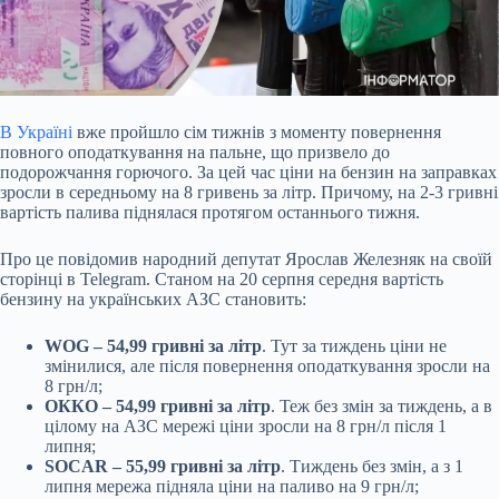
В Україні
вже пройшло сім тижнів з моменту повернення
повного оподаткування на пальне, що
призвело до
подорожчання горючого. За цей час ціни на бензин на заправках
зросли в середньому на 8 гривень за літр. Причому, на 2-3 гривні
вартість палива піднялася протягом останнього тижня.
Про це повідомив народний депутат Ярослав Железняк на своїй
сторінці в Telegram. Станом на 20 серпня середня вартість
бензину на українських АЗС становить:
WOG – 54,99 гривні за літр
. Тут за тиждень ціни не
змінилися, але після повернення оподаткування зросли на
8 грн/л;
ОККО – 54,99 гривні за літр
. Теж без змін за тиждень, а в
цілому на АЗС мережі ціни зросли на 8 грн/л після 1
липня;
SOCAR – 55,99 гривні за літр
. Тиждень без змін, а з 1
липня мережа підняла ціни на паливо на 9 грн/л;