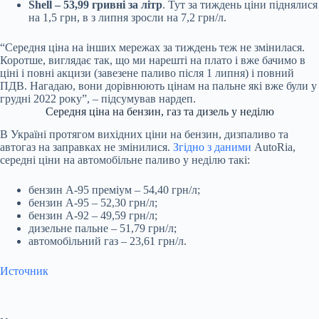
Shell – 53,99 гривні за літр
. Тут за тиждень ціни піднялися
на 1,5 грн, в з липня зросли на 7,2 грн/л.
“Середня ціна на інших мережах за тиждень теж не змінилася.
Коротше, виглядає так, що ми нарешті на плато і вже бачимо в
ціні і повні акцизи (завезене паливо після 1 липня) і повний
ПДВ. Нагадаю, вони дорівнюють цінам на пальне які вже були у
грудні 2022 року”, – підсумував нардеп.
Середня ціна на бензин, газ та дизель у неділю
В Україні протягом вихідних ціни на бензин, дизпаливо та
автогаз на заправках не змінилися.
Згідно з даними
AutoRia,
середні ціни на автомобільне паливо у неділю такі:
бензин А-95 преміум – 54,40 грн/л;
бензин А-95 – 52,30 грн/л;
бензин А-92 – 49,59 грн/л;
дизельне пальне – 51,79 грн/л;
автомобільний газ – 23,61 грн/л.
Источник
Submit Rating
Rate this item: