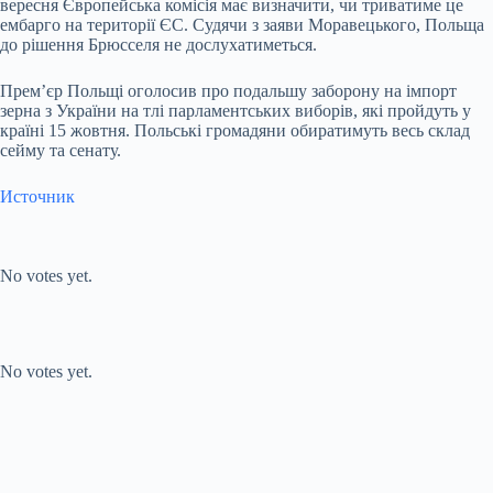
вересня Європейська комісія має визначити, чи триватиме це
ембарго на території ЄС. Судячи з заяви Моравецького, Польща
до рішення Брюсселя не дослухатиметься.
Премʼєр Польщі оголосив про подальшу заборону на імпорт
зерна з України на тлі парламентських виборів, які пройдуть у
країні 15 жовтня. Польські громадяни обиратимуть весь склад
сейму та сенату.
Источник
Submit Rating
Rate this item:
No votes yet.
Submit Rating
Rate this item:
No votes yet.