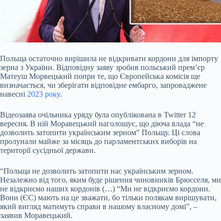
Польща остаточно вирішила не відкривати кордони для імпорту
зерна з України. Відповідну
заяву зробив польський премʼєр
Матеуш Морвецький попри те, що Європейська комісія ще
визначається, чи зберігати відповідне ембарго, запроваджене
навесні
2023 року
.
Відеозаява очільника уряду була опублікована в Twitter 12
вересня. В ній Моравецький наголошує, що діюча влада “не
дозволить затопити українським зерном” Польщу. Ці слова
пролунали майже за місяць до парламентських виборів на
території сусідньої держави.
“Польща не дозволить затопити нас українським зерном.
Незалежно від того, яким буде рішення чиновників Брюсселя, ми
не відкриємо наших кордонів (…) “Ми не відкриємо кордони.
Вони (ЄС) мають на це зважати, бо тільки полякам вирішувати,
який вигляд матимуть справи в нашому власному домі”, –
заявив Моравецький.