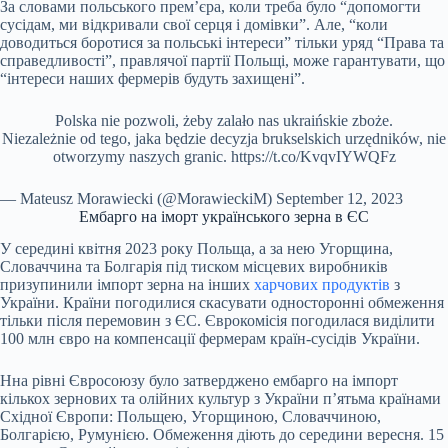
За словами польського премʼєра, коли треба було “допомогти
сусідам, ми відкривали свої серця і домівки”. Але, “коли
доводиться боротися за польські інтереси” тільки уряд “Права та
справедливості”, правлячої партії Польщі, може гарантувати, що
“інтереси наших фермерів будуть захищені”.
Polska nie pozwoli, żeby zalało nas ukraińskie zboże.
Niezależnie od tego, jaka będzie decyzja brukselskich urzędników, nie
otworzymy naszych granic. https://t.co/KvqvIYWQFz
— Mateusz Morawiecki (@MorawieckiM) September 12, 2023
Ембарго на іморт українського зерна в ЄС
У середині квітня 2023 року Польща, а за нею Угорщина,
Словаччина та Болгарія під тиском місцевих виробників
призупинили імпорт зерна на інших
харчових продуктів
з
України. Країни погодилися скасувати односторонні обмеження
тільки після перемовин з ЄС. Єврокомісія погодилася виділити
100 млн євро на компенсації фермерам країн-сусідів України.
Нна рівні Євросоюзу було затверджено ембарго на імпорт
кількох зернових та олійних культур з України п’ятьма країнами
Східної Європи: Польщею, Угорщиною, Словаччиною,
Болгарією, Румунією. Обмеження діють до середини вересня. 15