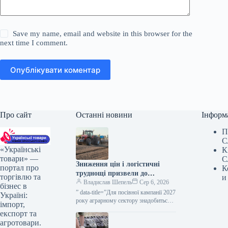
Save my name, email and website in this browser for the
next time I comment.
Опублікувати коментар
Про сайт
Останні новини
Інформ
П
С
«Українські
К
товари» —
С
Зниження цін і логістичні
портал про
К
труднощі призвели до
торгівлю та
и
зростання потреби аграріїв у
Владислав Шепель
Сер 6, 2026
бізнес в
обігових коштах — ВАР —
” data-title=”Для посівної кампанії 2027
Україні:
КУРКУЛЬ
року аграрному сектору знадобиться
імпорт,
близько 500 млрд грн — ВАР” data-
експорт та
url=”https://kurkul.com/news/41860-
агротовари.
dlya-sivbi-pid-urojay-2027-agrosektor-