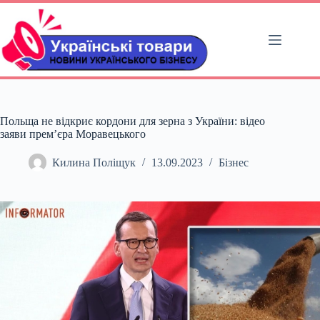
Перейти
до
вмісту
Польща не відкриє кордони для зерна з України: відео
заяви премʼєра Моравецького
Килина Поліщук
13.09.2023
Бізнес