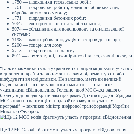
1750 — підрядники теслярських робіт;
1761 — покрівельні роботи, зовнішня обшивка стін,
обробка листового металу;
1771 — підрядники бетонних робіт;
5065 — електричні частини та обладнання;
5074 — обладнання для водопроводу та опалювальної
системи;
5198 — лакофарбова продукція та супровідні товари;
5200 — товари для дому;
5713 — покриття для підлоги;
8911 — архітектурні, інжинірингові та геодезичні послуги.
“Класна можливість для українських підприємців взяти участь у
відновленні країни та допомогти людям відремонтувати або
відбудувати власні домівки. Не важливо, маєте ви великий
будівельний бізнес чи маленький магазин, — ставайте
учасниками єВідновлення. Головне, щоб МСС-код вашого
бізнесу відповідав критеріям програми. Дивіться додані Урядом
МСС-коди на картинці та подавайте заяву про участь у
програмі”, – закликав міністр цифрової трансформації України
Михайло Федоров.
Ще 12 MCC-кодів братимуть участь у програмі єВідновлення