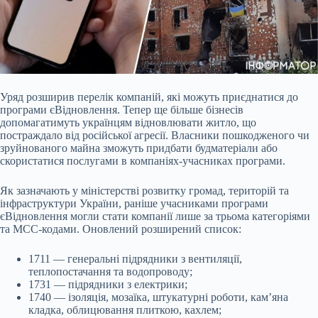
Уряд розширив перелік компаній, які можуть приєднатися до
програми єВідновлення. Тепер ще більше бізнесів
допомагатимуть українцям відновлювати житло, що
постраждало від
російської агресії. Власники пошкодженого чи
зруйнованого майна зможуть придбати будматеріали або
скористатися послугами в компаніях-учасниках програми.
Як зазначають у міністерстві розвитку громад, територій та
інфраструктури України, раніше учасниками програми
єВідновлення могли стати компанії лише за трьома категоріями
та МСС-кодами. Оновлений розширений список:
1711 — генеральні підрядники з вентиляції,
теплопостачання та водопроводу;
1731 — підрядники з електрики;
1740 — ізоляція, мозаїка, штукатурні роботи, кам’яна
кладка, облицювання плиткою, кахлем;