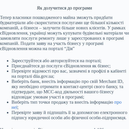
Як долучитися до програми
Тепер власники пошкодженого майна зможуть придбати
будматеріали або скористатися послугами ще більшої кількості
компаній, а бізнеси – залучити більше нових клієнтів. У рамках
єВідновлення, українці можуть купувати будівельні матеріали чи
замовляти послуги ремонту лише у зареєстрованих в програмі
компаній. Подати заяву на участь бізнесу у програмі
єВідновлення можна на порталі “Дія”
Зареєструйтеся або авторизуйтеся на порталі;
Приєднайтеся до послуги єВідновлення як бізнес;
Перевірте відомості про вас, зазначені в профілі в кабінеті
на порталі diia.gov.ua;
Виберіть банк, внесіть інформацію про свій Merchant ID,
яку необхідно отримати в контакт-центрі свого банку, та
підтвердьте, що МСС-код діяльності вашого бізнесу
відповідає умовам участі в програмі;
Виберіть тип точки продажу та внесіть інформацію
про
неї
;
Перевірте заяву й підпишіть її за допомогою електронного
підпису юридичної особи або фізичної особи-підприємця.