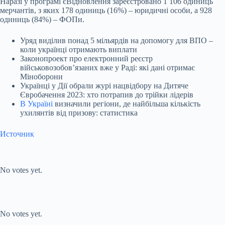
Наразі у програмі єВідновлення зареєстровано 1 106 одиниць
мерчантів, з яких 178 одиниць (16%) – юридичні особи, а 928
одиниць (84%) – ФОПи.
Уряд виділив понад 5 мільярдів на допомогу для ВПО –
коли українці отримають виплати
Законопроект про електронний реєстр
військовозобовʼязаних вже у Раді: які дані отримає
Міноборони
Українці у Дії обрали журі нацвідбору на Дитяче
Євробачення 2023: хто потрапив до трійки лідерів
В Україні
визначили регіони, де найбільша кількість
ухилянтів від призову: статистика
Источник
Submit Rating
Rate this item:
No votes yet.
Submit Rating
Rate this item:
No votes yet.