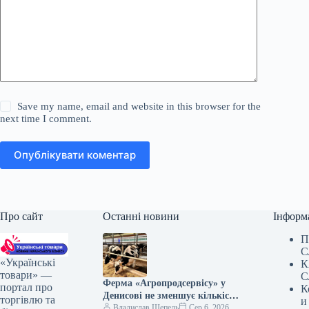
Save my name, email and website in this browser for the
next time I comment.
Опублікувати коментар
Про сайт
Останні новини
Інформ
П
С
«Українські
К
товари» —
С
Ферма «Агропродсервісу» у
портал про
К
Денисові не зменшує кількість
торгівлю та
и
корів, незважаючи на
Владислав Шепель
Сер 6, 2026