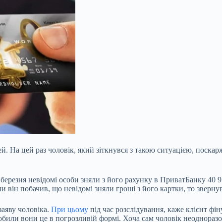
й. На цей раз чоловік, який
зіткнувся з такою ситуацією, поскар
7 березня невідомі особи зняли з його рахунку в ПриватБанку 40 
и він побачив, що невідомі зняли гроші з його картки, то зверн
заяву чоловіка.
При цьому
під час розслідування, каже клієнт ф
обили вони це в погрозливій формі. Хоча сам чоловік неодноразо