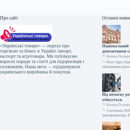
Про сайт
Останні нови
«Українські товари» — портал про
Національний 
торгівлю та бізнес в Україні: імпорт,
депозитними с
експорт та агротовари. Ми публікуємо
Килина Поліщу
корисні поради та статті для підприємців і
“> Фото: https://
споживачів. Наша мета — підтримувати
обмеженими депози
українського виробника й покупця.
Від початку ро
очікується.
Килина Поліщу
“> З початком 202
трансформатори, б