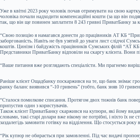
Уже в квітні 2023 року чоловік почав отримувати на свою картку
чоловіка почали надходити компенсаційні кошти (за що він подя
так, що він ще повинен заплатити 8 243 гривні ПриватБанку за 
“Свою позицію я намагався донести до працівників АТ КБ “Прива
заборгованість. Навіть не був узятий до уваги лист слідчої Сумс
коштів. Цинізм і байдужість працівників Сумських філій “АТ КБ
Представники ПриватБанку відповіли на скаргу клієнта. Вони 
“Ваше питання вже розглядають спеціалісти. Ми прагнемо виріши
Раніше клієнт Ощадбанку поскаржився на те, що банк знімає грош
ранку баланс виявився “-10 гривень” (тобто, банк зняв 10 гриве
“Сталося помилкове списання. Протягом двох тижнів банк повер
припустив один з користувачів.
Також клієнт ПриватБанку скаржився на купюри, які йому видавали
словами, такі старі долари вже нікому не потрібні, і ніхто їх не
заздалегідь замовити готівку на відділення. Що стосується року
“Рік купюр не обирається при замовленні. Під час видачі пропон