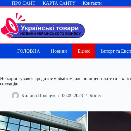
Перейти
ПРО САЙТ
КАРТА САЙТУ
Контакти
до
вмісту
ГОЛОВНА
Новини
Бізнес
Імпорт та Екс
Не користувався кредитним лімітом, але повинен платити – клі
ситуацію
Килина Поліщук
06.09.2023
Бізнес