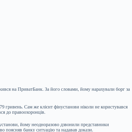
жився на ПриватБанк. За його словами, йому нарахували борг за
979 гривень. Сам же клієнт фінустанови ніколи не користувався
увся до правоохоронців.
інустанови, йому неодноразово дзвонили представники
во поясняв банку ситуацію та надавав докази.