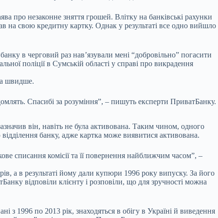
ява про незаконне зняття грошей. Влітку на банківські рахунки
в на свою кредитну картку. Однак у результаті все одно вийшло
банку в черговий раз нав’язували мені “добровільно” погасити
льної поліції в Сумській області у справі про викрадення
га швидше.
омлять. Спасибі за розуміння”, – пишуть експерти ПриватБанку.
азначив він, навіть не була активована. Таким чином, одного
о відділення банку, адже картка може виявитися активована.
ве списання комісії та її повернення найближчим часом”, –
рів, а в результаті йому дали купюри 1996 року випуску. За його
ватБанку відповіли клієнту і розповіли, що для зручності можна
і з 1996 по 2013 рік, знаходяться в обігу в Україні й виведення