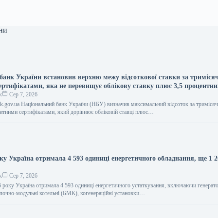
ни
банк України встановив верхню межу відсоткової ставки за триміс
ертифікатами, яка не перевищує облікову ставку плюс 3,5 процентни
к
Сер 7, 2026
bank.gov.ua Національний банк України (НБУ) визначив максимальний відсоток за триміся
тними сертифікатами, який дорівнює обліковій ставці плюс…
ку Україна отримала 4 593 одиниці енергетичного обладнання, ще 1 2
к
Сер 7, 2026
6 року Україна отримала 4 593 одиниці енергетичного устаткування, включаючи генерат
лочно-модульні котельні (БМК), когенераційні установки…