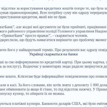
 відсотки за користування кредитних коштів попри те, що була за
кував правоохоронцям). Всю потрібну суму він одразу перерахува
користування кредитом, який він не брав.
тБанк”, але жодні мої аргументи не були прийняті, працівники 
ького районного управління поліції Головного управління Націона
 «ПриватБанк” просто вражає”, – скаржиться чоловік.
підкреслили, що будуть намагатися вирішити цю проблему якомо
ти його у найкоротший термін. Про результати вас одразу повід
Українці скаржаться на банки
і за смс-інформування по кредитній картці. При цьому картка, з
нь за послугу). Водночас у коментарях люди радили звернутися д
не кошти. Клієнтам буде інформаційне повідомлення про помилко
 в касі. За його словами, він хотів зняти з депозиту 1 000 дола
 стане обмінювати (а якщо й стане, то під відсоток нижче). У При
 випуску купюр, то обирати їх не можна.
уються платіжні купюри. Банкноти доларів США, які були емітован