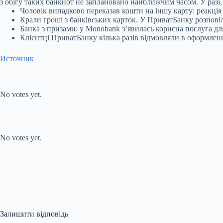
з обігу таких банкнот не заплановано найближчим часом. У разі
Чоловік випадково переказав кошти на іншу карту: реакці
Крали гроші з банківських карток. У ПриватБанку розпові
Банка з призами: у Monobank з’явилась корисна послуга для
Клієнтці ПриватБанку кілька разів відмовляли в оформленн
Источник
Submit Rating
Rate this item:
No votes yet.
Submit Rating
Rate this item:
No votes yet.
Залишити відповідь