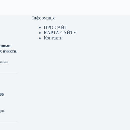
Інформація
ПРО САЙТ
КАРТА САЙТУ
Контакти
ячними
х пункти.
чними
06
ори,