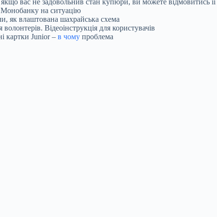
, якщо вас не задовольнив стан купюри, ви можете відмовитись ї
я Монобанку на ситуацію
ли, як влаштована шахрайська схема
 волонтерів. Відеоінструкція для користувачів
і картки Junior –
в чому
проблема