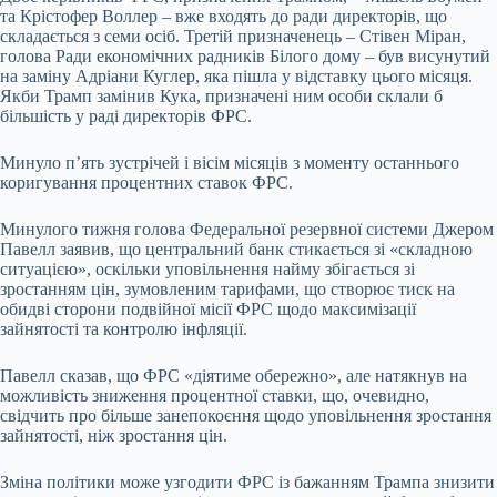
та Крістофер Воллер – вже входять до ради директорів, що
складається з семи осіб. Третій призначенець – Стівен Міран,
голова Ради економічних радників Білого дому – був висунутий
на заміну Адріани Куглер, яка пішла у відставку цього місяця.
Якби Трамп замінив Кука, призначені ним особи склали б
більшість у раді директорів ФРС.
Минуло п’ять зустрічей і вісім місяців з моменту останнього
коригування процентних ставок ФРС.
Минулого тижня голова Федеральної резервної системи Джером
Павелл заявив, що центральний банк стикається зі «складною
ситуацією», оскільки уповільнення найму збігається зі
зростанням цін, зумовленим тарифами, що створює тиск на
обидві сторони подвійної місії ФРС щодо максимізації
зайнятості та контролю інфляції.
Павелл сказав, що ФРС «діятиме обережно», але натякнув на
можливість зниження процентної ставки, що, очевидно,
свідчить про більше занепокоєння щодо уповільнення зростання
зайнятості, ніж зростання цін.
Зміна політики може узгодити ФРС із бажанням Трампа знизити