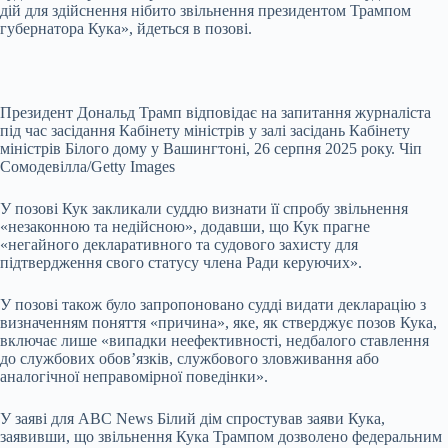
дій для здійснення нібито звільнення президентом Трампом
губернатора Кука», йдеться в позові.
Президент Дональд Трамп відповідає на запитання журналіста
під час засідання Кабінету міністрів у залі засідань Кабінету
міністрів Білого дому у Вашингтоні, 26 серпня 2025 року. Чіп
Сомодевілла/Getty Images
У позові Кук закликали суддю визнати її спробу звільнення
«незаконною та недійсною», додавши, що Кук прагне
«негайного декларативного та судового захисту для
підтвердження свого статусу члена Ради керуючих».
У позові також було запропоновано судді видати декларацію з
визначенням поняття «причина», яке, як стверджує позов Кука,
включає лише «випадки неефективності, недбалого ставлення
до службових обов’язків, службового зловживання або
аналогічної неправомірної поведінки».
У заяві для ABC News Білий дім спростував заяви Кука,
заявивши, що звільнення Кука Трампом дозволено федеральним