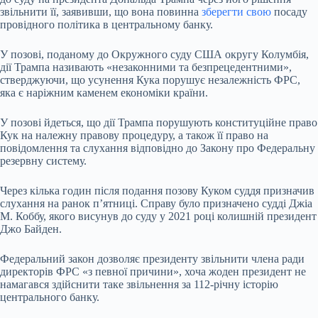
звільнити її, заявивши, що вона повинна
зберегти свою
посаду
провідного політика в центральному банку.
У позові, поданому до Окружного суду США округу Колумбія,
дії Трампа називають
«незаконними та безпрецедентними»,
стверджуючи, що усунення Кука порушує незалежність ФРС,
яка є наріжним каменем економіки країни.
У позові йдеться, що дії Трампа порушують конституційне право
Кук на належну правову процедуру, а також її право на
повідомлення та слухання відповідно до Закону про Федеральну
резервну систему.
Через кілька годин після подання позову Куком суддя призначив
слухання на ранок п’ятниці. Справу було призначено судді Джіа
М. Коббу, якого висунув до суду у 2021 році колишній президент
Джо Байден.
Федеральний закон дозволяє президенту звільнити члена ради
директорів ФРС «з певної причини», хоча жоден президент не
намагався здійснити таке звільнення за 112-річну історію
центрального банку.