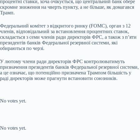
процентні ставки, хоча очікується, що центральний банк обере
скромне зниження на чверть пункту, а не більше, як домагався
Трамп.
Федеральний комітет з відкритого ринку (FOMC), орган з 12
членів, відповідальний за встановлення процентних ставок,
складається з семи членів ради директорів ФРС, а також з п’яти
президентів банків Федеральної резервної системи, які
обираються по черзі.
У лютому члени ради директорів ФРС контролюватимуть
призначення президентів банків Федеральної резервної системи,
а це означає, що потенційно призначена Трампом більшість у
раді директорів може прагнути встановити союзників.
Submit Rating
Rate this item:
No votes yet.
Submit Rating
Rate this item:
No votes yet.