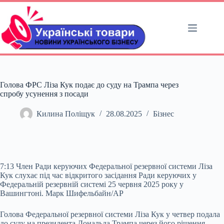
Перейти
до
вмісту
Голова ФРС Ліза Кук подає до суду на Трампа через
спробу усунення з посади
Килина Поліщук
28.08.2025
Бізнес
7:13 Член Ради керуючих Федеральної резервної системи Ліза
Кук слухає під час відкритого засідання Ради керуючих у
Федеральній резервній системі 25 червня 2025 року у
Вашингтоні. Марк Шифельбайн/AP
Голова Федеральної резервної системи Ліза Кук у четвер подала
до суду на президента Дональда Трампа через його рішення