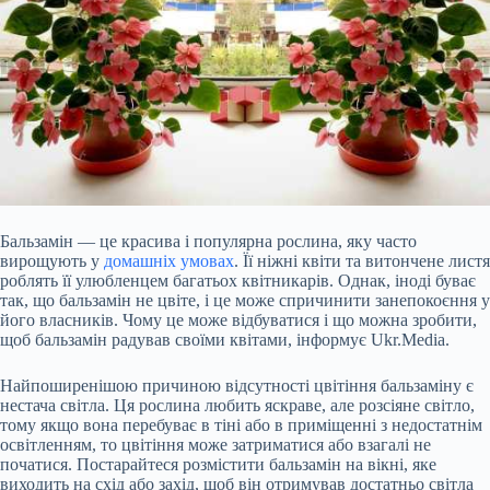
Бальзамін — це красива і популярна рослина, яку часто
вирощують у
домашніх умовах
. Її ніжні квіти та витончене листя
роблять її улюбленцем багатьох квітникарів. Однак, іноді буває
так, що бальзамін не цвіте, і це може спричинити занепокоєння у
його власників. Чому це може відбуватися і що можна зробити,
щоб бальзамін радував своїми квітами, інформує Ukr.Media.
Найпоширенішою причиною відсутності цвітіння бальзаміну є
нестача світла. Ця рослина любить яскраве, але розсіяне світло,
тому якщо вона
перебуває в тіні або в приміщенні з недостатнім
освітленням, то цвітіння може затриматися або взагалі не
початися. Постарайтеся розмістити бальзамін на вікні, яке
виходить на схід або захід, щоб він отримував достатньо світла