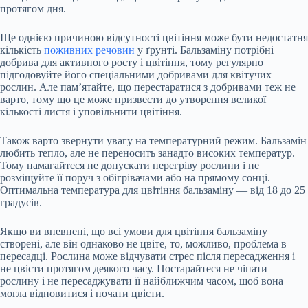
протягом дня.
Ще однією причиною відсутності цвітіння може бути недостатня
кількість
поживних речовин
у ґрунті. Бальзаміну потрібні
добрива для активного росту і цвітіння, тому регулярно
підгодовуйте його спеціальними добривами для квітучих
рослин. Але пам’ятайте, що перестаратися з добривами теж не
варто, тому що це може призвести до утворення великої
кількості листя і уповільнити цвітіння.
Також варто звернути увагу на температурний режим. Бальзамін
любить тепло, але не переносить занадто високих температур.
Тому намагайтеся не допускати перегріву рослини і не
розміщуйте її поруч з обігрівачами або на прямому сонці.
Оптимальна температура для цвітіння бальзаміну — від 18 до 25
градусів.
Якщо ви впевнені, що всі умови для цвітіння бальзаміну
створені, але він однаково не цвіте, то, можливо, проблема в
пересадці. Рослина може відчувати стрес після пересадження і
не цвісти протягом деякого часу. Постарайтеся не чіпати
рослину і не пересаджувати її найближчим часом, щоб вона
могла відновитися і почати цвісти.