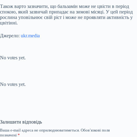
Також варто зазначити, що бальзамін може не цвісти в період
спокою, який зазвичай припадає на зимові місяці. У цей період
рослина уповільнює свій ріст і може не проявляти активність у
цвітінні.
Джерело:
ukr.media
Submit Rating
Rate this item:
No votes yet.
Submit Rating
Rate this item:
No votes yet.
Залишити відповідь
Ваша e-mail адреса не оприлюднюватиметься.
Обов’язкові поля
позначені
*