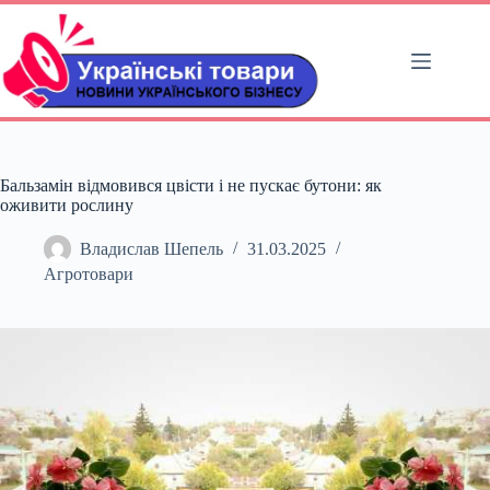
Перейти
до
вмісту
Бальзамін відмовився цвісти і не пускає бутони: як
оживити рослину
Владислав Шепель
31.03.2025
Агротовари