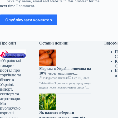
Save my name, email and website in this browser for the
next time I comment.
Опублікувати коментар
Про сайт
Останні новини
Інформ
П
С
«Українські
К
товари» —
С
Морква в Україні дешевша на
портал про
К
10% через надлишок
торгівлю та
и
постачання — КУРКУЛЬ
Владислав Шепель
Сер 10, 2026
бізнес в
” data-title=”Ціна на моркву продовжує
Україні:
падати через перенасичення ринку”
імпорт,
data-
експорт та
url=”https://kurkul.com/news/41876-
агротовари.
cherez-perenasichennya-rinku-
Ми
prodavjuye-znijuvatis-tsina-na-morkvu”>
публікуємо
Ціна на моркву продовжує падати
Як надовго вберегти
корисні
через перенасичення ринку 10
серпня…
кукурудзу та соняшник від
поради та