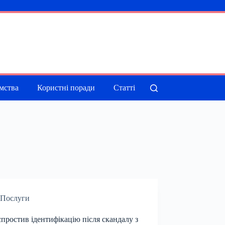
мства
Користні поради
Статті
Послуги
простив ідентифікацію після скандалу з