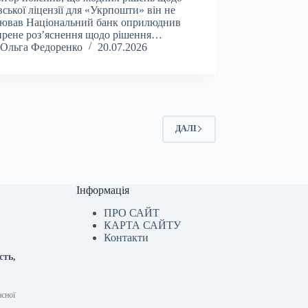
вської ліцензії для «Укрпошти» він не
лював Національний банк оприлюднив
рене роз’яснення щодо рішення…
Ольга Федоренко
20.07.2026
ДАЛІ
Інформація
ПРО САЙТ
КАРТА САЙТУ
Контакти
сть,
асної