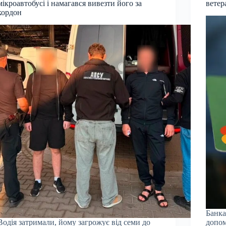
мікроавтобусі і намагався вивезти його за
ветер
кордон
Банка
Водія затримали, йому загрожує від семи до
допом