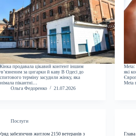
Жінка продавала цікавий контент іншим
Meta:
ув’язненим за цигарки й каву В Одесі до
які к
іспитового терміну засудили жінку, яка
Європ
знімала пікантні…
Meta
Ольга Федоренко
21.07.2026
Послуги
Уряд забезпечив житлом 2150 ветеранів з
Глава