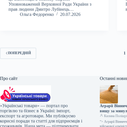
Уповноважений Верховної Ради України з
прав людини Дмитро Лубінець…
Ольга Федоренко
20.07.2026
1
ПОПЕРЕДНІЙ
Про сайт
Останні нови
«Українські товари» — портал про
Аграрії Вінни
торгівлю та бізнес в Україні: імпорт,
вищу за минул
експорт та агротовари. Ми публікуємо
Килина Поліщу
корисні поради та статті для підприємців і
“> Аграрії Вінничч
споживачів. Наша мета — підтримувати
військової адміні