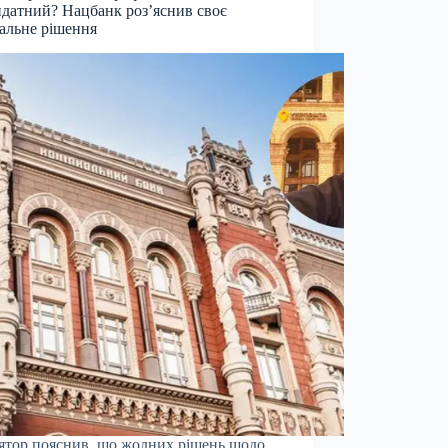
датний? Нацбанк роз’яснив своє
альне рішення
ятор пояснив, що жодних рішень щодо