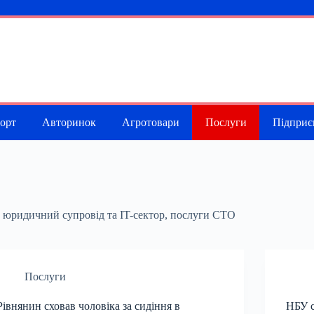
порт
Авторинок
Агротовари
Послуги
Підприє
, юридичний супровід та IT-сектор, послуги СТО
Послуги
Рівнянин сховав чоловіка за сидіння в
НБУ с