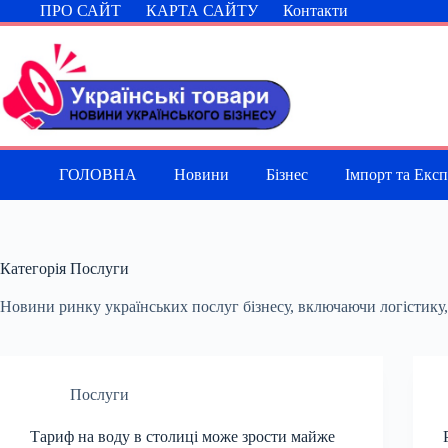
Перейти
ПРО САЙТ
КАРТА САЙТУ
Контакти
до
вмісту
ГОЛОВНА
Новини
Бізнес
Імпорт та Екс
Категорія
Послуги
Новини ринку українських послуг бізнесу, включаючи логістику
Послуги
Тариф на воду в столиці може зрости майже