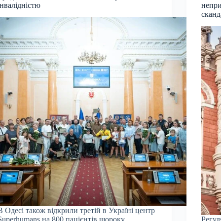
інвалідністю
непри
сканд
В Одесі також відкрили третій в Україні центр
Superhumans на 800 пацієнтів щороку
Регул