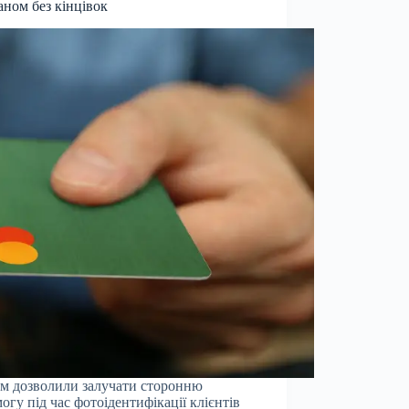
аном без кінцівок
м дозволили залучати сторонню
огу під час фотоідентифікації клієнтів