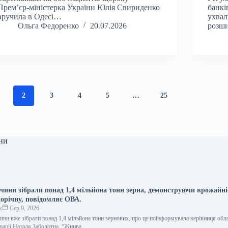
Прем’єр-міністерка України Юлія Свириденко
банкі
вручила в Одесі…
ухва
Ольга Федоренко
20.07.2026
розши
2
3
4
5
…
25
ни
ччини зібрали понад 1,4 мільйона тонн зерна, демонструючи врожайні
орічну, повідомляє ОВА.
к
Сер 9, 2026
ини вже зібрали понад 1,4 мільйона тонн зернових, про це поінформувала керівниця обл
страції Наталя Заболотна. “Жнива…