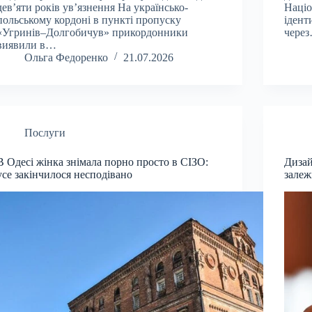
дев’яти років ув’язнення На українсько-
Націо
польському кордоні в пункті пропуску
ідент
«Угринів–Долгобичув» прикордонники
чере
виявили в…
Ольга Федоренко
21.07.2026
Послуги
В Одесі жінка знімала порно просто в СІЗО:
Дизай
усе закінчилося несподівано
залеж