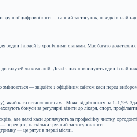
ю зручної цифрової каси — гарний застосунок, швидкі онлайн-дов
ля родин і людей із хронічними станами. Має багато додаткових
до галузей чи компаній. Деякі з них пропонують один із найнижч
но змінюються — звіряйте з офіційним сайтом каси перед вибором
), який каса встановлює сама. Може відрізнятися на 1–1,5%. Здає
раховують бонуси за регулярні візити до лікаря, спорт, профіла
скрізь, але деякі каси доплачують за професійну чистку, ортодонт
— перевірте, наскільки зручний застосунок каси.
дтримку — це рятує в перші місяці.