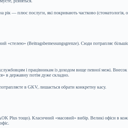
имуєте, різняться.
а рік — плюс послуги, які покривають частково (стоматологія, ос
ий «стелею» (Beitragsbemessungsgrenze). Сюди потрапляє більші
ужбовцям і працівникам із доходом вище певної межі. Внесок зал
я» в державну потім дуже складно.
потрапляєте в GKV, лишається обрати конкретну касу.
OK Plus тощо). Класичний «масовий» вибір. Великі офіси в кожно
офіс.