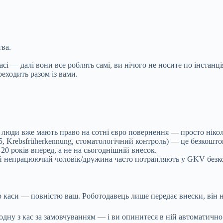
тва.
сі — далі вони все роблять самі, ви нічого не носите по інстанці
реходить разом із вами.
 люди вже мають право на сотні євро повернення — просто нікол
5, Krebsfrüherkennung, стоматологічний контроль) — це безкошто
0 років вперед, а не на сьогоднішній внесок.
й непрацюючий чоловік/дружина часто потрапляють у GKV безк
 каси — повністю ваш. Роботодавець лише передає внески, він н
дну з кас за замовчуванням — і ви опинитеся в ній автоматично