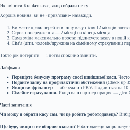
Як змінити Krankenkasse, якщо обрали не ту
Хороша новина: ви не «прив’язані» назавжди.
Ви маєте право перейти в іншу касу після 12 місяців членс
Строк попередження — 2 місяці на кінець місяця.
Сама зміна максимально проста: підписуєте заяву в новій ка
Сім’я (діти, чоловік/дружина на сімейному страхуванні) пе
Тобто рік потерпіти — і потім спокійно змінити.
Лайфхаки
Перевірте бонусну програму своєї нинішньої каси.
Часто
Подайте заяву на профілактичні обстеження
(Check-up 3
Якщо ви фрілансер
— обережно з PKV. Подивіться на 10–2
Сімейне страхування.
Якщо ваш партнер працює — діти 
Часті запитання
Чи можу я обрати касу сам, чи це робить роботодавець?
Вибір
Що буде, якщо я не обираю взагалі?
Роботодавець запропонує о