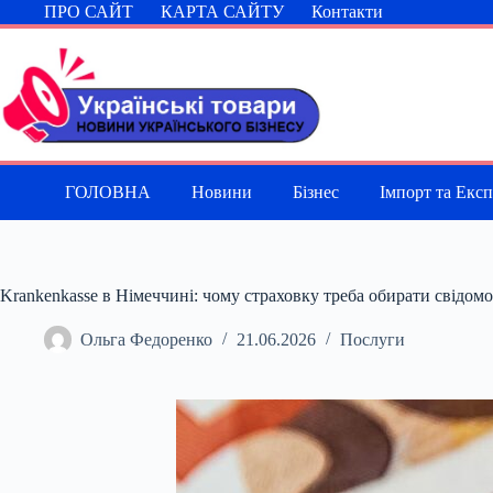
Перейти
ПРО САЙТ
КАРТА САЙТУ
Контакти
до
вмісту
ГОЛОВНА
Новини
Бізнес
Імпорт та Екс
Krankenkasse в Німеччині: чому страховку треба обирати свідомо
Ольга Федоренко
21.06.2026
Послуги