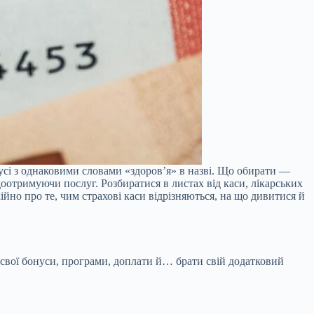
 усі з однаковими словами «здоров’я» в назві. Що обирати —
отримуючи послуг. Розбиратися в листах від каси, лікарських
кійно про те, чим страхові каси відрізняються, на що дивитися й
и свої бонуси, програми, доплати й… брати свій додатковий