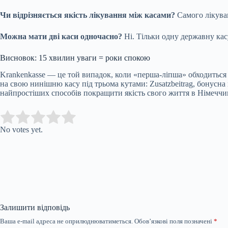
Чи відрізняється якість лікування між касами?
Самого лікуван
Можна мати дві каси одночасно?
Ні. Тільки одну державну кас
Висновок: 15 хвилин уваги = роки спокою
Krankenkasse — це той випадок, коли «перша-ліпша» обходиться до
на свою нинішню касу під трьома кутами: Zusatzbeitrag, бонусна
найпростіших способів покращити якість свого життя в Німеччин
Submit Rating
Rate this item:
No votes yet.
Залишити відповідь
Ваша e-mail адреса не оприлюднюватиметься.
Обов’язкові поля позначені
*