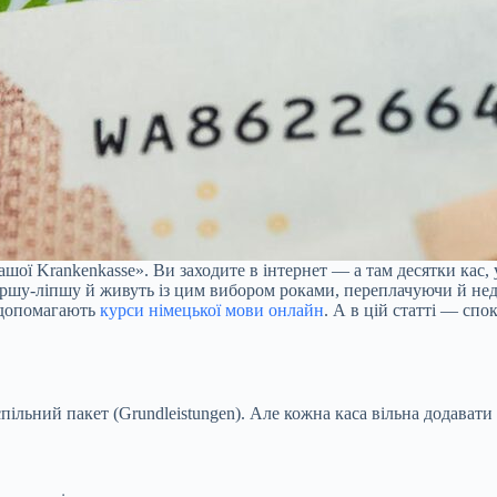
шої Krankenkasse». Ви заходите в інтернет — а там десятки кас,
ршу-ліпшу й живуть із цим вибором роками, переплачуючи й недо
у допомагають
курси німецької мови онлайн
. А в цій статті — спо
спільний пакет (Grundleistungen). Але кожна каса вільна додават