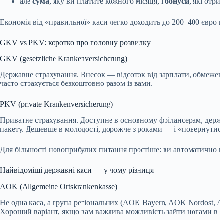
але
сума
, яку ви платите кожного місяця, і
бонуси
, які отр
Економія від «правильної» каси легко доходить до 200–400 євро н
GKV vs PKV: коротко про головну розвилку
GKV (gesetzliche Krankenversicherung)
Державне страхування. Внесок — відсоток від зарплати, обмежен
часто страхується безкоштовно разом із вами.
PKV (private Krankenversicherung)
Приватне страхування. Доступне в основному фрілансерам, держсл
пакету. Дешевше в молодості, дорожче з роками — і «повернутис
Для більшості новоприбулих питання простіше: ви автоматично 
Найвідоміші державні каси — у чому різниця
AOK (Allgemeine Ortskrankenkasse)
Не одна каса, а група регіональних (AOK Bayern, AOK Nordost, A
Хороший варіант, якщо вам важлива можливість зайти ногами в 