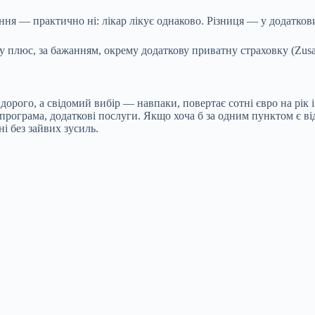
ня — практично ні: лікар лікує однаково. Різниця — у додаткових
у плюс, за бажанням, окрему додаткову приватну страховку (Zusat
рого, а свідомий вибір — навпаки, повертає сотні євро на рік і 
 програма, додаткові послуги. Якщо хоча б за одним пунктом є ві
і без зайвих зусиль.