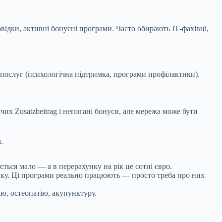
ідки, активні бонусні програми. Часто обирають ІТ-фахівці,
 послуг (психологічна підтримка, програми профілактики).
их Zusatzbeitrag і непогані бонуси, але мережа може бути
.
ться мало — а в перерахунку на рік це сотні євро.
ктику. Ці програми реально працюють — просто треба про них
ію, остеопатію, акупунктуру.