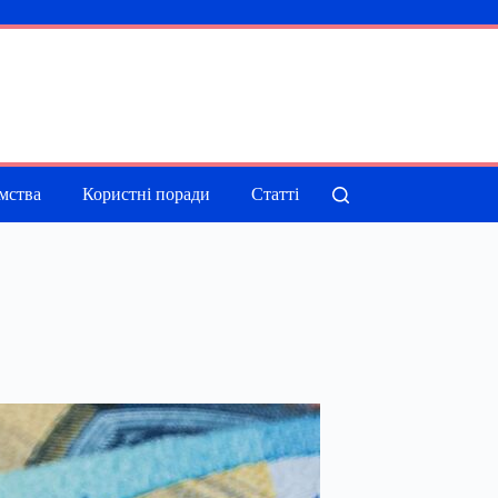
мства
Користні поради
Статті