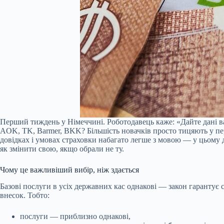
Перший тиждень у Німеччині. Роботодавець каже: «Дайте дані ва
AOK, TK, Barmer, BKK? Більшість новачків просто тицяють у пе
довідках і умовах страховки набагато легше з мовою — у цьом
як змінити свою, якщо обрали не ту.
Чому це важливіший вибір, ніж здається
Базові послуги в усіх державних кас однакові — закон гарантує 
внесок. Тобто:
послуги — приблизно однакові,