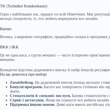
TK (Techniker Krankenkasse)
Одна з найбільших кас, працює по всій Німеччині. Має репутаці
молоді спеціалісти, ті, хто любить вирішувати все онлайн.
Barmer
Велика, з широкою географією, традиційно сильна в програмах д
BKK і IKK
Це не одна каса, а групи менших — часто історично прив’язаних 
меншою.
Конкретні відсотки додаткового внеску й набір бонусів регуляр
На що дивитися при виборі
Zusatzbeitrag.
Це додатковий внесок (понад загальну ставку
Бонусні програми.
Багато кас повертають готівкою або за
знати.
Стоматологія й «межові» послуги.
Базова стоматологія є 
Сервіс і застосунок.
Якщо ви плануєте все робити онлайн 
Підтримка іншою мовою.
Деякі каси мають англійську пі