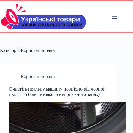
Перейти
до
вмісту
Категорія
Користні поради
Користні поради
Очистіть пральну машину повністю від чорної
цвілі — і більше ніякого неприємного запаху