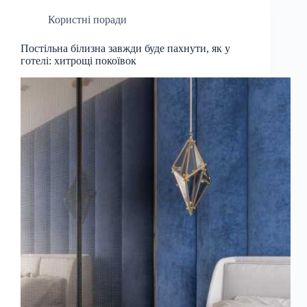
Користні поради
Постільна білизна завжди буде пахнути, як у
готелі: хитрощі покоївок