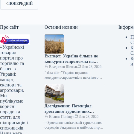
ПОПЕРЕДНІЙ
Про сайт
Останні новини
Інформ
П
С
«Українські
К
товари» —
С
Експерт: Україна більше не
портал про
К
конкурентоспроможна на
торгівлю та
и
міжнародному ринку жита —
Владислав Шепель
Лип 28, 2026
бізнес в
КУРКУЛЬ
” data-title=”Україна втратила
Україні:
конкурентоспроможність на світовому
імпорт,
ринку жита — експерт” data-
експорт та
url=”https://kurkul.com/news/41768-
агротовари.
ukrayina-vtratila-konkurentospromojnist-
Ми
na-svitovomu-rinku-jita–ekspert”>
публікуємо
Україна втратила
Дослідження: Потенціал
корисні
конкурентоспроможність на світовому
ринку жита — експерт…
зростання туристичних
поради та
кластерів Закарпаття до 2028
Килина Поліщук
Лип 28, 2026
статті для
року – 50%
підприємців і
> Зростання капіталізації туристичних
осередків Закарпаття в найближчі три
споживачів.
роки може досягти 40-50%, для
Наша мета —