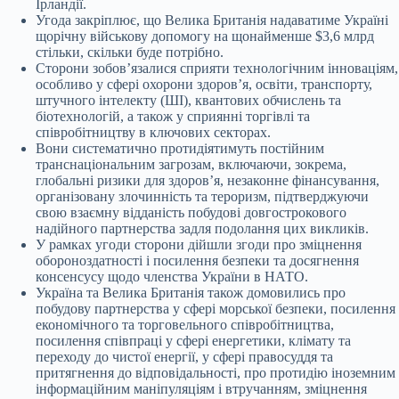
Ірландії.
Угода закріплює, що Велика Британія надаватиме Україні
щорічну військову допомогу на щонайменше $3,6 млрд
стільки, скільки буде потрібно.
Сторони зобовʼязалися сприяти технологічним інноваціям,
особливо у сфері охорони здоровʼя, освіти, транспорту,
штучного інтелекту (ШІ), квантових обчислень та
біотехнологій, а також у сприянні торгівлі та
співробітництву в ключових секторах.
Вони систематично протидіятимуть постійним
транснаціональним загрозам, включаючи, зокрема,
глобальні ризики для здоровʼя, незаконне фінансування,
організовану злочинність та тероризм, підтверджуючи
свою взаємну відданість побудові довгострокового
надійного партнерства задля подолання цих викликів.
У рамках угоди сторони дійшли згоди про зміцнення
обороноздатності і посилення безпеки та досягнення
консенсусу щодо членства України в НАТО.
Україна та Велика Британія також домовились про
побудову партнерства у сфері морської безпеки, посилення
економічного та торговельного співробітництва,
посилення співпраці у сфері енергетики, клімату та
переходу до чистої енергії, у сфері правосуддя та
притягнення до відповідальності, про протидію іноземним
інформаційним маніпуляціям і втручанням, зміцнення