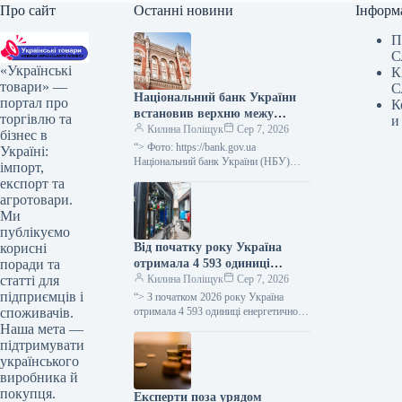
Про сайт
Останні новини
Інформ
П
С
«Українські
К
товари» —
С
Національний банк України
портал про
К
встановив верхню межу
торгівлю та
и
відсоткової ставки за
Килина Поліщук
Сер 7, 2026
бізнес в
тримісячними депозитними
“> Фото: https://bank.gov.ua
Україні:
сертифікатами, яка не
Національний банк України (НБУ)
імпорт,
визначив максимальний відсоток за
перевищує облікову ставку
експорт та
тримісячними обмеженими
плюс 3,5 процентних пункти.
агротовари.
депозитними сертифікатами, який
Ми
дорівнює обліковій ставці плюс…
публікуємо
Від початку року Україна
корисні
отримала 4 593 одиниці
поради та
енергетичного обладнання, ще
Килина Поліщук
Сер 7, 2026
статті для
1 206 очікується.
підприємців і
“> З початком 2026 року Україна
отримала 4 593 одиниці енергетичного
споживачів.
устаткування, включаючи генератори,
Наша мета —
трансформатори, блочно-модульні
підтримувати
котельні (БМК), когенераційні
українського
установки…
виробника й
покупця.
Експерти поза урядом