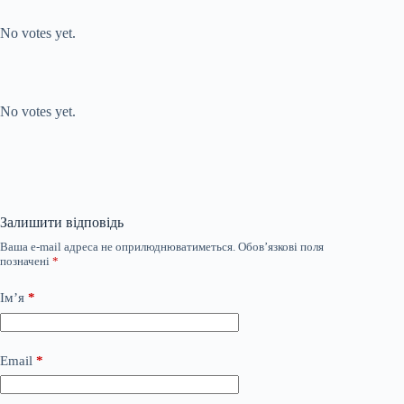
Submit Rating
Rate this item:
No votes yet.
Submit Rating
Rate this item:
No votes yet.
Залишити відповідь
Ваша e-mail адреса не оприлюднюватиметься.
Обов’язкові поля
позначені
*
Ім’я
*
Email
*