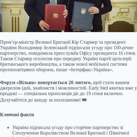
Премʼєр-міністр Великої Британії Кір Стармер та президент
України Володимир Зеленський підписали угоду про 100-річне
партнерство, повідомила пресслужба Офісу президента
16 січня.
Також Стармер оголосив про передачу Україні партії артилерії
британського виробництва, а також нової мобільної системи
протиповітряної оборони, пише «Інтерфакс-Україна».
Форум «Вільна» повертається 20 лютого,
щоб стати вашим
джерелом ідей, знайомств і можливостей. Early bird квитки вже у
продажі — спеціальна пропозиція діє до 19 січня включно.
Долучайтеся до заходу за посиланням! 🎟
Ключові факти
Україна підписала угоду про сторічне партнерство зі
Сполученим Королівством Великої Британії і Північної