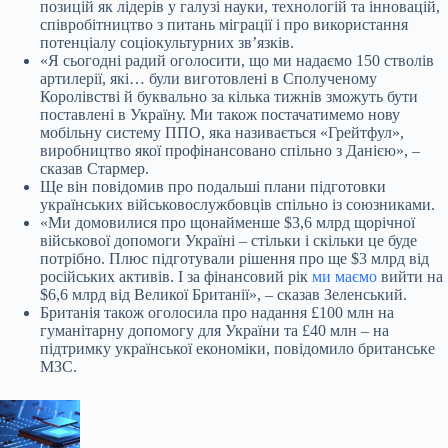
позицій як лідерів у галузі науки, технологій та інновацій,
співробітництво з питань міграції і про використання
потенціалу соціокультурних звʼязків.
«Я сьогодні радий оголосити, що ми надаємо 150 стволів
артилерії, які… були виготовлені в Сполученому
Королівстві й буквально за кілька тижнів зможуть бути
поставлені в Україну. Ми також постачатимемо нову
мобільну систему ППО, яка називається «Грейтфул»,
виробництво якої профінансовано спільно з Данією», –
сказав Стармер.
Ще він повідомив про подальші плани підготовки
українських військовослужбовців спільно із союзниками.
«Ми домовилися про щонайменше $3,6 млрд щорічної
військової допомоги Україні – стільки і скільки це буде
потрібно. Плюс підготували рішення про ще $3 млрд від
російських активів. І за фінансовий рік
ми маємо
вийти на
$6,6 млрд від Великої Британії», – сказав Зеленський.
Британія також оголосила про надання £100 млн на
гуманітарну допомогу для України та £40 млн – на
підтримку української економіки, повідомило британське
МЗС.