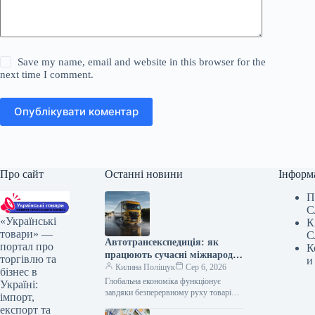
Save my name, email and website in this browser for the
next time I comment.
Опублікувати коментар
Про сайт
Останні новини
Інформ
П
С
«Українські
К
товари» —
С
Автотрансекспедиція: як
портал про
К
працюють сучасні міжнародні
торгівлю та
и
автомобільні перевезення
Килина Поліщук
Сер 6, 2026
бізнес в
вантажів
Глобальна економіка функціонує
Україні:
завдяки безперервному руху товарів
імпорт,
між країнами, де якісна логістика
експорт та