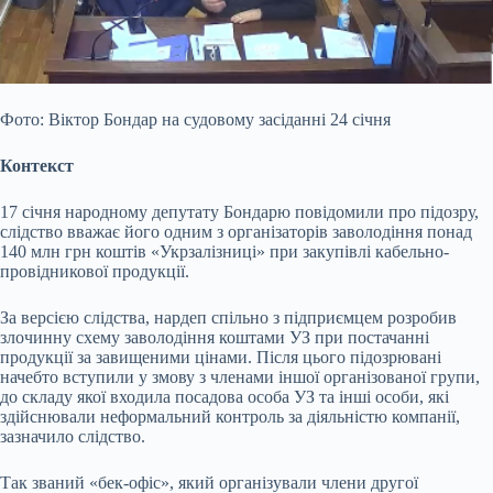
Фото: Віктор Бондар на судовому засіданні 24 січня
Контекст
17 січня народному депутату Бондарю повідомили про підозру,
слідство вважає його одним з організаторів заволодіння понад
140 млн грн коштів «Укрзалізниці» при закупівлі кабельно-
провідникової продукції.
За версією слідства, нардеп спільно з підприємцем розробив
злочинну схему заволодіння коштами УЗ при постачанні
продукції за завищеними цінами. Після цього підозрювані
начебто вступили у змову з членами іншої організованої групи,
до складу якої входила посадова особа УЗ та інші особи, які
здійснювали неформальний контроль за діяльністю компанії,
зазначило слідство.
Так званий «бек-офіс», який організували члени другої