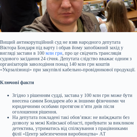
Вищий антикорупційний суд не взяв народного депутата
Віктора Бондаря під варту і обрав йому запобіжний захід у
вигляді застави в 100
млн грн
, про це свідчить трансляція
судового засідання 24 січня. Депутата слідство вважає одним з
організаторів заволодіння понад 140 млн грн коштів
«Укрзалізниці» при закупівлі кабельно-провідникової продукції.
Ключові факти
Згідно з рішенням судді, застава у 100 млн грн може бути
внесена самим Бондарем або ж іншими фізичними чи
юридичними особами протягом пʼяти днів після
оголошення рішення.
На депутата покладені такі обовʼязки: не виїжджати без
дозволу за межі Київської області, прибувати за викликом
детектива, утриматись від спілкування з працівниками
філії «Центр забезпечення виробництва» АТ