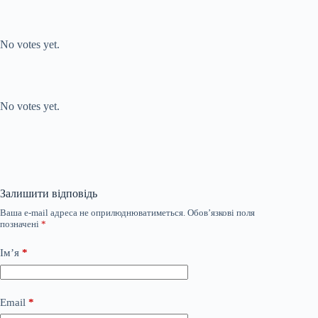
Submit Rating
Rate this item:
No votes yet.
Submit Rating
Rate this item:
No votes yet.
Залишити відповідь
Ваша e-mail адреса не оприлюднюватиметься.
Обов’язкові поля
позначені
*
Ім’я
*
Email
*