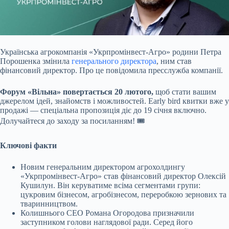
Українська агрокомпанія «Укрпромінвест-Агро» родини Петра
Порошенка змінила
генерального директора
, ним став
фінансовий директор. Про це повідомила пресслужба компанії.
Форум «Вільна» повертається 20 лютого,
щоб стати вашим
джерелом ідей, знайомств і можливостей. Early bird квитки вже у
продажі — спеціальна пропозиція діє до 19 січня включно.
Долучайтеся до заходу за посиланням! 🎟
Ключові факти
Новим генеральним директором агрохолдингу
«Укрпромінвест-Агро» став фінансовий директор Олексій
Кушилун. Він керуватиме всіма сегментами групи:
цукровим бізнесом, агробізнесом, переробкою зернових та
тваринництвом.
Колишнього СЕО Романа Огородова призначили
заступником голови наглядової ради. Серед його