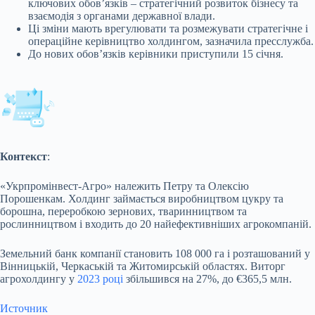
ключових обов’язків – стратегічний розвиток бізнесу та
взаємодія з органами державної влади.
Ці зміни мають врегулювати та розмежувати стратегічне і
операційне керівництво холдингом, зазначила пресслужба.
До нових обов’язків керівники приступили 15 січня.
Контекст
:
«Укрпромінвест-Агро» належить Петру та Олексію
Порошенкам. Холдинг займається виробництвом цукру та
борошна, переробкою зернових, тваринництвом та
рослинництвом і входить до 20 найефективніших агрокомпаній.
Земельний банк компанії становить 108 000 га і розташований у
Вінницькій, Черкаській та Житомирській областях. Виторг
агрохолдингу у
2023 році
збільшився на 27%, до €365,5 млн.
Источник