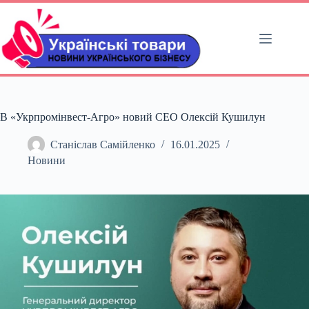
Перейти
до
вмісту
В «Укрпромінвест-Агро» новий СЕО Олексій Кушилун
Станіслав Самійленко
16.01.2025
Новини