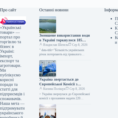
Про сайт
Останні новини
Інформ
П
С
«Українські
К
товари» —
С
Зменшене використання води
портал про
К
в Україні торкнулося 185
торгівлю та
и
споживачів — КУРКУЛЬ
Владислав Шепель
Сер 8, 2026
бізнес в
” data-title=”Більшість українських
Україні:
річок потерпають від тривалого
імпорт,
дефіциту води” data-
експорт та
url=”https://kurkul.com/news/41869-na-
агротовари.
bilshosti-richok-ukrayini-zberigayetsya-
Ми
stiyke-malovoddya”> Більшість
публікуємо
українських річок потерпають від
Україна звертається до
корисні
тривалого дефіциту води 7 серпня…
Європейської Комісії з
поради та
проханням надати 220
Килина Поліщук
Сер 8, 2026
статті для
мільйонів євро для допомоги
підприємців і
> Україна звернулася до Європейської
аграрному сектору,
комісії з проханням надати 220
споживачів.
мільйонів євро у вигляді
спричиненої блокуванням
Наша мета —
безповоротної допомоги для покриття
портів.
підтримувати
відсотків за…
українського
виробника й