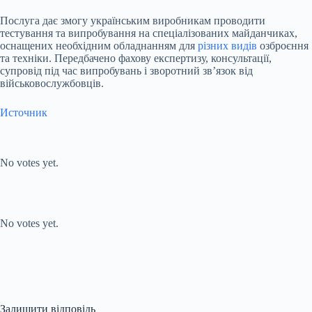
Послуга дає змогу українським виробникам проводити
тестування та випробування на спеціалізованих майданчиках,
оснащених необхідним обладнанням для
різних видів
озброєння
та техніки. Передбачено фахову експертизу, консультації,
супровід під час випробувань і зворотний звʼязок від
військовослужбовців.
Источник
Submit Rating
Rate this item:
No votes yet.
Submit Rating
Rate this item:
No votes yet.
Залишити відповідь