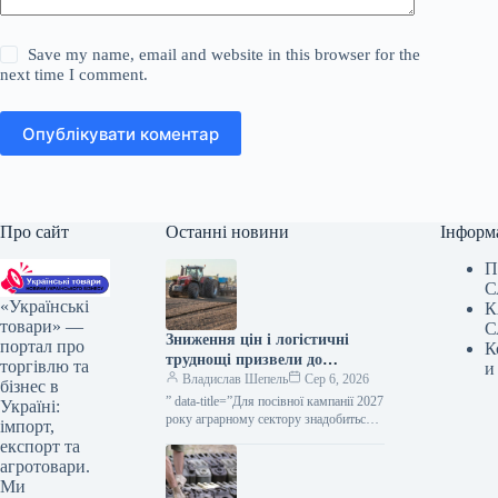
Save my name, email and website in this browser for the
next time I comment.
Опублікувати коментар
Про сайт
Останні новини
Інформ
П
С
«Українські
К
товари» —
С
Зниження цін і логістичні
портал про
К
труднощі призвели до
торгівлю та
и
зростання потреби аграріїв у
Владислав Шепель
Сер 6, 2026
бізнес в
обігових коштах — ВАР —
” data-title=”Для посівної кампанії 2027
Україні:
КУРКУЛЬ
року аграрному сектору знадобиться
імпорт,
близько 500 млрд грн — ВАР” data-
експорт та
url=”https://kurkul.com/news/41860-
агротовари.
dlya-sivbi-pid-urojay-2027-agrosektor-
Ми
potrebuye-blizko-500-mlrd-grn–var”>