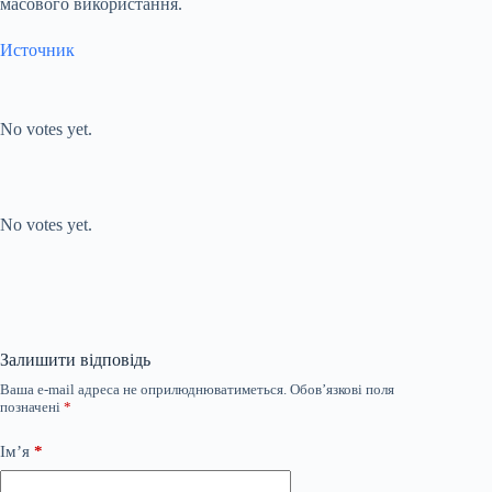
масового використання.
Источник
Submit Rating
Rate this item:
No votes yet.
Submit Rating
Rate this item:
No votes yet.
Залишити відповідь
Ваша e-mail адреса не оприлюднюватиметься.
Обов’язкові поля
позначені
*
Ім’я
*