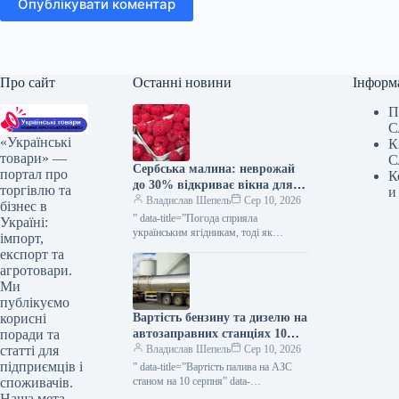
Опублікувати коментар
Про сайт
Останні новини
Інформ
П
С
«Українські
К
товари» —
С
Сербська малина: неврожай
портал про
К
до 30% відкриває вікна для
торгівлю та
и
України — КУРКУЛЬ
Владислав Шепель
Сер 10, 2026
бізнес в
” data-title=”Погода сприяла
Україні:
українським ягідникам, тоді як
імпорт,
Польща та Сербія зазнають втрат
експорт та
урожаю” data-
агротовари.
url=”https://kurkul.com/news/41877-
Ми
pogoda-pidigrala-ukrayinskim-
публікуємо
yagidnikam-a-polscha-y-serbiya-
Вартість бензину та дизелю на
корисні
vtrachayut-urojay”> Погода сприяла
українським ягідникам, тоді як…
автозаправних станціях 10
поради та
серпня — КУРКУЛЬ
Владислав Шепель
Сер 10, 2026
статті для
підприємців і
” data-title=”Вартість палива на АЗС
станом на 10 серпня” data-
споживачів.
url=”https://kurkul.com/news/41881-
Наша мета —