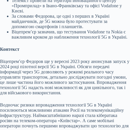
Телеміст провели на території інноваційного центру
«Промприлад» в Івано-Франківську та офісі Vodafone у
Києві.
За словами Федорова, це одні з перших в Україні
майданчиків, де 5G можна було протестувати за
допомогою смартфонів і планшетів.
Віцепремʼєр зазначив, що тестування Vodafone та Nokia є
важливим кроком до наближення технології 5G в Україні.
Контекст
Віцепремʼєр Федоров ще у вересні 2023 року анонсував запуск у
2024 році пілотної версії 5G в Україні. Обсяги передачі
інформації через 5G дозволяють у режимі реального часу
управляти транспортом, детально досліджувати погодні умови,
це лише частина його можливого застосування. Впровадження
технології 5G надасть нові можливості як для цивільного, так і
для військового використання.
Водночас ризики впровадження технології 5G в Україні
посилюються можливими атаками Росії на телекомунікаційну
інфраструктуру. Наймасштабнішою наразі стала кібератака
росіян на телеком-оператора «Київстар». А саме мобільні
оператори почнуть першими впроваджувати цю технологію для