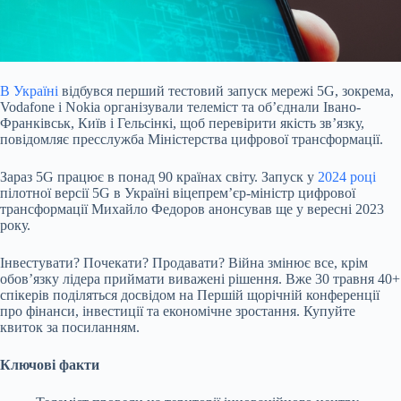
В Україні
відбувся перший тестовий запуск мережі 5G, зокрема,
Vodafone і Nokia організували телеміст та об’єднали Івано-
Франківськ, Київ і Гельсінкі, щоб перевірити
якість звʼязку,
повідомляє пресслужба Міністерства цифрової трансформації.
Зараз 5G працює в понад 90 країнах світу. Запуск у
2024 році
пілотної версії 5G в Україні віцепремʼєр-міністр цифрової
трансформації Михайло Федоров анонсував ще у вересні 2023
року.
Інвестувати? Почекати? Продавати? Війна змінює все, крім
обов’язку лідера приймати виважені рішення. Вже 30 травня 40+
спікерів поділяться досвідом на Першій щорічній конференції
про фінанси, інвестиції та економічне зростання. Купуйте
квиток за посиланням.
Ключові факти