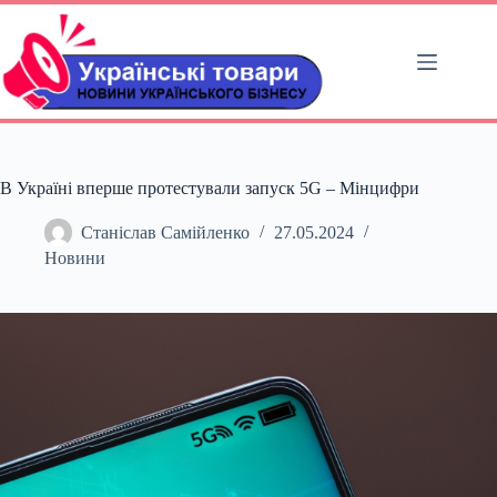
Перейти
до
вмісту
В Україні вперше протестували запуск 5G – Мінцифри
Станіслав Самійленко
27.05.2024
Новини