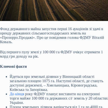
Фонд державного майна запустив перші 16 аукціонів зі здачі в
оренду державних сільськогосподарських земель на
«Прозорро.Продажі». Про це повідомив голова ФДМУ Віталій
Коваль.
Від першого пулу землі у 100 000 га ФДМУ очікує отримати 1
млрд грн доходу на рік.
Ключові факти
Йдеться про земельні ділянки у Вінницькій області
загальною площею 1075 га. Наступні області, де стануть
доступні держземлі, – Хмельницька, Кіровоградська,
Київська та Запорізька.
До кінця
року ФДМУ планує виставити на електронні
торги майже 100 000 га державних с/г земель у 20 областях
України.
Площа земельних ділянок варіюється від 1 га до 4000 га.