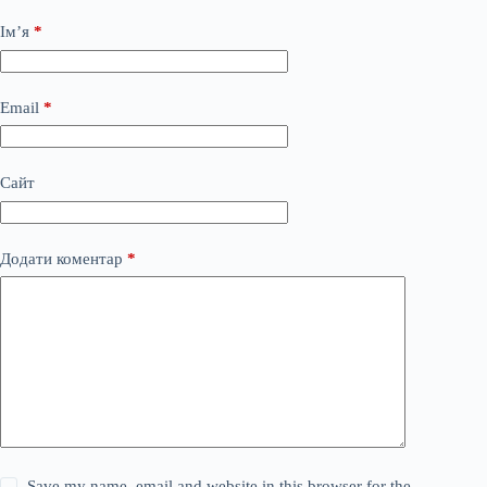
Ім’я
*
Email
*
Сайт
Додати коментар
*
Save my name, email and website in this browser for the