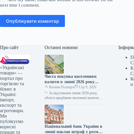
next time I comment.
Опублікувати коментар
Про сайт
Останні новини
Інформ
П
С
«Українські
К
товари» —
С
Чиста покупка населенням
портал про
К
валюти в липні 2026 року
торгівлю та
и
скоротилася до 0,5 мільярда
Килина Поліщук
Сер 9, 2026
бізнес в
доларів.
“> За підсумками липня 2026 року,
Україні:
обсяги придбання іноземної валюти
імпорт,
українцями перевищили суми її
експорт та
продажу на 0,5 мільярда доларів
агротовари.
США.…
Ми
публікуємо
Національний банк України в
корисні
липні наклав штраф у розмірі
поради та