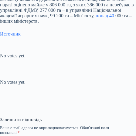
наразі оцінено майже у 806 000 га, з яких 386 000 га перебуває в
управлінні ФДМУ, 277 000 га – в управлінні Національної
академії аграрних наук, 99 200 га – Мінʼюсту,
понад 40
000 га –
інших міністерств.
Источник
Submit Rating
Rate this item:
No votes yet.
Submit Rating
Rate this item:
No votes yet.
Залишити відповідь
Ваша e-mail адреса не оприлюднюватиметься.
Обов’язкові поля
позначені
*