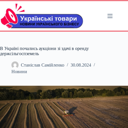
Перейти
до
вмісту
В Україні почались аукціони зі здачі в оренду
держсільгоспземель
Станіслав Самійленко
30.08.2024
Новини