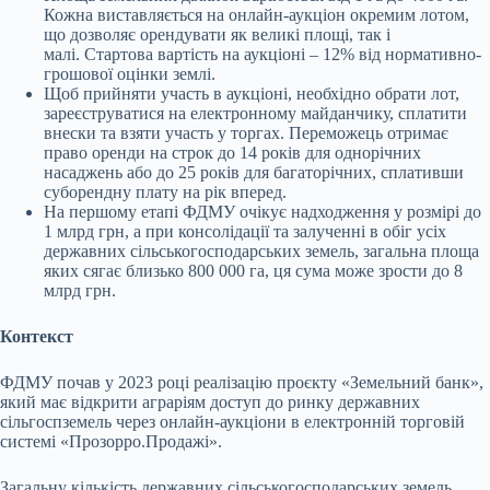
Кожна виставляється на онлайн-аукціон окремим лотом,
що дозволяє орендувати як великі площі, так і
малі. Стартова вартість на аукціоні – 12% від нормативно-
грошової оцінки землі.
Щоб прийняти участь в аукціоні, необхідно обрати лот,
зареєструватися на електронному майданчику, сплатити
внески та взяти участь у торгах. Переможець отримає
право оренди на строк до 14 років для однорічних
насаджень або до 25 років для багаторічних, сплативши
суборендну плату на рік вперед.
На першому етапі ФДМУ очікує надходження у розмірі до
1 млрд грн, а при консолідації та залученні в обіг усіх
державних сільськогосподарських земель, загальна площа
яких сягає близько 800 000 га, ця сума може зрости до 8
млрд грн.
Контекст
ФДМУ почав у 2023 році реалізацію проєкту «Земельний банк»,
який має відкрити аграріям доступ до ринку державних
сільгоспземель через онлайн-аукціони в електронній торговій
системі «Прозорро.Продажі».
Загальну кількість державних сільськогосподарських земель