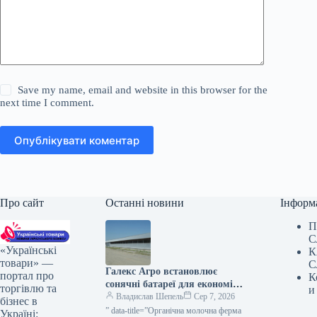
Save my name, email and website in this browser for the
next time I comment.
Опублікувати коментар
Про сайт
Останні новини
Інформ
П
С
«Українські
К
товари» —
С
Галекс Агро встановлює
портал про
К
сонячні батареї для економії
торгівлю та
и
на обробці молока —
Владислав Шепель
Сер 7, 2026
бізнес в
КУРКУЛЬ
” data-title=”Органічна молочна ферма
Україні: