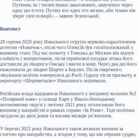
Путіним,
як і
тисячі інших закатованих, замучених через
одну цю істоту. Путіну все одно хто загине, аби тільки він
зберіг свої позиції», – заявив Зеленський.
Контекст
20 серпня 2020 року Навального отруїли нервово-паралітичним
агентом «Новичок», після чого Олексій був госпіталізований у
важкому стані. Під час польоту з Томська до Москви він відчув
слабкість і знепритомнів, після термінової посадки літака його
доставили до лікарні в Омську і ввели в кому. Через два дні його
евакуювали до лікарні Шаріте в Берліні. Після піврічного
лікування політик повернувся до Росії. Одразу після прильоту, в
аеропорту «Шереметьєво» Навального затримали.
Російська влада відправила Навального у виправну колонію №3
«Полярний вовк» у селищі Харп у Ямало-Ненецькому
автономному окрузі у лютому 2021 року, оголосивши його
винним у шахрайстві в рамках
справи «Ів Роше»
. Тоді політика
засудили до двох років та восьми місяців увʼязнення.
У березні 2022 року Навального також визнали винним за
статтею про шахрайство, а згодом у тому, що він образив суддю,