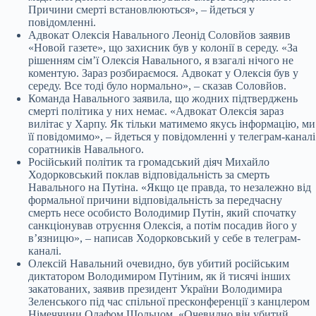
Причини смерті встановлюються», – йдеться у
повідомленні.
Адвокат Олексія Навального Леонід Соловйов заявив
«Новой газете», що захисник був у колонії в середу. «За
рішенням сімʼї Олексія Навального, я взагалі нічого не
коментую. Зараз розбираємося. Адвокат у Олексія був у
середу. Все тоді було нормально», – сказав Соловйов.
Команда Навального заявила, що жодних підтверджень
смерті політика у них немає. «Адвокат Олексія зараз
вилітає у Харпу. Як тільки матимемо якусь інформацію, ми
її повідомимо», – йдеться у повідомленні у телеграм-каналі
соратників Навального.
Російський політик та громадський діяч Михайло
Ходорковський поклав відповідальність за смерть
Навального на Путіна. «Якщо це правда, то незалежно від
формальної причини відповідальність за передчасну
смерть несе особисто Володимир Путін, який спочатку
санкціонував отруєння Олексія, а потім посадив його у
вʼязницю», – написав Ходорковський у себе в телеграм-
каналі.
Олексій Навальний очевидно, був убитий російським
диктатором Володимиром Путіним, як й тисячі інших
закатованих, заявив президент України Володимира
Зеленського під час спільної пресконференції з канцлером
Німеччини Олафом Шольцом. «Очевидно він убитий