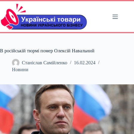
Перейти
до
вмісту
В російській тюрмі помер Олексій Навальний
Станіслав Самійленко
16.02.2024
Новини