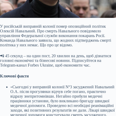
У російській виправній колонії помер опозиційний політик
Олексій Навальний. Про смерть Навального повідомило
управління Федеральної служби виконання покарань Росії.
Команда Навального заявила, що жодних підтверджень смерті
політика у них немає. Що про це відомо.
📲 45 секунд – на один пост, 20 хвилин на день, щоб дізнатися
головні економічні та бізнесові новини. Підписуйтеся на
Telegram-канал Forbes Ukraine, щоб економити час.
Ключові факти
«Сьогодні у виправній колонії Nº3 засуджений Навальний
О.А. після прогулянки відчув себе погано, практично
відразу знепритомнівши. Негайно прибули медичні
працівники установи, було викликано бригаду швидкої
медичної допомоги. Проведено всі необхідні реанімаційні
заходи, які позитивних результатів не дали. Лікарі швидкої
медичної допомоги констатували смерть засудженого.