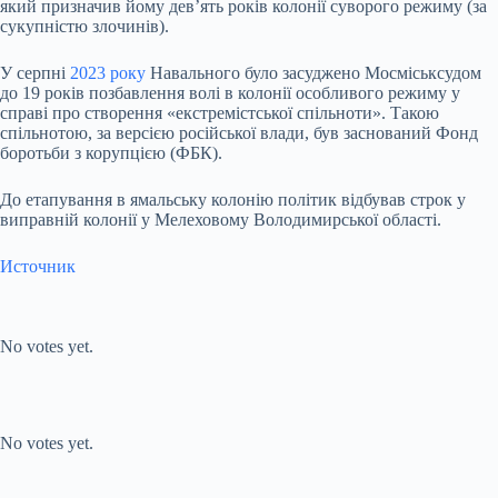
який призначив йому девʼять років колонії суворого режиму (за
сукупністю злочинів).
У серпні
2023 року
Навального було засуджено Мосміськсудом
до 19 років позбавлення волі в колонії особливого режиму у
справі про створення «екстремістської спільноти». Такою
спільнотою, за версією російської влади, був заснований Фонд
боротьби з корупцією (ФБК).
До етапування в ямальську колонію політик відбував строк у
виправній колонії у Мелеховому Володимирської області.
Источник
Submit Rating
Rate this item:
No votes yet.
Submit Rating
Rate this item:
No votes yet.