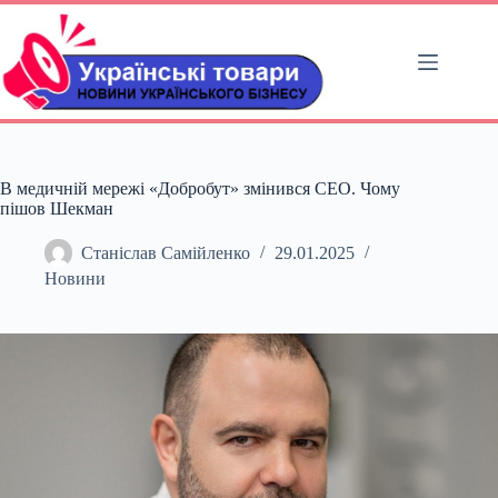
Перейти
до
вмісту
В медичній мережі «Добробут» змінився СЕО. Чому
пішов Шекман
Станіслав Самійленко
29.01.2025
Новини