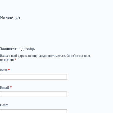
Submit Rating
Rate this item:
No votes yet.
Залишити відповідь
Ваша e-mail адреса не оприлюднюватиметься.
Обов’язкові поля
позначені
*
Ім’я
*
Email
*
Сайт