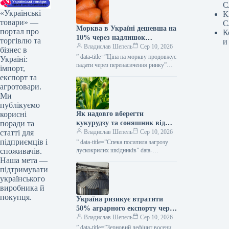
С
«Українські
К
товари» —
С
Морква в Україні дешевша на
портал про
К
10% через надлишок
торгівлю та
и
постачання — КУРКУЛЬ
Владислав Шепель
Сер 10, 2026
бізнес в
” data-title=”Ціна на моркву продовжує
Україні:
падати через перенасичення ринку”
імпорт,
data-
експорт та
url=”https://kurkul.com/news/41876-
агротовари.
cherez-perenasichennya-rinku-
Ми
prodavjuye-znijuvatis-tsina-na-morkvu”>
публікуємо
Ціна на моркву продовжує падати
Як надовго вберегти
корисні
через перенасичення ринку 10
серпня…
кукурудзу та соняшник від
поради та
лускокрилих шкідників —
Владислав Шепель
Сер 10, 2026
статті для
КУРКУЛЬ
підприємців і
” data-title=”Спека посилила загрозу
лускокрилих шкідників” data-
споживачів.
url=”https://kurkul.com/news/41875-
Наша мета —
speka-posilila-zagrozu-luskokrilih-
підтримувати
shkidnikiv”> Спека посилила загрозу
українського
лускокрилих шкідників 10 серпня 2026
виробника й
27 0Кошкіна Ірина Ukravit Аграрії…
покупця.
Україна ризикує втратити
50% аграрного експорту через
атаки на порти — КУРКУЛЬ
Владислав Шепель
Сер 10, 2026
” data-title=”Зерновий дефіцит восени