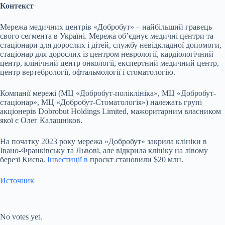
Контекст
Мережа медичних центрів «Добробут» – найбільший гравець
свого сегмента в Україні. Мережа об’єднує медичні центри та
стаціонари для дорослих і дітей, службу невідкладної допомоги,
стаціонар для дорослих із центром неврології, кардіологічний
центр, клінічний центр онкології, експертний медичний центр,
центр вертебрології, офтальмології і стоматологію.
Компанїї мережі (МЦ «Добробут-поліклініка», МЦ «Добробут-
стаціонар», МЦ «Добробут-Стоматологія») належать групі
акціонерів Dobrobut Holdings Limited, мажоритарним власником
якої є Олег Калашніков.
На початку 2023 року мережа «Добробут» закрила клініки в
Івано-Франківську та Львові, але відкрила клініку на лівому
березі Києва.
Інвестиції в
проєкт становили $20 млн.
Источник
Submit Rating
Rate this item:
No votes yet.