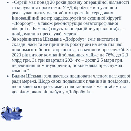
«Сергій має понад 20 років досвіду операційної діяльності
та керування проєктами. У «Добробуті» він успішно
реалізував низку масштабних проєктів, серед яких
Інноваційний центр кардіохірургії та судинної хірургії
«Добробут», а також реконструкція багатопрофільної
лікарні на Бажана (запуск та операційне управління)», –
повідомили в пресслужбі мережі.
За керівництва Шекмана «Добробут» зміг вистояти в
складні часи та не припиняв роботу ані на день під час
повномасштабного вторгнення, зазначили в пресслужбі. За
2023 рік виторг компанії збільшився майже на 76%, до 2,3
млрд грн. За три квартали 2024-го – досяг 2,5 млрд грн,
перевищивши минулорічний, повідомляла пресслужба
компанії.
Вадим Шекман залишається працювати членом наглядової
ради мережі. Щодо своїх подальших планів він повідомив,
що цікавиться проєктами, співставними з масштабами та
досвідом, яких він набув у «Добробуті».