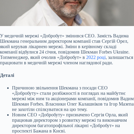
У медичній мережі «Добробут» змінився СЕО. Замість Вадима
Шекмана генеральним директором компанії став Сергій Орел,
який керував лікарнею мережі. Зміни в керівному
складі
компанії відбулися 24 січня, повідомив Шекман Forbes Ukraine.
Топменеджер, який очолив «Добробут» в
2022 році
, залишається
працювати в медичній мережі членом наглядової ради.
Деталі
Причиною звільнення Шекмана з посади СЕО
«Добробуту» стали розбіжності в поглядах на майбутнє
мережі між ним та акціонерами компанії, повідомив Вадим
Шекман Forbes. Власники Олег Калашніков та Ігор Мазепа
не захотіли спілкуватися на цю тему.
Новим СЕО «Добробуту» призначено Сергія Орла, який
працював директором з розвитку мережі та виконавчим
директором багатопрофільної лікарні «Добробут» на
проспекті Бажана в Києві.