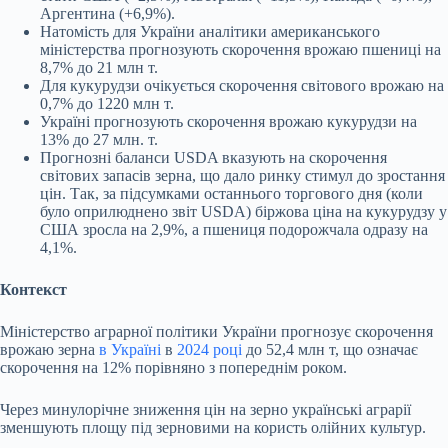
Аргентина (+6,9%).
Натомість для України аналітики американського
міністерства прогнозують скорочення врожаю пшениці на
8,7%
до 21 млн т
.
Для кукурудзи очікується скорочення світового врожаю на
0,7% до 1220 млн т.
Україні прогнозують скорочення врожаю кукурудзи на
13%
до 27 млн. т
.
Прогнозні баланси USDA вказують на скорочення
світових запасів зерна, що дало ринку стимул до зростання
цін. Так, за підсумками останнього торгового дня (коли
було оприлюднено звіт USDA) біржова ціна на кукурудзу у
США зросла на 2,9%, а пшениця подорожчала одразу на
4,1%.
Контекст
Міністерство аграрної політики України прогнозує скорочення
врожаю зерна
в Україні
в
2024 році
до 52,4 млн т, що означає
скорочення на 12% порівняно з попереднім роком.
Через минулорічне зниження цін на зерно українські аграрії
зменшують площу під зерновими на користь олійних культур.