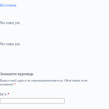
Источник
Submit Rating
Rate this item:
No votes yet.
Submit Rating
Rate this item:
No votes yet.
Залишити відповідь
Ваша e-mail адреса не оприлюднюватиметься.
Обов’язкові поля
позначені
*
Ім’я
*