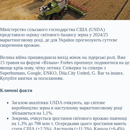
Міністерство сільського господарства США (USDA)
представило оцінку світового балансу зерна у 2024/25
маркетинговому році, де для України прогнозують суттєве
скорочення
врожаю.
Велика війна пришвидшила вихід жінок на лідерські ролі. Вже
15 травня на форумі «Вільна» Forbes пропонує подивитися на це
явище крізь нову, чітку оптику. Спікерки та спікери з
Superhumans, Google, ENKO, Diia.City United, G. Bar та інших.
Купуйте квитки за посиланням.
Ключові факти
Загалом аналітики USDA очікують, що світове
виробництво зерна в наступному
маркетинговому році
збільшиться на 1,1%.
Зокрема, очікується зростання світового врожаю пшениці
на 1,3% до 798 млн т. Осередками цього зростання мають
стати США (+2,5%), Австралія (+11,5%), Канада (+6,4%),