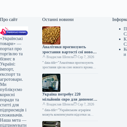
Про сайт
Останні новини
Інформ
П
С
«Українські
К
товари» —
С
Аналітики прогнозують
портал про
К
зростання вартості сої нового
торгівлю та
и
врожаю до 20–22 тисяч
Владислав Шепель
Сер 7, 2026
бізнес в
гривень за тонну — КУРКУЛЬ
” data-title=”Аналітики прогнозують
Україні:
зростання цін на сою нового врожаю у
імпорт,
другій половині сезону” data-
експорт та
url=”https://kurkul.com/news/41871-
агротовари.
analitiki-prognozuyut-zrostannya-tsin-na-
Ми
soyu-novogo-vrojayu-u-drugiy-polovini-
публікуємо
sezonu”> Аналітики прогнозують
Україна потребує 220
корисні
зростання цін на сою…
мільйонів євро для допомоги
поради та
аграріям до початку осінніх
Владислав Шепель
Сер 7, 2026
статті для
посівних робіт — КУРКУЛЬ
підприємців і
” data-title=”Українським аграріям
можуть компенсувати відсотки за
споживачів.
кредитами коштом ЄС” data-
Наша мета —
url=”https://kurkul.com/news/41868-
підтримувати