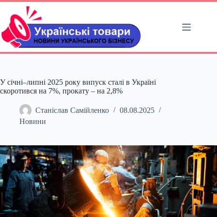
Перейти
до
вмісту
У січні–липні 2025 року випуск сталі в Україні
скоротився на 7%, прокату – на 2,8%
Станіслав Самійленко
08.08.2025
Новини