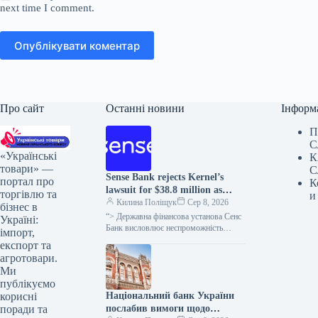
next time I comment.
Опублікувати коментар
Про сайт
Останні новини
Інформ
П
С
«Українські
К
товари» —
С
Sense Bank rejects Kernel’s
портал про
К
lawsuit for $38.8 million as
торгівлю та
и
unfounded.
Килина Поліщук
Сер 8, 2026
бізнес в
“> Державна фінансова установа Сенс
Україні:
Банк висловлює неспроможність
імпорт,
вимог кіпрської компанії Etrecom
експорт та
Investments Limited, що входить до
агротовари.
агрогрупи “Кернел”, щодо…
Ми
публікуємо
Національний банк України
корисні
послабив вимоги щодо
поради та