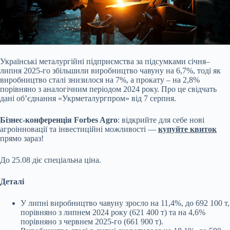
Українські металургійні підприємства за підсумками січня–
липня 2025-го збільшили виробництво чавуну на 6,7%, тоді як
виробництво сталі знизилося на 7%, а прокату – на
2,8%
порівняно з аналогічним періодом 2024 року. Про це свідчать
дані об’єднання «Укрметалургпром» від 7 серпня.
Бізнес-конференція Forbes Agro
: відкрийте для себе нові
агроінновації та інвестиційні можливості —
купуйте квиток
прямо зараз!
До 25.08 діє спеціальна ціна.
Деталі
У липні виробництво чавуну зросло на 11,4%, до 692 100 т,
порівняно з липнем 2024 року (621 400 т) та на 4,6%
порівняно з червнем 2025-го (661 900 т).