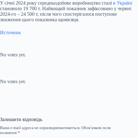
У січні 2024 року середньодобове виробництво сталі
в Україні
становило 19 700 т. Найвищий показник зафіксовано у червні
2024-го – 24 500 т, після чого спостерігалося поступове
зниження цього показника щомісяця.
Источник
Submit Rating
Rate this item:
No votes yet.
Submit Rating
Rate this item:
No votes yet.
Залишити відповідь
Ваша e-mail адреса не оприлюднюватиметься.
Обов’язкові поля
позначені
*