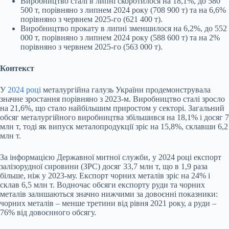
Виробництво сталі в липні скоротилося на 18,1%, до 580
500 т, порівняно з липнем 2024 року (708 900 т) та на 6,6%
порівняно з червнем 2025-го (621 400 т).
Виробництво прокату в липні зменшилося на 6,2%, до 552
000 т, порівняно з липнем 2024 року (588 600 т) та на 2%
порівняно з червнем 2025-го (563 000 т).
Контекст
У
2024 році
металургійна галузь України продемонструвала
значне зростання порівняно з 2023-м. Виробництво сталі зросло
на 21,6%, що стало найбільшим приростом у секторі. Загальний
обсяг металургійного виробництва збільшився на 18,1% і досяг 7
млн т, тоді як випуск металопродукції зріс на 15,8%, склавши 6,2
млн т.
За інформацією Державної митної служби, у 2024 році експорт
залізорудної сировини (ЗРС) досяг 33,7 млн т, що в 1,9 раза
більше, ніж у 2023-му. Експорт чорних металів зріс на 24% і
склав 6,5 млн т. Водночас обсяги експорту руди та чорних
металів залишаються значно нижчими за довоєнні показники:
чорних металів – менше третини від рівня 2021 року, а руди –
76% від довоєнного обсягу.