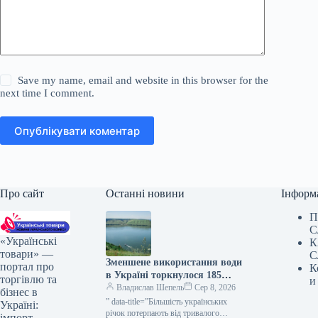
Save my name, email and website in this browser for the
next time I comment.
Опублікувати коментар
Про сайт
Останні новини
Інформ
П
С
«Українські
К
товари» —
С
Зменшене використання води
портал про
К
в Україні торкнулося 185
торгівлю та
и
споживачів — КУРКУЛЬ
Владислав Шепель
Сер 8, 2026
бізнес в
” data-title=”Більшість українських
Україні:
річок потерпають від тривалого
імпорт,