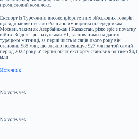
промисловий комплекс.
Експорт із Туреччини високопріоритетних військових товарів,
що відправляються до Росії або ймовірним посередникам
Москви, таким як Азербайджан і Казахстан, різко зріс з початку
війни. Згідно з розрахунками FT, заснованими на даних
турецької митниці, за перші шість місяців цього року він
становив $85 млн, що значно перевищує $27 млн ​​за той самий
період 2022 року. У серпні обсяг експорту становив близько $4,1
млн.
Источник
Submit Rating
Rate this item:
No votes yet.
Submit Rating
Rate this item:
No votes yet.