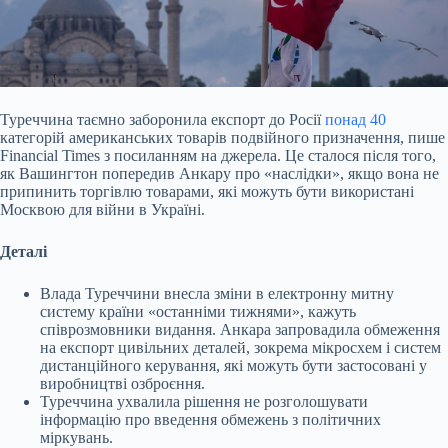
Туреччина таємно заборонила експорт до Росії
понад 40
категорій американських товарів подвійного призначення, пише
Financial Times з посиланням на джерела. Це сталося
після того,
як Вашингтон попередив Анкару про «наслідки», якщо вона не
припинить торгівлю товарами, які можуть бути використані
Москвою для війни в Україні.
Деталі
Влада Туреччини внесла зміни в електронну митну
систему країни «останніми тижнями», кажуть
співрозмовники видання. Анкара запровадила обмеження
на експорт цивільних деталей, зокрема мікросхем і систем
дистанційного керування, які можуть бути застосовані у
виробництві озброєння.
Туреччина ухвалила рішення не розголошувати
інформацію про введення обмежень з політичних
міркувань.