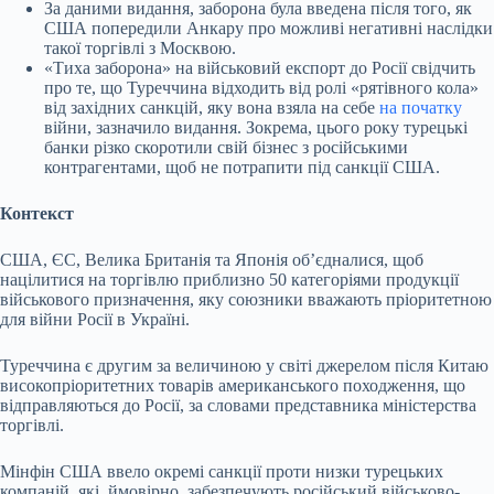
За даними видання, заборона була введена після того, як
США попередили Анкару про можливі негативні наслідки
такої торгівлі з Москвою.
«Тиха заборона» на військовий експорт до Росії свідчить
про те, що Туреччина відходить від ролі «рятівного кола»
від західних санкцій, яку вона взяла на себе
на початку
війни, зазначило видання. Зокрема, цього року турецькі
банки різко скоротили свій бізнес з російськими
контрагентами, щоб не потрапити під санкції США.
Контекст
США, ЄС, Велика Британія та Японія обʼєдналися, щоб
націлитися на торгівлю приблизно 50 категоріями продукції
військового призначення, яку союзники вважають пріоритетною
для війни Росії в Україні.
Туреччина є другим за величиною у світі джерелом після Китаю
високопріоритетних товарів американського походження, що
відправляються до Росії, за словами представника міністерства
торгівлі.
Мінфін США ввело окремі санкції проти низки турецьких
компаній, які, ймовірно, забезпечують російський військово-