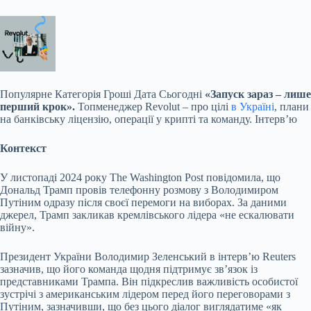
Популярне
Категорія Гроші Дата Сьогодні
«Запуск зараз – лише
перший крок».
Топменеджер Revolut – про цілі
в Україні
, плани
на банківську ліцензію, операції у крипті та команду. Інтервʼю
Контекст
У листопаді 2024 року The Washington Post повідомила, що
Дональд Трамп провів телефонну розмову з Володимиром
Путіним одразу після своєї перемоги на виборах. За даними
джерел, Трамп закликав кремлівського лідера «не ескалювати
війну».
Президент України Володимир Зеленський в інтервʼю Reuters
зазначив, що його команда щодня підтримує звʼязок із
представниками Трампа. Він підкреслив важливість особистої
зустрічі з американським лідером перед його переговорами з
Путіним, зазначивши, що без цього діалог виглядатиме «як