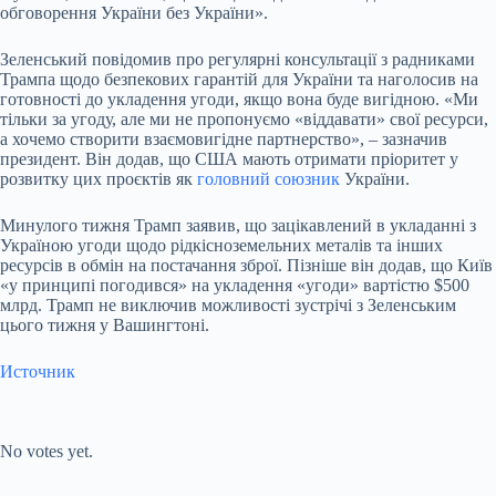
обговорення України без України».
Зеленський повідомив про регулярні консультації з радниками
Трампа щодо безпекових гарантій для України та наголосив на
готовності до укладення угоди, якщо вона буде вигідною. «Ми
тільки за угоду, але ми не пропонуємо «віддавати» свої ресурси,
а хочемо створити взаємовигідне партнерство», – зазначив
президент. Він додав, що США мають отримати пріоритет у
розвитку цих проєктів як
головний союзник
України.
Минулого тижня Трамп заявив, що зацікавлений в укладанні з
Україною угоди щодо рідкісноземельних металів та інших
ресурсів в обмін на постачання зброї. Пізніше він додав, що Київ
«у принципі погодився» на укладення «угоди» вартістю $500
млрд. Трамп не виключив можливості зустрічі з Зеленським
цього тижня у Вашингтоні.
Источник
Submit Rating
Rate this item:
No votes yet.