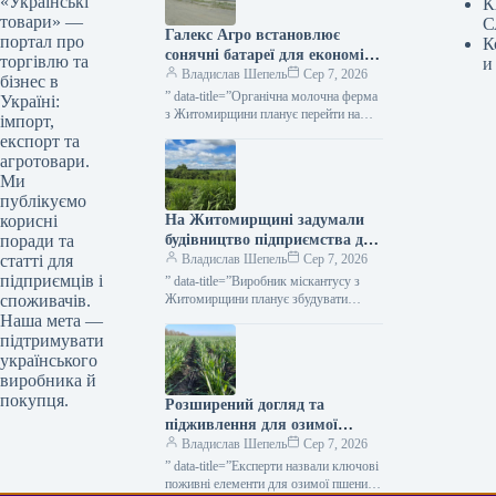
«Українські
К
товари» —
С
Галекс Агро встановлює
портал про
К
сонячні батареї для економії
торгівлю та
и
на обробці молока —
Владислав Шепель
Сер 7, 2026
бізнес в
КУРКУЛЬ
” data-title=”Органічна молочна ферма
Україні:
з Житомирщини планує перейти на
імпорт,
сонячну енергію” data-
експорт та
url=”https://kurkul.com/news/41866-
агротовари.
organichna-molochna-ferma-z-
Ми
jitomirschini-planuye-pereyti-na-
публікуємо
sonyachnu-energiyu”> Ферма
На Житомирщині задумали
корисні
органічного молока на Житомирщині
має намір перейти…
будівництво підприємства для
поради та
обробки міскантусу —
Владислав Шепель
Сер 7, 2026
статті для
КУРКУЛЬ
підприємців і
” data-title=”Виробник міскантусу з
Житомирщини планує збудувати
споживачів.
пелетний завод” data-
Наша мета —
url=”https://kurkul.com/news/41863-
підтримувати
virobnik-miskantusu-z-jitomirschini-
українського
planuye-zbuduvati-peletniy-zavod”>
виробника й
Виробник міскантусу з Житомирщини
покупця.
Розширений догляд та
планує збудувати пелетний завод 7
серпня…
підживлення для озимої
пшениці: поради від Ukravit
Владислав Шепель
Сер 7, 2026
— КУРКУЛЬ
” data-title=”Експерти назвали ключові
поживні елементи для озимої пшениці