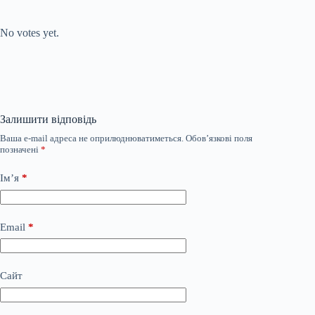
Submit Rating
Rate this item:
No votes yet.
Залишити відповідь
Ваша e-mail адреса не оприлюднюватиметься.
Обов’язкові поля
позначені
*
Ім’я
*
Email
*
Сайт