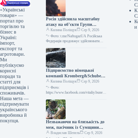
С
«Українські
К
товари» —
С
Росія здійснила масштабну
портал про
К
атаку на об’єкти Групи
торгівлю та
и
“Нафтогаз” по всій Україні
Килина Поліщук
Сер 9, 2026
бізнес в
“> Фото: t.me/NaftogazUA Російська
Україні:
Федерація продовжує здійснювати
імпорт,
масштабні атаки на різноманітні
експорт та
підприємства, що належать до Групи
агротовари.
“Нафтогаз”: протягом останніх
Ми
трьох…
публікуємо
Підприємство німецької
корисні
компанії Kromberg&Schubert
поради та
на Житомирщині припинило
Килина Поліщук
Сер 9, 2026
статті для
свою діяльність після атаки
підприємців і
“> Фото:
РФ.
https://www.facebook.com/vitaliy.bunech
споживачів.
ko Виробничий комплекс “Кромберг
Наша мета —
енд Шуберт Житомир” (село Оліївка,
підтримувати
Житомирський район, Житомирська
українського
область), що належить німецькому
виробника й
виробнику компонентів…
покупця.
Незважаючи на близькість до
меж, пасічник із Сумщини
вважає область придатною
Владислав Шепель
Сер 9, 2026