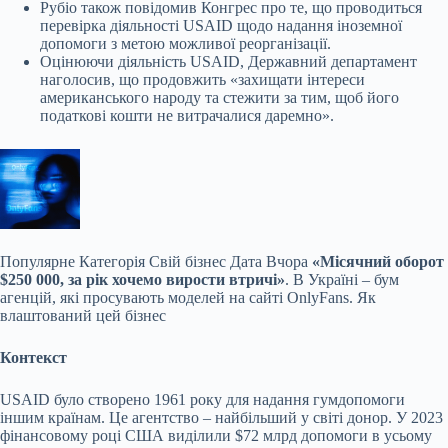
Рубіо також повідомив Конгрес про те, що проводиться
перевірка діяльності USAID щодо надання іноземної
допомоги з метою можливої ​​реорганізації.
Оцінюючи діяльність USAID, Державний департамент
наголосив, що продовжить «захищати інтереси
американського народу та стежити за тим, щоб його
податкові кошти не витрачалися даремно».
Популярне
Категорія Свій бізнес Дата Вчора
«Місячний оборот
$250 000, за рік хочемо вирости втричі»
. В Україні – бум
агенцій, які просувають моделей на сайті OnlyFans. Як
влаштований цей бізнес
Контекст
USAID було створено 1961 року для надання гумдопомоги
іншим країнам. Це агентство – найбільший у світі донор. У 2023
фінансовому році США виділили $72 млрд допомоги в усьому