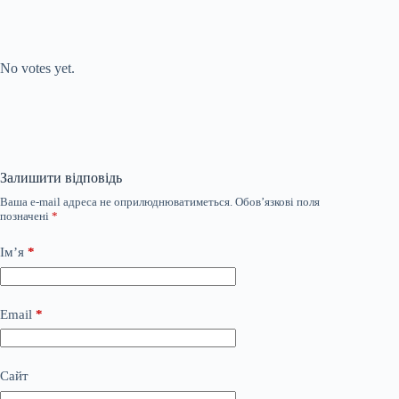
Submit Rating
Rate this item:
No votes yet.
Залишити відповідь
Ваша e-mail адреса не оприлюднюватиметься.
Обов’язкові поля
позначені
*
Ім’я
*
Email
*
Сайт