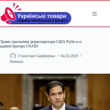
Перейти
до
вмісту
Трамп призначив держсекретаря США Рубіо в.о.
адміністратора USAID
Станіслав Самійленко
04.02.2025
Новини