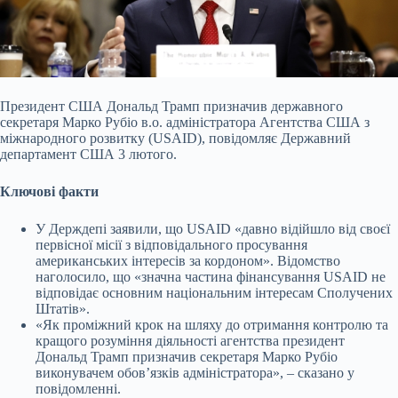
Президент США Дональд Трамп призначив державного
секретаря Марко Рубіо в.о. адміністратора Агентства США з
міжнародного розвитку (USAID), повідомляє Державний
департамент США 3 лютого.
Ключові факти
У Держдепі заявили, що USAID «давно відійшло від своєї
первісної місії з відповідального просування
американських інтересів за кордоном». Відомство
наголосило, що «значна частина фінансування USAID не
відповідає основним національним інтересам Сполучених
Штатів».
«Як проміжний крок на шляху до отримання контролю та
кращого розуміння діяльності агентства президент
Дональд Трамп призначив секретаря Марко Рубіо
виконувачем обовʼязків адміністратора», – сказано у
повідомленні.