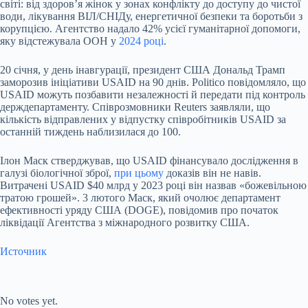
світі: від здоров’я жінок у зонах конфлікту до доступу до чистої
води, лікування ВІЛ/СНІДу, енергетичної безпеки та боротьби з
корупцією. Агентство надало 42% усієї гуманітарної допомоги,
яку відстежувала ООН у
2024 році
.
20 січня, у день інавгурації, президент США Дональд Трамп
заморозив ініціативи USAID на 90 днів. Politico повідомляло, що
USAID можуть позбавити незалежності й передати під контроль
держдепартаменту. Співрозмовники Reuters заявляли, що
кількість відправлених у відпустку співробітників USAID за
останній тиждень наблизилася до 100.
Ілон Маск стверджував, що USAID фінансувало дослідження в
галузі біологічної зброї,
при цьому
доказів він не навів.
Витрачені USAID $40 млрд у 2023 році він назвав «божевільною
тратою грошей». 3 лютого Маск, який очолює департамент
ефективності уряду США (DOGE), повідомив про початок
ліквідації Агентства з міжнародного розвитку США.
Источник
Submit Rating
Rate this item:
No votes yet.