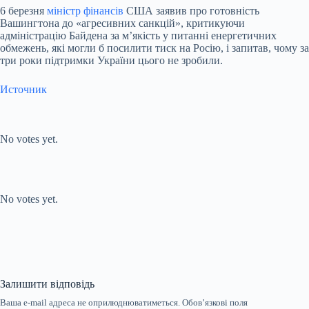
6 березня
міністр фінансів
США заявив про готовність
Вашингтона до «агресивних санкцій», критикуючи
адміністрацію Байдена за м’якість у питанні енергетичних
обмежень, які могли б посилити тиск на Росію, і запитав, чому за
три роки підтримки України цього не зробили.
Источник
Submit Rating
Rate this item:
No votes yet.
Submit Rating
Rate this item:
No votes yet.
Залишити відповідь
Ваша e-mail адреса не оприлюднюватиметься.
Обов’язкові поля