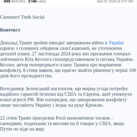
Скиншот Truth Social
Контекст
Дональд Трамп зробив швидке завершення війни
в Україні
однією з головних обіцянок своєї кампанії, не уточнюючи
деталей плану. 27 листопада 2024 року він призначив генерал-
лейтенанта Кіта Келлога спецпредставником із питань України.
Келлог, автор попереднього плану Трампа про вирішення
конфлікту, 8 січня заявив, що прагне знайти рішення у перші 100
днів його президентства.
Володимир Зеленський наголосив, що мирна угода потребує
надійних гарантій безпеки від США та Європи, щоб уникнути
нової агресії РФ. Він попередив, що замороження конфлікту
лише послабить Україну і зіграє на руку Кремлю.
22 січня Трамп пригрозив Росії економічним тиском –
санкціями, податками та митами на її товари у США, якщо
Путін не піде на мир.