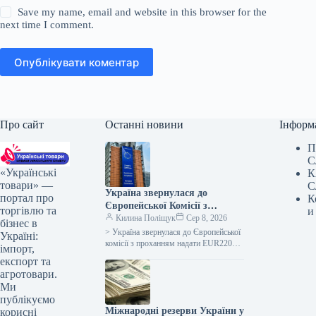
Save my name, email and website in this browser for the
next time I comment.
Опублікувати коментар
Про сайт
Останні новини
Інформ
П
С
«Українські
К
товари» —
С
Україна звернулася до
портал про
К
Європейської Комісії з
торгівлю та
и
проханням про надання 220
Килина Поліщук
Сер 8, 2026
бізнес в
мільйонів євро для допомоги
> Україна звернулася до Європейської
Україні:
сільськогосподарським
комісії з проханням надати EUR220
імпорт,
млн у вигляді грантової допомоги для
виробникам у зв’язку з
експорт та
покриття відсотків за кредитами…
блокадою портів.
агротовари.
Ми
публікуємо
Міжнародні резерви України у
корисні