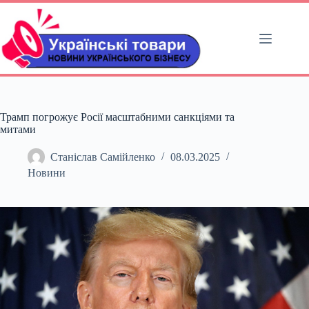
Перейти
до
вмісту
Трамп погрожує Росії масштабними санкціями та
митами
Станіслав Самійленко
08.03.2025
Новини