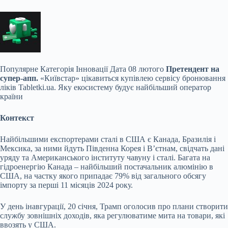
Популярне
Категорія Інновації Дата 08 лютого
Претендент на
супер-апп.
«Київстар» цікавиться купівлею сервісу бронювання
ліків Tabletki.ua. Яку екосистему будує найбільший оператор
країни
Контекст
Найбільшими експортерами сталі в США є Канада, Бразилія і
Мексика, за ними йдуть Південна Корея і Вʼєтнам, свідчать дані
уряду та Американського інституту чавуну і сталі. Багата на
гідроенергію Канада – найбільший постачальник алюмінію в
США, на частку якого припадає 79% від загального обсягу
імпорту за перші 11 місяців 2024 року.
У день інавгурації, 20 січня, Трамп оголосив про плани створити
службу зовнішніх доходів, яка регулюватиме мита на товари, які
ввозять у США.