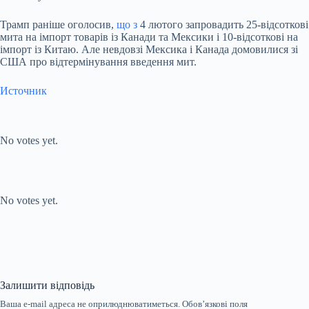
Трамп раніше оголосив,
що з
4 лютого запровадить 25-відсоткові
мита на імпорт товарів із Канади та Мексики і 10-відсоткові на
імпорт із Китаю. Але невдовзі Мексика і Канада домовилися зі
США про відтермінування введення мит.
Источник
Submit Rating
Rate this item:
No votes yet.
Submit Rating
Rate this item:
No votes yet.
Залишити відповідь
Ваша e-mail адреса не оприлюднюватиметься.
Обов’язкові поля