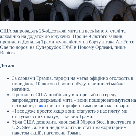
США запровадять 25-відсоткові мита на весь імпорт сталі та
алюмінію на додаток до існуючих. Про це 9 лютого заявив
президент Дональд Трамп журналістам на борту літака
Air Force
One по дорозі на Суперкубок НФЛ в Новому Орлеані, пише
Reuters.
Деталі
За словами Трампа, тарифи на метал офіційно оголосять в
понеділок, 10 лютого і вони набудуть чинності майже
негайно.
Президент США пообіцяв у вівторок або в середу
запровадити дзеркальні мита – вони поширюватимуться на
всі країни,
в яких
діють тарифи на американські товари.
«І все дуже просто: якщо вони стягують з нас плату, ми
стягуємо з них плату», – заявив Трамп.
Уряд США дозволить японській Nippon Steel інвестувати в
U.S. Steel, але він не дозволить їй стати мажоритарним
пакетом акцій, наголосив Трамп.