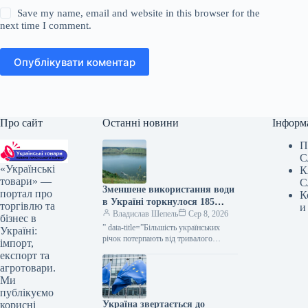
Save my name, email and website in this browser for the
next time I comment.
Опублікувати коментар
Про сайт
Останні новини
Інформ
П
С
«Українські
К
товари» —
С
Зменшене використання води
портал про
К
в Україні торкнулося 185
торгівлю та
и
споживачів — КУРКУЛЬ
Владислав Шепель
Сер 8, 2026
бізнес в
” data-title=”Більшість українських
Україні:
річок потерпають від тривалого
імпорт,
дефіциту води” data-
експорт та
url=”https://kurkul.com/news/41869-na-
агротовари.
bilshosti-richok-ukrayini-zberigayetsya-
Ми
stiyke-malovoddya”> Більшість
публікуємо
українських річок потерпають від
Україна звертається до
корисні
тривалого дефіциту води 7 серпня…