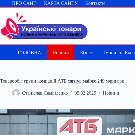
Перейти
ПРО САЙТ
КАРТА САЙТУ
Контакти
до
вмісту
ГОЛОВНА
Новини
Бізнес
Імпорт та Екс
Товарообіг групи компаній АТБ сягнув майже 249 млрд грн
Станіслав Самійленко
05.02.2025
Новини