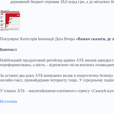
державний бюджет отримав 18,6 млрд грн, а до місцевих б
Популярне
Категорія Інновації Дата Вчора
«Важко сказати, де 
Контекст
Найбільший продуктовий ритейлер країни АТБ знизив швидкість з
переформатовано, а шість – відновлено після воєнних пошкодже
За останні два роки АТБ вимушено вклав в енергетичну безпеку 
онлайн-таксі, провайдерами інтернету тощо. У середньому падін
У планах АТБ – масштабування платіжного сервісу «Скануй-купуй
Источник
Submit Rating
Rate this item: