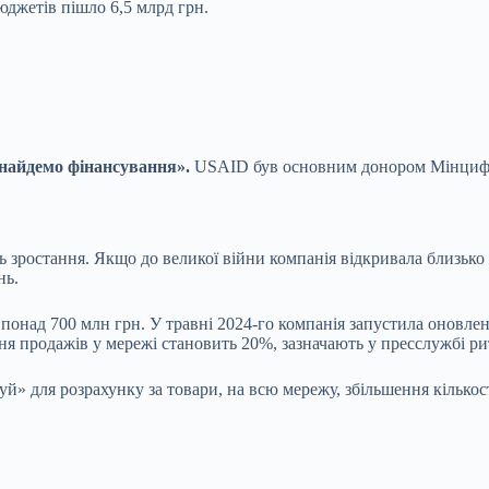
юджетів пішло 6,5 млрд грн.
знайдемо фінансування».
USAID був основним донором Мінцифр
ростання. Якщо до великої війни компанія відкривала близько 10
нь.
понад 700 млн грн. У травні 2024-го компанія запустила оновле
ня продажів у мережі становить 20%, зазначають у пресслужбі р
» для розрахунку за товари, на всю мережу, збільшення кількос