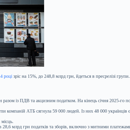
4 році
зріс на 15%, до 248,8 млрд грн, йдеться в пресрелізі групи.
 разом із ПДВ та акцизним податком. На кінець січня 2025-го по
упи компаній АТБ сягнула 59 000 людей. Із них 48 000 українці
 місць.
в 28,6 млрд грн податків та зборів, включно з митними платежами