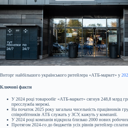
Виторг найбільшого українського ритейлера «АТБ-маркет» у
202
Ключові факти
У 2024 році товарообіг
«АТБ-маркет» сягнув 248,8 млрд грн
пресслужба мережі.
На початок 2025 року загальна чисельність працівників гр
співробітників АТБ служать у ЗСУ, кажуть у компанії.
У 2024 році компанія відкрила близько 2000 нових робочих
Протягом 2024-го до бюджетів усіх рівнів ритейлер сплати