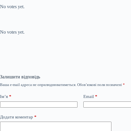
No votes yet.
Submit Rating
Rate this item:
No votes yet.
Залишити відповідь
Ваша e-mail адреса не оприлюднюватиметься.
Обов’язкові поля позначені
*
Ім’я
*
Email
*
Додати коментар
*