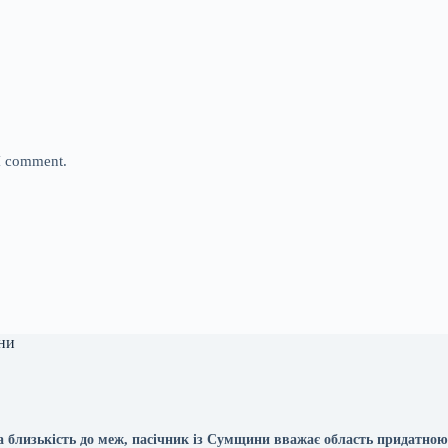
 I comment.
ни
 близькість до меж, пасічник із Сумщини вважає область придатною