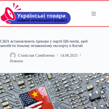
Перейти
до
вмісту
США встановлюють трекери у партії ШІ-чипів, щоб
запобігти їхньому незаконному експорту в Китай
Станіслав Самійленко
14.08.2025
Новини