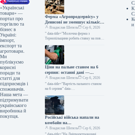
С
«Українські
К
товари» —
С
Ферма «Агропродсервісу» у
портал про
К
Денисові не зменшує кількість
торгівлю та
и
корів, незважаючи на
Владислав Шепель
Сер 6, 2026
бізнес в
діяльність майже без
” data-title=”Молочна ферма з
Україні:
отримання прибутку —
Тернопільщини робить ставку на повну
імпорт,
заповненість замість скорочення
КУРКУЛЬ
експорт та
поголів’я” data-
агротовари.
url=”https://kurkul.com/news/41854-
Ми
molochna-ferma-z-ternopilschini-robit-
публікуємо
stavku-na-povnu-zapovnenist-zamist-
Ціни на пальне станом на 6
корисні
skorochennya-pogolivya”> Молочна
ферма з Тернопільщини робить
серпня: останні дані —
поради та
ставку…
КУРКУЛЬ
Владислав Шепель
Сер 6, 2026
статті для
підприємців і
” data-title=”Вартість пального станом
на 6 серпня” data-
споживачів.
url=”https://kurkul.com/news/41858-
Наша мета —
tsini-na-palne-stanom-na-6-serpnya”>
підтримувати
Вартість пального станом на 6 серпня 6
українського
серпня 2026 44 0 pixabay…
виробника й
покупця.
Російські війська напали на
комбайн на
Дніпропетровщині: загинув
Владислав Шепель
Сер 6, 2026
фермер — КУРКУЛЬ
” data-title=”На Дніпропетровщині