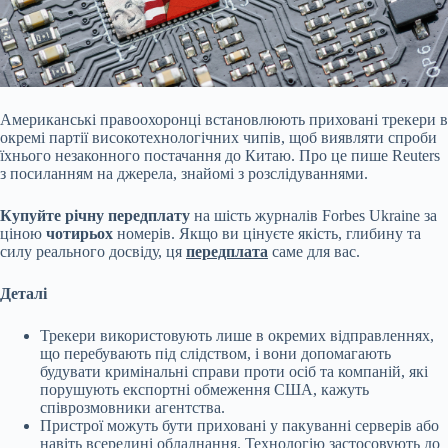
Американські правоохоронці встановлюють приховані трекери в
окремі партії високотехнологічних чипів, щоб виявляти спроби
їхнього незаконного постачання до Китаю. Про це
пише Reuters
з посиланням на джерела, знайомі з розслідуваннями.
Купуйте річну передплату
на шість журналів Forbes Ukraine за
ціною
чотирьох
номерів. Якщо ви цінуєте якість, глибину та
силу реального досвіду, ця
передплата
саме для вас.
Деталі
Трекери використовують лише в окремих відправленнях,
що перебувають під слідством, і вони допомагають
будувати кримінальні справи проти осіб та компаній, які
порушують експортні обмеження США, кажуть
співрозмовники агентства.
Пристрої можуть бути приховані у пакуванні серверів або
навіть всередині обладнання. Технологію застосовують до