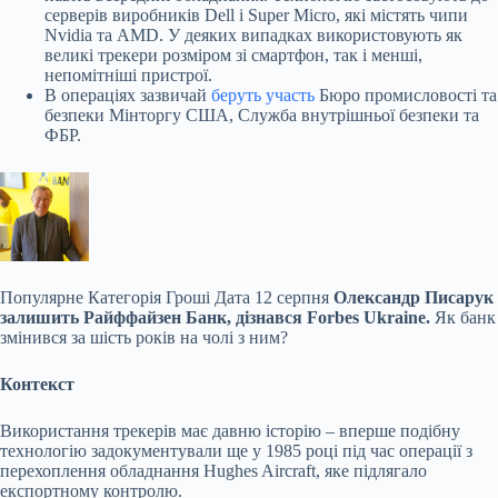
серверів виробників Dell і Super Micro, які містять чипи
Nvidia та AMD. У деяких випадках використовують як
великі трекери розміром зі смартфон, так і менші,
непомітніші пристрої.
В операціях зазвичай
беруть участь
Бюро промисловості та
безпеки Мінторгу США, Служба внутрішньої безпеки та
ФБР.
Популярне
Категорія Гроші Дата 12 серпня
Олександр Писарук
залишить Райффайзен Банк, дізнався Forbes Ukraine.
Як банк
змінився за шість років на чолі з ним?
Контекст
Використання трекерів має давню історію – вперше подібну
технологію задокументували ще у 1985 році під час операції з
перехоплення обладнання Hughes Aircraft, яке підлягало
експортному контролю.