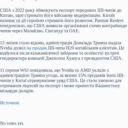
США з 2022 року обмежують експорт передових ШІ-чипів до
Китаю, щоб стримати його військову модернізацію. Китай
називає ці дії спробою стримати його розвиток. Раніше Reuters
повідомляло, що США виявили організовані схеми контрабанди
чипів через Малайзію, Сінгапур та ОАЕ.
15 липня стало відомо, адміністрація Дональда Трампа надала
Nvidia дозвіл
на продаж
ШІ-чипа H20 китайським клієнтам. Це
відбулося після кількамісячної заборони та особистої зустрічі
гендиректора компанії Дженсена Хуанга з президентом США.
11 серпня WSJ повідомила, що Nvidia та AMD уклали з
адміністрацією Трампа угоди, за якими 15% продажів їхніх ШІ-
чипів у Китаї отримуватиме уряд США. Це стало умовою для
отримання ліцензій на експорт і може принести Вашингтону
мільярди доларів.
Источник
Submit Rating
Rate this item:
No votes yet.