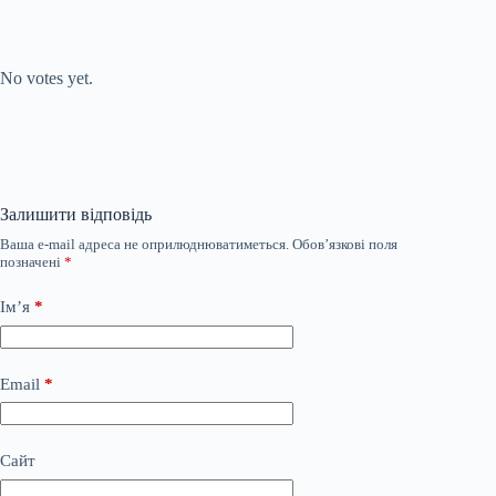
Submit Rating
Rate this item:
No votes yet.
Залишити відповідь
Ваша e-mail адреса не оприлюднюватиметься.
Обов’язкові поля
позначені
*
Ім’я
*
Email
*
Сайт