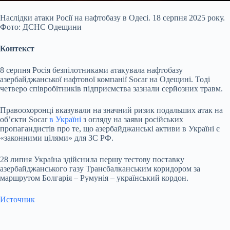
Наслідки атаки Росії на нафтобазу в Одесі. 18 серпня 2025 року.
Фото: ДСНС Одещини
Контекст
8 серпня Росія безпілотниками атакувала нафтобазу
азербайджанської нафтової компанії Socar на Одещині. Тоді
четверо співробітників підприємства зазнали серйозних травм.
Правоохоронці вказували на значний ризик подальших атак на
об’єкти Socar
в Україні
з огляду на заяви російських
пропагандистів про те, що азербайджанські активи в Україні є
«законними цілями» для ЗС РФ.
28 липня Україна здійснила першу тестову поставку
азербайджанського газу Трансбалканським коридором за
маршрутом Болгарія – Румунія – український кордон.
Источник
Submit Rating
Rate this item: