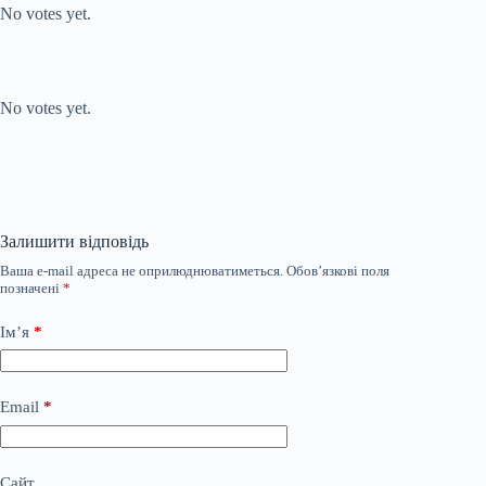
No votes yet.
Submit Rating
Rate this item:
No votes yet.
Залишити відповідь
Ваша e-mail адреса не оприлюднюватиметься.
Обов’язкові поля
позначені
*
Ім’я
*
Email
*
Сайт