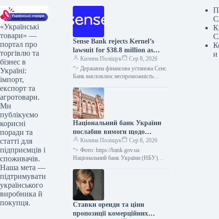
П
С
«Українські
К
товари» —
С
Sense Bank rejects Kernel’s
портал про
К
lawsuit for $38.8 million as
торгівлю та
и
unfounded.
Килина Поліщук
Сер 8, 2026
бізнес в
“> Державна фінансова установа Сенс
Україні:
Банк висловлює неспроможність
імпорт,
вимог кіпрської компанії Etrecom
експорт та
Investments Limited, що входить до
агротовари.
агрогрупи “Кернел”, щодо…
Ми
публікуємо
Національний банк України
корисні
послабив вимоги щодо
поради та
реструктуризації позик для
Килина Поліщук
Сер 8, 2026
статті для
підприємств та застави
підприємців і
“> Фото: https://bank.gov.ua
сільськогосподарської
Національний банк України (НБУ)
споживачів.
дозволив фінансовим установам не
продукції
Наша мета —
визнавати неспроможність
підтримувати
позичальників у випадку
українського
короткострокової, тривалістю до
виробника й
одного…
покупця.
Ставки оренди та ціни
пропозиції комерційних