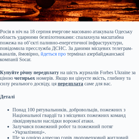
Росія в ніч на 18 серпня вчергове масовано атакувала Одеську
область ударними безпілотниками: спалахнула масштабна
пожежа на обʼєкті паливно-енергетичної інфраструктури,
повідомила пресслужба ДСНС. За даними місцевих телеграм-
каналів, ймовірно,
йдеться про
термінал азербайджанської
компанії Socar.
Купуйте річну передплату
на шість журналів Forbes Ukraine за
ціною
чотирьох
номерів. Якщо ви цінуєте якість, глибину та
силу реального досвіду, ця
передплата
саме для вас.
Деталі
Понад 100 рятувальників, добровольців, пожежних з
Національної гвардії та з місцевих пожежних команд
ліквідовували наслідки ворожої атаки.
Залучався пожежний робот та пожежний потяг
«Укрзалізниці».
Ще за однією адресою горів двоповерховий житловий