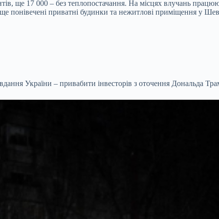
нтів, ще 17 000 – без теплопостачання. На місцях влучань працюю
 ще понівечені приватні будинки та нежитлові приміщення у Шев
вдання України – привабити інвесторів з оточення Дональда Трам