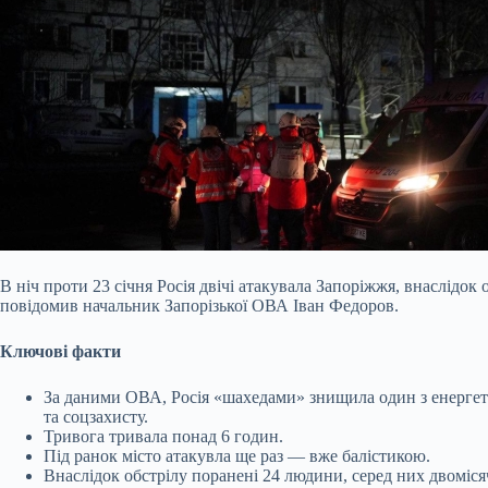
В ніч проти 23 січня Росія двічі атакувала Запоріжжя, внаслідок
повідомив начальник Запорізької ОВА Іван Федоров.
Ключові факти
За даними ОВА, Росія «шахедами» знищила один з енергети
та соцзахисту.
Тривога тривала понад 6 годин.
Під ранок місто атакувла ще раз — вже балістикою.
Внаслідок обстрілу поранені 24 людини, серед них двоміся