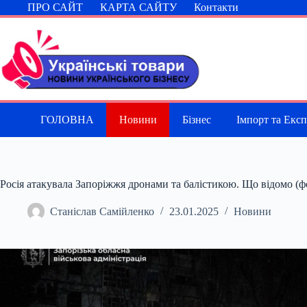
Перейти
ПРО САЙТ
КАРТА САЙТУ
Контакти
до
вмісту
ГОЛОВНА
Новини
Бізнес
Імпорт та Екс
Росія атакувала Запоріжжя дронами та балістикою. Що відомо (ф
Станіслав Самійленко
23.01.2025
Новини