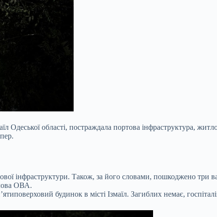
маїл Одеської області, постраждала портова інфраструктура, жит
пер.
тової інфраструктури. Також, за його словами, пошкоджено три в
лова ОВА.
ятиповерховий будинок в місті Ізмаїл. Загиблих немає, госпітал