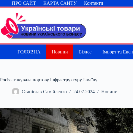
Перейти
ПРО САЙТ
КАРТА САЙТУ
Контакти
до
вмісту
ГОЛОВНА
Новини
Бізнес
Імпорт та Екс
Росія атакувала портову інфраструктуру Ізмаїлу
Станіслав Самійленко
24.07.2024
Новини