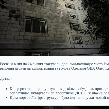
Росіяни в ніч на 24 липня атакували дронами-камікадзе місто Із
районна державна адміністрація та голова Одеської ОВА Олег Кі
Деталі
Кіпер розповів про руйнування декількох будівель припор
оперативно ліквідували співробітники ДСНС, зазначив го
Крім портової інфраструктури було влучання у житловий п’