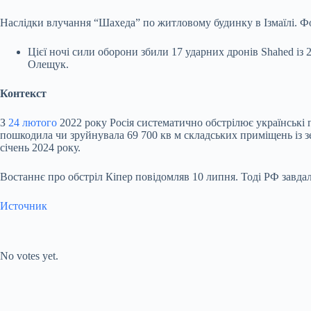
Наслідки влучання “Шахеда” по житловому будинку в Ізмаїлі. Фо
Цієї ночі сили оборони збили 17 ударних дронів Shahed із
Олещук.
Контекст
З
24 лютого
2022 року Росія систематично обстрілює українські 
пошкодила чи зруйнувала 69 700 кв м складських приміщень із зе
січень 2024 року.
Востаннє про обстріл Кіпер повідомляв 10 липня. Тоді РФ завдал
Источник
Submit Rating
Rate this item:
No votes yet.
Submit Rating
Rate this item: