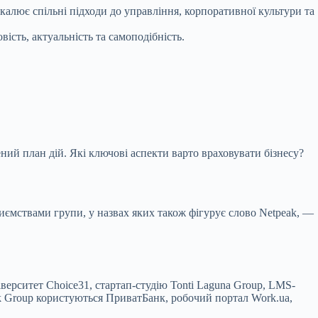
калює спільні підходи до управління, корпоративної культури та
ість, актуальність та самоподібність.
ий план дій. Які ключові аспекти варто враховувати бізнесу?
ємствами групи, у назвах яких також фігурує слово Netpeak, —
верситет Choice31, стартап-студію Tonti Laguna Group, LMS-
 Group користуються ПриватБанк, робочий портал Work.ua,