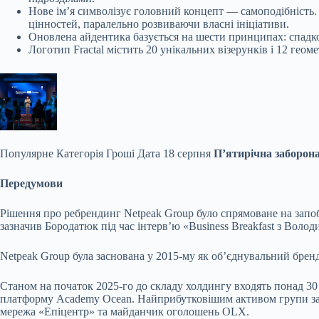
Нове ім’я символізує головний концепт — самоподібність. 
цінностей, паралельно розвиваючи власні ініціативи.
Оновлена айдентика базується на шести принципах: спадкоєм
Логотип Fractal містить 20 унікальних візерунків і 12 гео
Популярне
Категорія Гроші Дата 18 серпня
П’ятирічна заборона
Передумови
Рішення про ребрендинг Netpeak Group було спрямоване на запо
зазначив Бородатюк під час інтерв’ю «Business Breakfast з Во
Netpeak Group була заснована у 2015-му як об’єднувальний бренд
Станом на початок 2025-го до складу холдингу входять понад 30
платформу Academy Ocean. Найприбутковішим активом групи за
мережа «Епіцентр» та майданчик оголошень OLX.