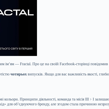
вим ім’ям — Fractal. Про це на своїй Facebook-сторінці повідом
артістю
чотирьох
випусків. Якщо для вас важливість якості, глиби
ві кольори. Принципи діяльності, команда та місія III﹥I залиша
хід» для об’єднуючого бренду, але згодом стала причиною незр