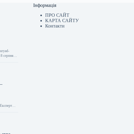
Інформація
ПРО САЙТ
КАРТА САЙТУ
Контакти
-uryad-
 8 серпня
 —
> Експерт