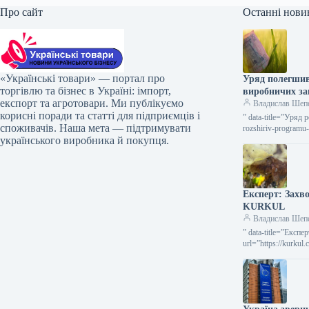
Про сайт
Останні нови
«Українські товари» — портал про
Уряд полегшив
торгівлю та бізнес в Україні: імпорт,
виробничих з
експорт та агротовари. Ми публікуємо
Владислав Шеп
корисні поради та статті для підприємців і
” data-title=”Уряд
споживачів. Наша мета — підтримувати
rozshiriv-programu
українського виробника й покупця.
2026 53…
Експерт: Зах
KURKUL
Владислав Шеп
” data-title=”Експ
url=”https://kurkul
повідомив про ймо