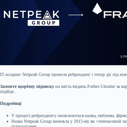
IT-холдинг Netpeak Group провела ребрендинг і тепер діє під но
Замовте щорічну підписку
на шість видань Forbes Ukraine за в
підійде.
Подробиці
У процесі ребрендингу оновлюються назва, емблема, фірмо
Назва Netpeak Group виникла у 2015-му як «тимчасовий за
підрозділами.