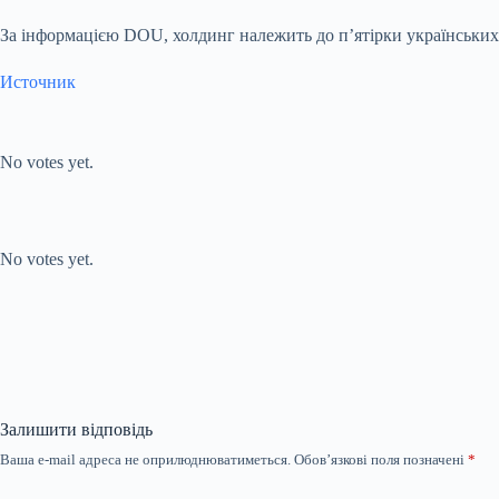
За інформацією DOU, холдинг належить до п’ятірки українськи
Источник
Submit Rating
Rate this item:
No votes yet.
Submit Rating
Rate this item:
No votes yet.
Залишити відповідь
Ваша e-mail адреса не оприлюднюватиметься.
Обов’язкові поля позначені
*