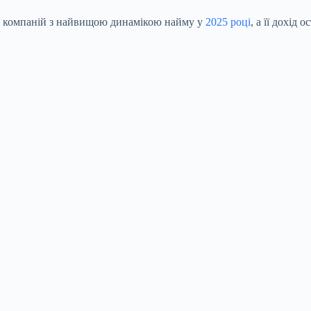
х компаній з найвищою динамікою найму у
2025 році
, а її дохід