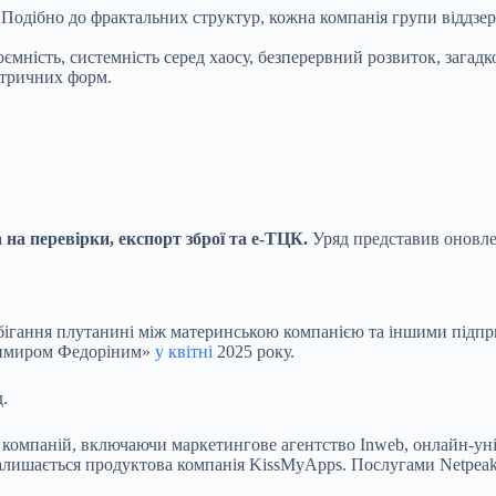
Подібно до фрактальних структур, кожна компанія групи віддзер
ність, системність серед хаосу, безперервний розвиток, загадков
метричних форм.
 на перевірки, експорт зброї та е-ТЦК.
Уряд представив оновлен
бігання плутанині між материнською компанією та іншими підпри
лодимиром Федоріним»
у квітні
2025 року.
.
 компаній, включаючи маркетингове агентство Inweb, онлайн-уні
лишається продуктова компанія KissMyApps. Послугами Netpeak