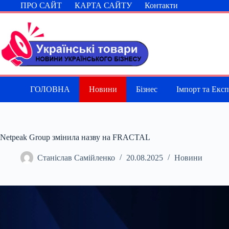
Перейти
ПРО САЙТ
КАРТА САЙТУ
Контакти
до
вмісту
ГОЛОВНА
Новини
Бізнес
Імпорт та Екс
Netpeak Group змінила назву на FRACTAL
Станіслав Самійленко
20.08.2025
Новини