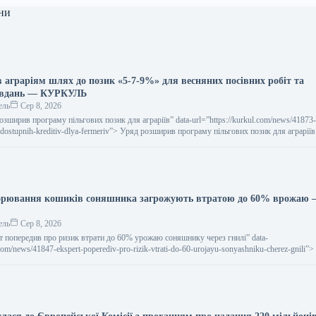
ни
 аграріям шлях до позик «5-7-9%» для весняних посівних робіт та
авдань — КУРКУЛЬ
ель
Сер 8, 2026
 розширив програму пільгових позик для аграріїв” data-url=”https://kurkul.com/news/41873
-dostupnih-kreditiv-dlya-fermeriv”> Уряд розширив програму пільгових позик для аграріїв
ворювання кошиків соняшника загрожують втратою до 60% врожаю
ель
Сер 8, 2026
ерт попередив про ризик втрати до 60% урожаю соняшнику через гнилі” data-
.com/news/41847-ekspert-poperediv-pro-rizik-vtrati-do-60-urojayu-sonyashniku-cherez-gnili”
вірність втрати до 60%…