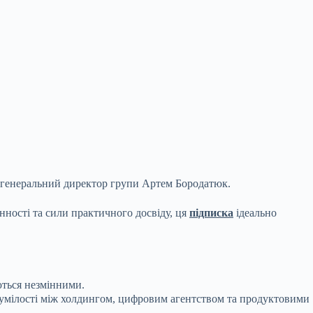
ив генеральний директор групи Артем
Бородатюк.
нності та сили практичного досвіду, ця
підписка
ідеально
ються незмінними.
озумілості між холдингом, цифровим агентством та продуктовими