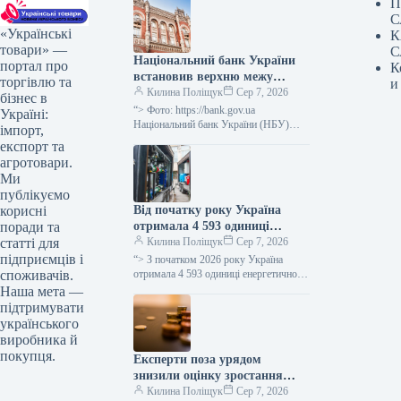
П
С
«Українські
К
товари» —
С
Національний банк України
портал про
К
встановив верхню межу
торгівлю та
и
відсоткової ставки за
Килина Поліщук
Сер 7, 2026
бізнес в
тримісячними депозитними
“> Фото: https://bank.gov.ua
Україні:
сертифікатами, яка не
Національний банк України (НБУ)
імпорт,
визначив максимальний відсоток за
перевищує облікову ставку
експорт та
тримісячними обмеженими
плюс 3,5 процентних пункти.
агротовари.
депозитними сертифікатами, який
Ми
дорівнює обліковій ставці плюс…
публікуємо
Від початку року Україна
корисні
отримала 4 593 одиниці
поради та
енергетичного обладнання, ще
Килина Поліщук
Сер 7, 2026
статті для
1 206 очікується.
підприємців і
“> З початком 2026 року Україна
отримала 4 593 одиниці енергетичного
споживачів.
устаткування, включаючи генератори,
Наша мета —
трансформатори, блочно-модульні
підтримувати
котельні (БМК), когенераційні
українського
установки…
виробника й
покупця.
Експерти поза урядом
знизили оцінку зростання
української економіки на 2026
Килина Поліщук
Сер 7, 2026