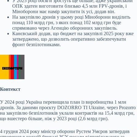
У 2025 році обсяги зростуть ще більше, адже український
ОПК здатен виготовити близько 4,5 млн FPV-дронів, і
Міноборони має намір закупити їх усі, додав він.
На закупівлю дронів у цьому році Міноборони виділить
понад 110 млрд грн, з яких понад 102 млрд грн буде
спрямовано через Агенцію оборонних закупівель.
Канєвський додав, що бюджет на закупівлі 2025 року вже
затверджено, що дозволить оперативно забезпечувати
фронт безпілотниками.
Контекст
У 2024 році Україна перевищила план із виробництва 1 млн
дронів. За даними проєкту DOZORRO TI Ukraine, через Prozorro
на закупівлю безпілотників уклали контрактів на 15,4 млрд грн,
що вшестеро більше, ніж у 2023 році (2,6 млрд грн).
4 грудня 2024 року міністр оборони Рустем Умєров затвердив
створення в кожній бригаді ЗСУ посади відповідального за