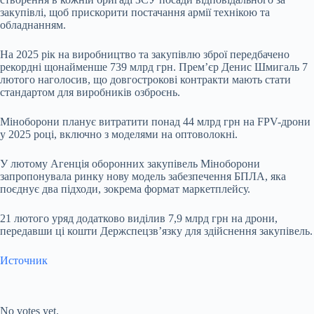
закупівлі, щоб прискорити постачання армії технікою та
обладнанням.
На 2025 рік на виробництво та закупівлю зброї передбачено
рекордні щонайменше 739 млрд грн. Прем’єр Денис Шмигаль 7
лютого наголосив, що довгострокові контракти мають стати
стандартом для виробників озброєнь.
Міноборони планує витратити понад 44 млрд грн на FPV-дрони
у 2025 році, включно з моделями на оптоволокні.
У лютому Агенція оборонних закупівель Міноборони
запропонувала ринку нову модель забезпечення БПЛА, яка
поєднує два підходи, зокрема формат маркетплейсу.
21 лютого уряд додатково виділив 7,9 млрд грн на дрони,
передавши ці кошти Держспецзв’язку для здійснення закупівель.
Источник
Submit Rating
Rate this item:
No votes yet.