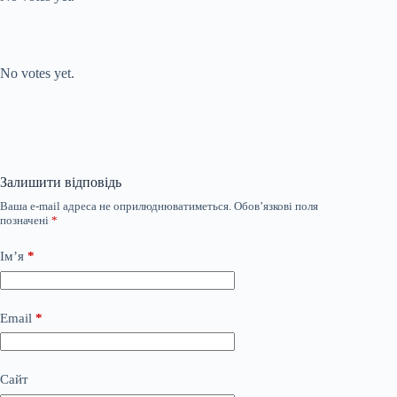
Submit Rating
Rate this item:
No votes yet.
Залишити відповідь
Ваша e-mail адреса не оприлюднюватиметься.
Обов’язкові поля
позначені
*
Ім’я
*
Email
*
Сайт