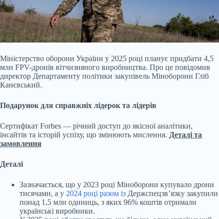
Міністерство оборони України у 2025 році планує придбати 4,5
млн FPV-дронів вітчизняного виробництва. Про це повідомив
директор Департаменту політики закупівель
Міноборони Гліб
Канєвський.
Подарунок для справжніх лідерок та лідерів
Сертифікат Forbes — річний доступ до якісної аналітики,
інсайтів та історій успіху, що змінюють мислення.
Деталі та
замовлення
Деталі
Зазначається, що у 2023 році Міноборони купувало дрони
тисячами, а у
2024 році
разом із
Держспецзв’язку закупили
понад 1,5 млн одиниць, з яких 96% коштів отримали
українські виробники.