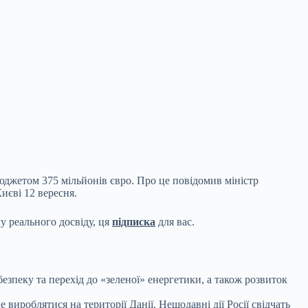
бюджетом 375 мільйонів євро. Про це повідомив
міністр
иєві 12 вересня.
у реального досвіду, ця
підписка
для вас.
езпеку та перехід до «зеленої» енергетики, а також розвиток
вироблятися на території Данії. Нещодавні дії Росії свідчать