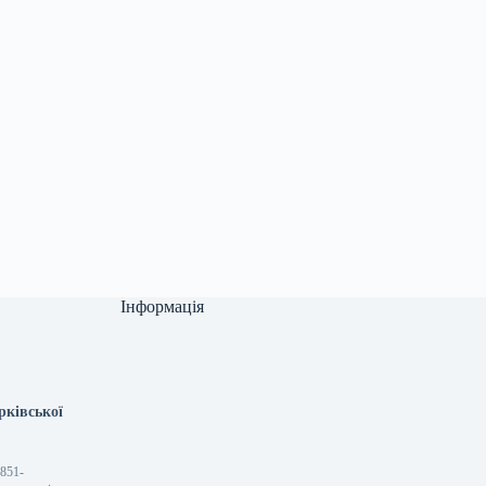
Інформація
рківської
1851-