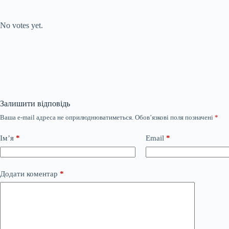
Submit Rating
Rate this item:
No votes yet.
Залишити відповідь
Ваша e-mail адреса не оприлюднюватиметься.
Обов’язкові поля позначені
*
Ім’я
*
Email
*
Додати коментар
*