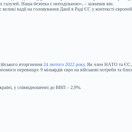
 галузей. Наша безпека є неподільною», – зазначив він.
великі надії на головування Данії в Раді ЄС у контексті європейс
осійського вторгнення
24 лютого
2022 року
. Як член НАТО та ЄС, 
опомоги перевищує 9 мільярдів євро на військові потреби та близ
Україні, у співвідношенні до ВВП – 2,9%.