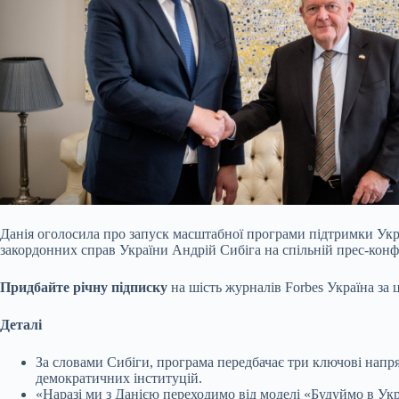
Данія оголосила про запуск масштабної програми підтримки Укр
закордонних справ України Андрій Сибіга на спільній прес-конф
Придбайте річну підписку
на шість журналів Forbes Україна за
Деталі
За словами Сибіги, програма передбачає три ключові напрям
демократичних інституцій.
«Наразі ми з Данією переходимо від моделі «Будуймо в Укра