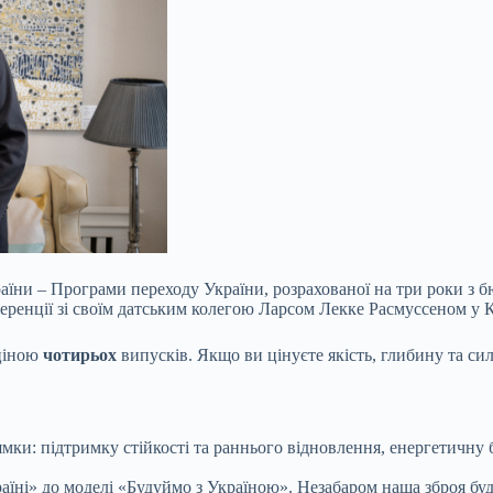
аїни – Програми переходу України, розрахованої на три роки з 
еренції зі своїм датським колегою Ларсом Лекке Расмуссеном у К
 ціною
чотирьох
випусків. Якщо ви цінуєте якість, глибину та сил
ки: підтримку стійкості та раннього відновлення, енергетичну б
їні» до моделі «Будуймо з Україною». Незабаром наша зброя буде 