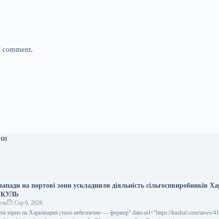
 I comment.
ни
напади на портові зони ускладнили діяльність сільгоспвиробників Ха
РКУЛЬ
ель
Сер 6, 2026
ігати зерно на Харківщині стало небезпечно — фермер” data-url=”https://kurkul.com/news/4