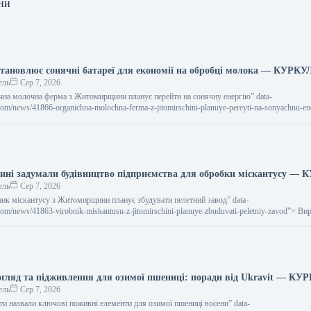
ни
становлює сонячні батареї для економії на обробці молока — КУРКУ
ель
Сер 7, 2026
нічна молочна ферма з Житомирщини планує перейти на сонячну енергію” data-
l.com/news/41866-organichna-molochna-ferma-z-jitomirschini-planuye-pereyti-na-sonyachnu-e
о молока на Житомирщині має намір перейти…
ні задумали будівництво підприємства для обробки міскантусу —
ель
Сер 7, 2026
бник міскантусу з Житомирщини планує збудувати пелетний завод” data-
l.com/news/41863-virobnik-miskantusu-z-jitomirschini-planuye-zbuduvati-peletniy-zavod”> В
мирщини планує збудувати пелетний завод 7 серпня…
гляд та підживлення для озимої пшениці: поради від Ukravit — КУ
ель
Сер 7, 2026
ерти назвали ключові поживні елементи для озимої пшениці восени” data-