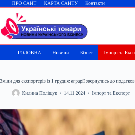
Перейти
ПРО САЙТ
КАРТА САЙТУ
Контакти
до
вмісту
ГОЛОВНА
Новини
Бізнес
Імпорт та Екс
Зміни для експортерів із 1 грудня: аграрії звернулись до податков
Килина Поліщук
14.11.2024
Імпорт та Експорт