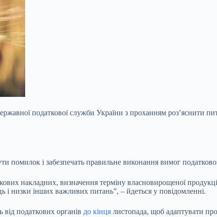
Державної податкової служби України з проханням роз’яснити пи
и помилок і забезпечать правильне виконання вимог податкового
кових накладних, визначення терміну власновирощеної продукції
 і низки інших важливих питань”, – йдеться у повідомленні.
ь від податкових органів
до кінця
листопада, щоб адаптувати проц