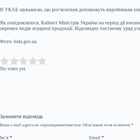
В УКАБ зауважили, що роз’яснення допоможуть виробникам уникн
Як повідомлялося, Кабінет Міністрів України на період дії воєн
окремих видів аграрної продукції. Відповідну постанову уряд ух
Фото: loda.gov.ua
Submit Rating
Rate this item:
No votes yet.
Залишити відповідь
Ваша e-mail адреса не оприлюднюватиметься.
Обов’язкові поля позначені
*
Ім’я
*
Email
*