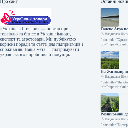
Про сайт
Останні нови
«Українські товари» — портал про
Галекс Агро в
торгівлю та бізнес в Україні: імпорт,
Владислав Шеп
експорт та агротовари. Ми публікуємо
” data-title=”Орга
корисні поради та статті для підприємців і
url=”https://kurku
споживачів. Наша мета — підтримувати
Ферма органічног
українського виробника й покупця.
На Житомирщи
Владислав Шеп
” data-title=”Виро
url=”https://kurku
міскантусу з Жито
Розширений до
Владислав Шеп
” data-title=”Експ