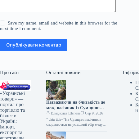
Save my name, email and website in this browser for the
next time I comment.
Опублікувати коментар
Про сайт
Останні новини
Інформ
П
С
«Українські
К
товари» —
С
Незважаючи на близькість до
портал про
К
меж, пасічник із Сумщини
торгівлю та
и
вважає область придатною
Владислав Шепель
Сер 9, 2026
бізнес в
для бджільництва —
” data-title=”На Сумщині пасічники
Україні:
КУРКУЛЬ
сподіваються на успішний збір меду”
імпорт,
data-
експорт та
url=”https://kurkul.com/news/41861-na-
агротовари.