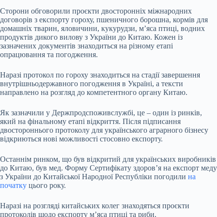
Сторони обговорили проєкти двосторонніх міжнародних
договорів з експорту гороху, пшеничного борошна, кормів для
домашніх тварин, яловичини, кукурудзи, м’яса птиці, водних
продуктів дикого вилову з України до Китаю. Кожен із
зазначених документів знаходиться на різному етапі
опрацювання та погодження.
Наразі протокол по гороху знаходиться на стадії завершення
внутрішньодержавного погодження в Україні, а тексти
направлено на розгляд до компетентного органу Китаю.
Як зазначили у Держпродспоживслужбі, це – один із ринків,
який на фінальному етапі відкриття. Після підписання
двостороннього протоколу для українського аграрного бізнесу
відкриються нові можливості стосовно експорту.
Останнім ринком, що був відкритий для українських виробників
до Китаю, був мед. Форму Сертифікату здоров’я на експорт меду
з України до Китайської Народної Республіки погодили
на
початку
цього року.
Наразі на розгляді китайських колег знаходяться проєкти
протоколів щодо експорту м’яса птиці та риби.