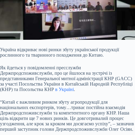
Україна відкриває нові ринки збуту української продукції
рослинного та тваринного походження до Китаю.
Як йдеться у повідомленні пресслужби
Держпродспоживслужби, про це йшлося на зустрічі із
представниками Генеральної митної адміністрації КНР (GACC)
за участі Посольства України в Китайській Народній Республіці
(КНР) та Посольства КНР
в Україні
.
“Китай є важливим ринком збуту агропродукції для
національних експортерів, тому…триває постійна взаємодія
Держпродспоживслужби та компетентного органу
КНР. Наша
ціль відкрити ще 7 нових ринків. Це довготривалий процес
узгодження, але крок за кроком ми досягаємо успіху”, – зазначив
перший заступник голови Держпродспоживслужби Олег Осіян.