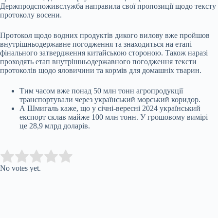
Держпродспоживслужба направила свої пропозиції щодо тексту
протоколу восени.
Протокол щодо водних продуктів дикого вилову вже пройшов
внутрішньодержавне погодження та знаходиться на етапі
фінального затвердження китайською стороною. Також наразі
проходять етап внутрішньодержавного погодження тексти
протоколів щодо яловичини та кормів для домашніх тварин.
Тим часом вже понад 50 млн тонн агропродукції
транспортували через український морський коридор.
А Шмигаль каже, що у січні-вересні 2024 український
експорт склав майже 100 млн тонн. У грошовому вимірі –
це 28,9 млрд доларів.
Submit Rating
Rate this item:
No votes yet.