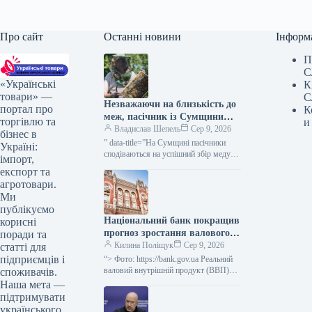
Про сайт
Останні новини
Інформ
П
С
«Українські
К
товари» —
С
Незважаючи на близькість до
портал про
К
меж, пасічник із Сумщини
торгівлю та
и
вважає область придатною
Владислав Шепель
Сер 9, 2026
бізнес в
для бджільництва —
” data-title=”На Сумщині пасічники
Україні:
КУРКУЛЬ
сподіваються на успішний збір меду”
імпорт,
data-
експорт та
url=”https://kurkul.com/news/41861-na-
агротовари.
sumschini-pasichniki-rozrahovuyut-na-
Ми
vdaliy-medozbir”> На Сумщині
публікуємо
пасічники сподіваються на успішний
Національний банк покращив
корисні
збір меду 9 серпня…
прогноз зростання валового
поради та
внутрішнього продукту
Килина Поліщук
Сер 9, 2026
статті для
України на третій квартал
підприємців і
“> Фото: https://bank.gov.ua Реальний
2026 року до 2,1%, а на
валовий внутрішній продукт (ВВП)
споживачів.
України в третьому кварталі
четвертий квартал 2026 року
Наша мета —
збільшиться на 2,1%, у четвертому –
– до 4,2%.
підтримувати
на 4,2%…
українського