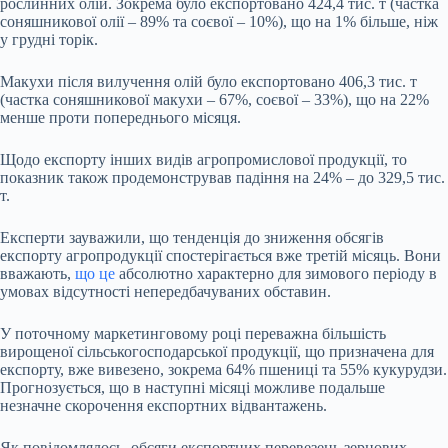
рослинних олій. Зокрема було експортовано 424,4 тис. т (частка
соняшникової олії – 89% та соєвої – 10%), що на 1% більше, ніж
у грудні торік.
Макухи після вилучення олій було експортовано 406,3 тис. т
(частка соняшникової макухи – 67%, соєвої – 33%), що на 22%
менше проти попереднього місяця.
Щодо експорту інших видів агропромислової продукції, то
показник також продемонстрував падіння на 24% – до 329,5 тис.
т.
Експерти зауважили, що тенденція до зниження обсягів
експорту агропродукції спостерігається вже третій місяць. Вони
вважають,
що це
абсолютно характерно для зимового періоду в
умовах відсутності непередбачуваних обставин.
У поточному маркетинговому році переважна більшість
вирощеної сільськогосподарської продукції, що призначена для
експорту, вже вивезено, зокрема 64% пшениці та 55% кукурудзи.
Прогнозується, що в наступні місяці можливе подальше
незначне скорочення експортних відвантажень.
Як повідомлялось, обсяги експортних перевезень зернових