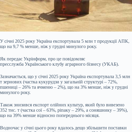
У січні 2025 року Україна експортувала 5 млн т продукції АПК,
що на 9,7 % менше, ніж у грудні минулого року.
Як передає Укрінформ, про це повідомляє
пресслужба Українського клубу аграрного бізнесу (УКАБ).
Зазначається, що у січні 2025 року Україна експортувала 3,5 млн
т зернових (частка кукурудзи у загальній структурі – 72%,
пшениці – 26% та ячменю – 2%), що на 3% менше, ніж у грудні
минулого року.
Також знизився експорт олійних культур, який було вивезено
352 тис. т (частка сої – 63%,
ріпаку – 29%, а соняшнику – 39%),
що на 39% менше відносно попереднього місяця.
Водночас у січні цього року вдалось дещо збільшити поставки