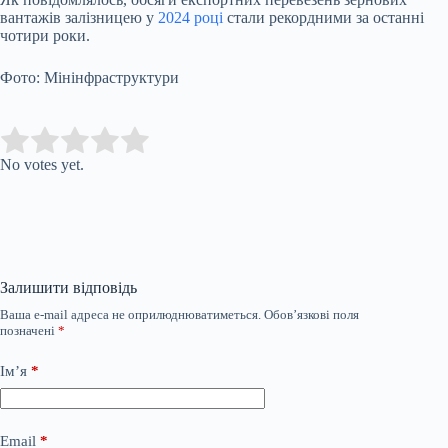
вантажів залізницею у
2024 році
стали рекордними за останні
чотири роки.
Фото: Мінінфраструктури
Submit Rating
Rate this item:
No votes yet.
Залишити відповідь
Ваша e-mail адреса не оприлюднюватиметься.
Обов’язкові поля
позначені
*
Ім’я
*
Email
*